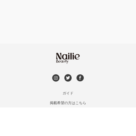
フット
持ち込み OK
銀座・新橋・有楽町
オフのみ
やり放題 あり
恵比寿・代官山・中目黒
初回オフ 無料
自由が丘・学芸大学
DVD観賞
六本木・麻布十番
メンズOK
ガイド
三軒茶屋・用賀・二子玉川
掲載希望の方はこちら
出張OK
利用規約
下北沢・代々木上原
お問い合わせ
子連れOK
特定商取引法に基づく表記
目黒・戸越・武蔵小山