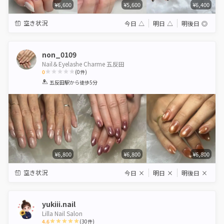
¥6,600
¥5,600
¥6,400
空き状況
今日
△
明日
△
明後日
◎
non_0109
Nail＆Eyelashe Charme 五反田
0
(
0
件)
1
2
3
4
5
五反田駅
から徒歩5分
Star
Stars
Stars
Stars
Stars
¥6,800
¥6,800
¥6,800
空き状況
今日
×
明日
×
明後日
×
yukiii.nail
Lilla Nail Salon
4.6
(
30
件)