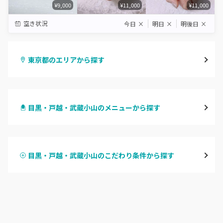
¥9,000
¥11,000
¥11,000
空き状況
今日
×
明日
×
明後日
×
東京都のエリアから探す
渋谷
目黒・戸越・武蔵小山のメニューから探す
原宿
ハンドジェル
表参道・青山
目黒・戸越・武蔵小山のこだわり条件から探す
ハンドスカルプ
パラジェル
新宿
ハンドケアカラー
フィルイン
池袋