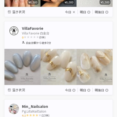
¥6,500
¥8,000
¥5,500
空き状況
今日
×
明日
◎
明後日
◎
VillaFavorie
Villa Favorie 白金台
0
(
0
件)
1
2
3
4
5
白金台駅
から徒歩3分
Star
Stars
Stars
Stars
Stars
空き状況
今日
◎
明日
◎
明後日
◎
Min_Nailsalon
Pg.LillaNailSalon
4.1
(
13
件)