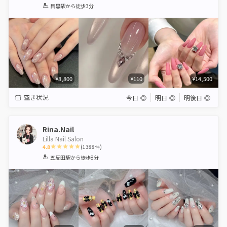
1
2
3
4
5
目黒駅
から徒歩3分
Star
Stars
Stars
Stars
Stars
¥8,800
¥110
¥14,500
空き状況
今日
◎
明日
◎
明後日
◎
Rina.Nail
Lilla Nail Salon
4.8
(
1388
件)
1
2
3
4
5
五反田駅
から徒歩8分
Star
Stars
Stars
Stars
Stars