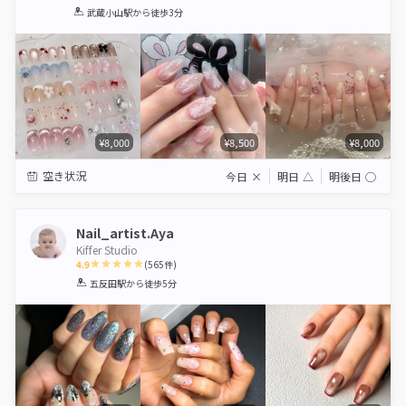
1
2
3
4
5
武蔵小山駅
から徒歩3分
Star
Stars
Stars
Stars
Stars
¥8,000
¥8,500
¥8,000
空き状況
今日
×
明日
△
明後日
◯
Nail_artist.Aya
Kiffer Studio
4.9
(
565
件)
1
2
3
4
5
五反田駅
から徒歩5分
Star
Stars
Stars
Stars
Stars