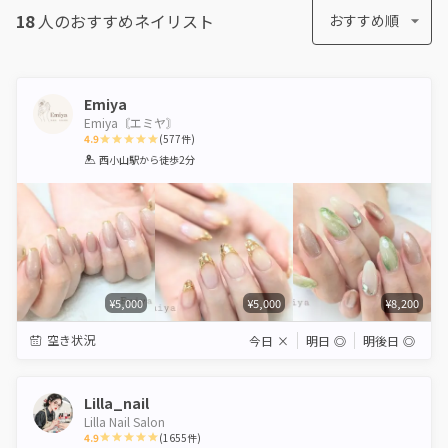
18
人のおすすめ
ネイリスト
おすすめ順
Emiya
Emiya〘エミヤ〙
4.9
(
577
件)
1
2
3
4
5
西小山駅
から徒歩2分
Star
Stars
Stars
Stars
Stars
¥5,000
¥5,000
¥8,200
空き状況
今日
×
明日
◎
明後日
◎
Lilla_nail
Lilla Nail Salon
4.9
(
1655
件)