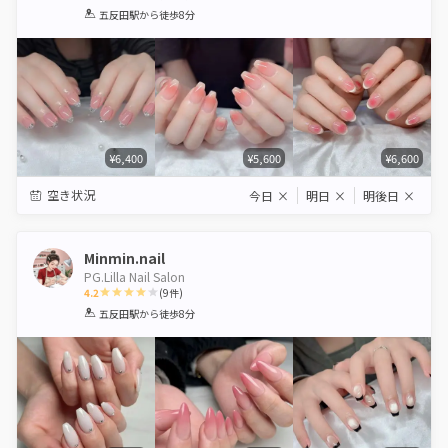
1
2
3
4
5
五反田駅
から徒歩8分
Star
Stars
Stars
Stars
Stars
¥6,400
¥5,600
¥6,600
空き状況
今日
×
明日
×
明後日
×
Minmin.nail
PG.Lilla Nail Salon
4.2
(
9
件)
1
2
3
4
5
五反田駅
から徒歩8分
Star
Stars
Stars
Stars
Stars