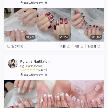
1
2
3
4
5
五反田駅
から徒歩7分
Star
Stars
Stars
Stars
Stars
¥7,800
¥7,200
¥12,800
空き状況
今日
△
明日
△
明後日
◯
Pg.Lilla.NailSalon
Pg.LillaNailSalon
4.5
(
150
件)
1
2
3
4
5
五反田駅
から徒歩7分
Star
Stars
Stars
Stars
Stars