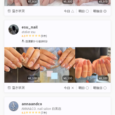
¥7,800
¥8,800
¥8,800
空き状況
今日
△
明日
◯
明後日
◎
esu_nail
atelier esu
4.9
(
9
件)
1
2
3
4
5
目黒駅
から徒歩8分
Star
Stars
Stars
Stars
Stars
¥8,100
¥8,100
¥8,100
空き状況
今日
×
明日
◯
明後日
◯
annaandco
ANNA&CO. nail salon 目黒店
4.5
(
7
件)