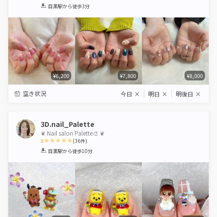
1
2
3
4
5
目黒駅
から徒歩3分
Star
Stars
Stars
Stars
Stars
¥6,200
¥7,800
¥8,000
空き状況
今日
×
明日
×
明後日
×
3D.nail_Palette
❦ Nail salon Palette🎨 ❦
5
(
36
件)
1
2
3
4
5
目黒駅
から徒歩10分
Star
Stars
Stars
Stars
Stars