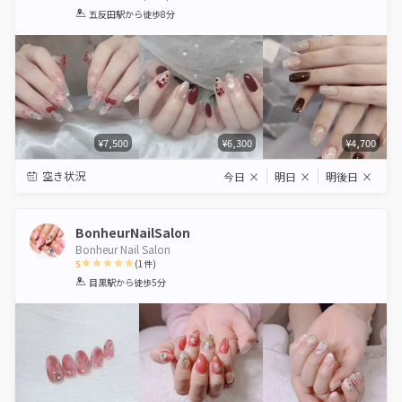
1
2
3
4
5
五反田駅
から徒歩8分
Star
Stars
Stars
Stars
Stars
¥7,500
¥6,300
¥4,700
空き状況
今日
×
明日
×
明後日
×
BonheurNailSalon
Bonheur Nail Salon
5
(
1
件)
1
2
3
4
5
目黒駅
から徒歩5分
Star
Stars
Stars
Stars
Stars