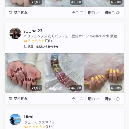
¥7,800
¥8,800
¥8,800
空き状況
今日
◯
明日
△
明後日
◎
y__ha.23
パリジェンヌ公式★パラジェル登録サロン Neolive arch 武蔵小山【ネオリーブアーチ】
4.8
(
7
件)
1
2
3
4
5
武蔵小山駅
から徒歩3分
Star
Stars
Stars
Stars
Stars
¥3,000
¥4,000
¥3,000
空き状況
今日
△
明日
△
明後日
◯
Himii
フェリックスネイル
4.8
(
13
件)