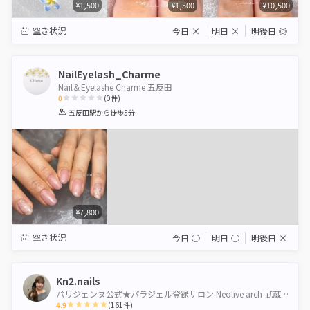
¥1,500
¥1,500
¥10,500
空き状況
今日
×
明日
×
明後日
◎
NailEyelash_Charme
Nail＆Eyelashe Charme 五反田
0
(
0
件)
1
2
3
4
5
五反田駅
から徒歩5分
Star
Stars
Stars
Stars
Stars
¥7,800
空き状況
今日
◯
明日
◯
明後日
×
Kn2.nails
パリジェンヌ公式★パラジェル登録サロン Neolive arch 武蔵小山【ネオリーブアーチ】
4.9
(
161
件)