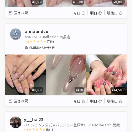
¥7,800
¥8,800
¥8,800
空き状況
今日
◯
明日
◎
明後日
◎
annaandco
ANNA&CO. nail salon 目黒店
4.5
(
7
件)
1
2
3
4
5
目黒駅
から徒歩3分
Star
Stars
Stars
Stars
Stars
¥8,800
¥110
¥14,500
空き状況
今日
◎
明日
◎
明後日
◎
y__ha.23
パリジェンヌ公式★パラジェル登録サロン Neolive arch 武蔵小山【ネオリーブアーチ】
4.7
(
8
件)