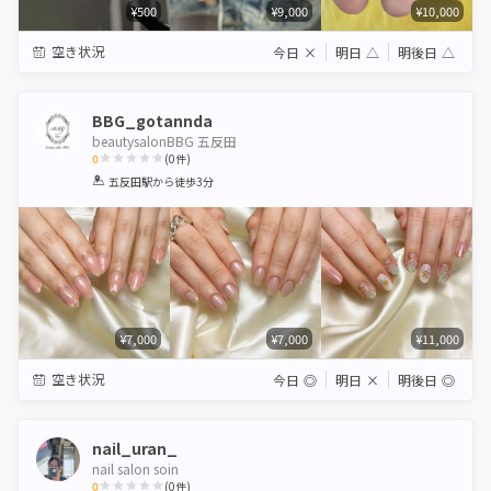
¥500
¥9,000
¥10,000
空き状況
今日
×
明日
△
明後日
△
BBG_gotannda
beautysalonBBG 五反田
0
(
0
件)
1
2
3
4
5
五反田駅
から徒歩3分
Star
Stars
Stars
Stars
Stars
¥7,000
¥7,000
¥11,000
空き状況
今日
◎
明日
×
明後日
◎
nail_uran_
nail salon soin
0
(
0
件)