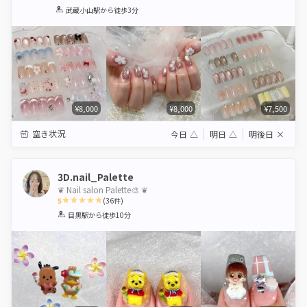
1
2
3
4
5
武蔵小山駅
から徒歩3分
Star
Stars
Stars
Stars
Stars
¥8,000
¥8,000
¥7,500
空き状況
今日
△
明日
△
明後日
×
3D.nail_Palette
❦ Nail salon Palette🎨 ❦
5
(
36
件)
1
2
3
4
5
目黒駅
から徒歩10分
Star
Stars
Stars
Stars
Stars