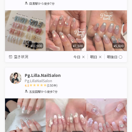
1
2
3
4
5
目黒駅
から徒歩7分
Star
Stars
Stars
Stars
Stars
¥11,000
¥7,500
¥5,600
空き状況
今日
×
明日
×
明後日
◯
Pg.Lilla.NailSalon
Pg.LillaNailSalon
4.5
(
150
件)
1
2
3
4
5
五反田駅
から徒歩7分
Star
Stars
Stars
Stars
Stars