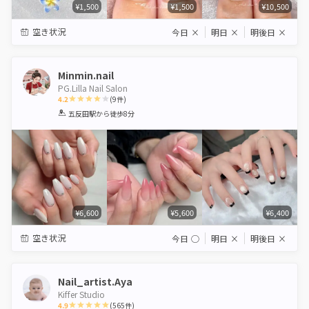
¥1,500
¥1,500
¥10,500
空き状況
今日
×
明日
×
明後日
×
Minmin.nail
PG.Lilla Nail Salon
4.2
(
9
件)
1
2
3
4
5
五反田駅
から徒歩8分
Star
Stars
Stars
Stars
Stars
¥6,600
¥5,600
¥6,400
空き状況
今日
◯
明日
×
明後日
×
Nail_artist.Aya
Kiffer Studio
4.9
(
565
件)