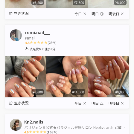
¥6,200
¥7,800
¥8,000
空き状況
今日
×
明日
◎
明後日
×
remi.nail__
remail
4.8
(
28
件)
1
2
3
4
5
洗足駅
から徒歩1分
Star
Stars
Stars
Stars
Stars
¥8,800
¥11,000
¥8,800
空き状況
今日
×
明日
△
明後日
×
Kn2.nails
パリジェンヌ公式★パラジェル登録サロン Neolive arch 武蔵小山【ネオリーブアーチ】
4.9
(
163
件)