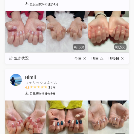
1
2
3
4
5
五反田駅
から徒歩4分
Star
Stars
Stars
Stars
Stars
¥3,500
¥3,500
空き状況
今日
×
明日
△
明後日
×
Himii
フェリックスネイル
4.8
(
13
件)
1
2
3
4
5
目黒駅
から徒歩3分
Star
Stars
Stars
Stars
Stars