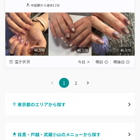
1
2
3
4
5
中延駅
から徒歩12分
Star
Stars
Stars
Stars
Stars
¥6,570
¥6,570
¥6,570
空き状況
今日
×
明日
◎
明後日
◎
1
2
東京都のエリアから探す
渋谷
目黒・戸越・武蔵小山のメニューから探す
原宿