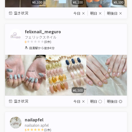
¥8,100
¥8,100
¥8,100
空き状況
今日
×
明日
×
明後日
×
felixnail_meguro
フェリックスネイル
0
(
0
件)
1
2
3
4
5
目黒駅
から徒歩4分
Star
Stars
Stars
Stars
Stars
¥6,500
空き状況
今日
×
明日
◯
明後日
◎
nailapfel
nailsalon apfel
5
(
1
件)