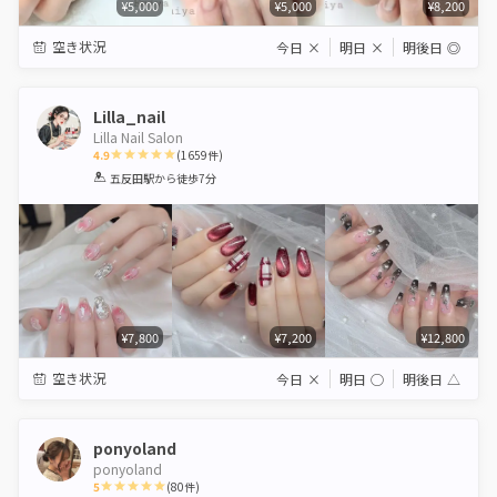
¥5,000
¥5,000
¥8,200
空き状況
今日
×
明日
×
明後日
◎
Lilla_nail
Lilla Nail Salon
4.9
(
1659
件)
1
2
3
4
5
五反田駅
から徒歩7分
Star
Stars
Stars
Stars
Stars
¥7,800
¥7,200
¥12,800
空き状況
今日
×
明日
◯
明後日
△
ponyoland
ponyoland
5
(
80
件)