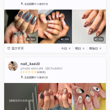
1
2
3
4
5
五反田駅
から徒歩5分
Star
Stars
Stars
Stars
Stars
¥6,500
¥8,000
¥5,500
空き状況
今日
×
明日
×
明後日
×
nail_kae20
private salon jikk（旧Cho&Miii）
5
(
469
件)
1
2
3
4
5
五反田駅
から徒歩2分
Star
Stars
Stars
Stars
Stars