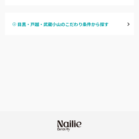
ハンドジェル
表参道・青山
目黒・戸越・武蔵小山のこだわり条件から探す
ハンドスカルプ
パラジェル
新宿
ハンドケアカラー
フィルイン
池袋
フット
持ち込み OK
銀座・新橋・有楽町
オフのみ
やり放題 あり
恵比寿・代官山・中目黒
初回オフ 無料
自由が丘・学芸大学