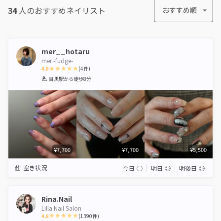
34
人のおすすめ
ネイリスト
おすすめ順
mer__hotaru
mer -fudge-
4.8
(
4
件)
1
2
3
4
5
目黒駅
から徒歩8分
Star
Stars
Stars
Stars
Stars
¥7,700
¥7,700
¥5,500
空き状況
今日
◯
明日
◎
明後日
◎
Rina.Nail
Lilla Nail Salon
4.8
(
1390
件)