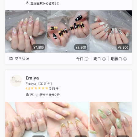
1
2
3
4
5
五反田駅
から徒歩8分
Star
Stars
Stars
Stars
Stars
¥7,800
¥8,800
¥8,800
空き状況
今日
◯
明日
◎
明後日
◎
Emiya
Emiya〘エミヤ〙
4.9
(
578
件)
1
2
3
4
5
西小山駅
から徒歩2分
Star
Stars
Stars
Stars
Stars