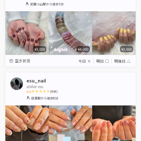
1
2
3
4
5
武蔵小山駅
から徒歩3分
Star
Stars
Stars
Stars
Stars
¥3,000
¥4,000
¥3,000
空き状況
今日
×
明日
◯
明後日
△
esu_nail
atelier esu
4.9
(
9
件)
1
2
3
4
5
目黒駅
から徒歩8分
Star
Stars
Stars
Stars
Stars