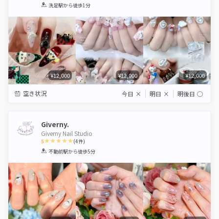
1
2
3
4
5
洗足駅
から徒歩1分
Star
Stars
Stars
Stars
Stars
¥12,000
¥12,000
¥12,000
空き状況
今日
×
明日
×
明後日
◯
Giverny.
Giverny Nail Studio
5
(
4
件)
1
2
3
4
5
不動前駅
から徒歩5分
Star
Stars
Stars
Stars
Stars