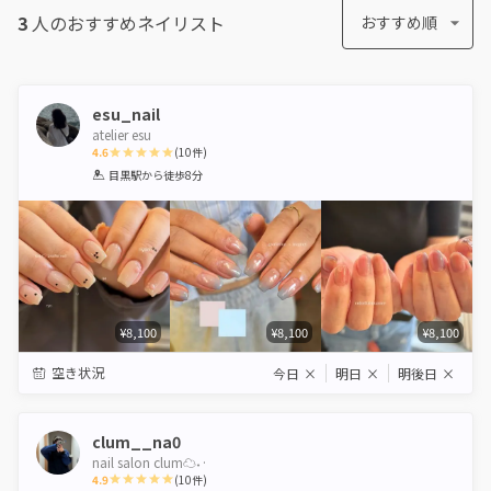
3
人のおすすめ
ネイリスト
おすすめ順
esu_nail
atelier esu
4.6
(
10
件)
1
2
3
4
5
目黒駅
から徒歩8分
Star
Stars
Stars
Stars
Stars
¥8,100
¥8,100
¥8,100
空き状況
今日
×
明日
×
明後日
×
clum__na0
nail salon clum☁️˖·
4.9
(
10
件)