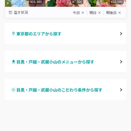
¥16,980
¥7,500
¥12,980
空き状況
今日
×
明日
×
明後日
×
東京都のエリアから探す
渋谷
目黒・戸越・武蔵小山のメニューから探す
原宿
ハンドジェル
表参道・青山
目黒・戸越・武蔵小山のこだわり条件から探す
ハンドスカルプ
パラジェル
新宿
ハンドケアカラー
フィルイン
池袋