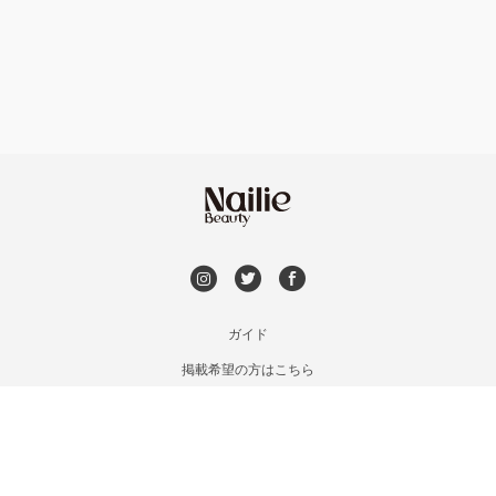
フット
持ち込み OK
銀座・新橋・有楽町
オフのみ
やり放題 あり
恵比寿・代官山・中目黒
初回オフ 無料
自由が丘・学芸大学
DVD観賞
六本木・麻布十番
メンズOK
ガイド
三軒茶屋・用賀・二子玉川
掲載希望の方はこちら
出張OK
利用規約
下北沢・代々木上原
お問い合わせ
子連れOK
特定商取引法に基づく表記
目黒・戸越・武蔵小山