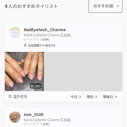
4
人のおすすめ
ネイリスト
おすすめ順
NailEyelash_Charme
Nail＆Eyelashe Charme 五反田
0
(
0
件)
1
2
3
4
5
五反田駅
から徒歩5分
Star
Stars
Stars
Stars
Stars
¥7,800
空き状況
今日
×
明日
×
明後日
×
non_0109
Nail＆Eyelashe Charme 五反田
0
(
0
件)