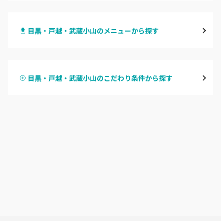
渋谷
目黒・戸越・武蔵小山のメニューから探す
原宿
ハンドジェル
表参道・青山
目黒・戸越・武蔵小山のこだわり条件から探す
ハンドスカルプ
パラジェル
新宿
ハンドケアカラー
フィルイン
池袋
フット
持ち込み OK
銀座・新橋・有楽町
オフのみ
やり放題 あり
恵比寿・代官山・中目黒