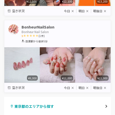
¥12,100
¥12,100
¥13,200
空き状況
今日
×
明日
×
明後日
×
BonheurNailSalon
Bonheur Nail Salon
5
(
1
件)
1
2
3
4
5
目黒駅
から徒歩5分
Star
Stars
Stars
Stars
Stars
¥9,000
¥11,000
¥11,000
空き状況
今日
×
明日
×
明後日
×
東京都のエリアから探す