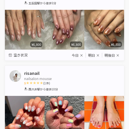
1
2
3
4
5
五反田駅
から徒歩5分
Star
Stars
Stars
Stars
Stars
¥6,800
¥6,800
¥6,800
空き状況
今日
×
明日
×
明後日
×
risanail
nailsalon mousse
5
(
1
件)
1
2
3
4
5
西大井駅
から徒歩10分
Star
Stars
Stars
Stars
Stars