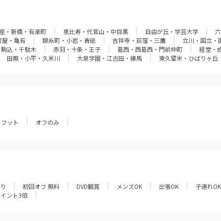
座・新橋・有楽町
恵比寿・代官山・中目黒
自由が丘・学芸大学
六
町屋・亀有
錦糸町・小岩・青砥
吉祥寺・荻窪・三鷹
立川・国立・
・駒込・千駄木
赤羽・十条・王子
葛西・西葛西・門前仲町
経堂・
田無・小平・久米川
大泉学園・江古田・練馬
東久留米・ひばりヶ丘
フット
オフのみ
あり
初回オフ 無料
DVD観賞
メンズOK
出張OK
子連れOK
ポイント3倍