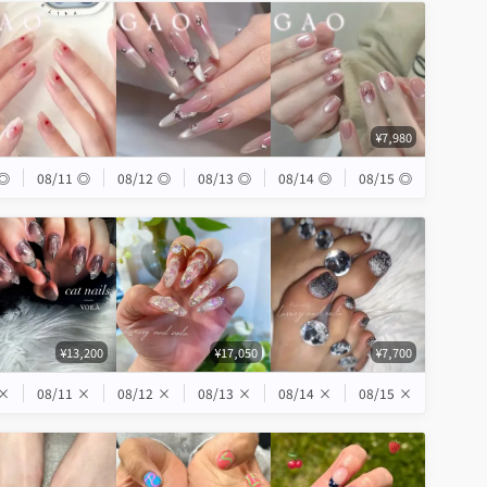
¥7,980
◎
08/11
◎
08/12
◎
08/13
◎
08/14
◎
08/15
◎
¥13,200
¥17,050
¥7,700
×
08/11
×
08/12
×
08/13
×
08/14
×
08/15
×