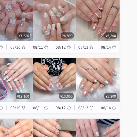
¥7,680
¥8,990
¥6,300
◎
08/10
◎
08/11
◎
08/12
◎
08/13
◎
08/14
◎
¥12,100
¥13,000
¥5,200
◯
08/10
◎
08/11
◯
08/12
◯
08/13
◯
08/14
◯