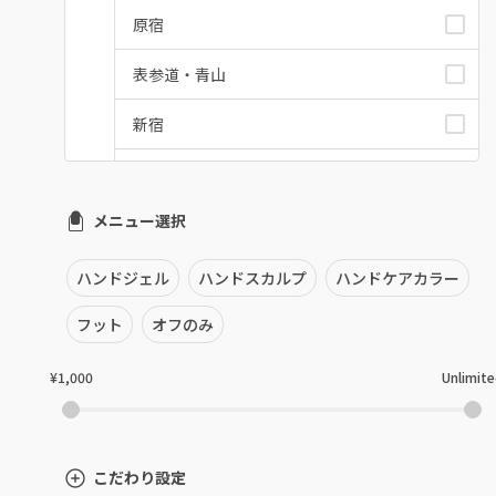
原宿
表参道・青山
新宿
池袋
メニュー選択
銀座・新橋・有楽町
恵比寿・代官山・中目黒
ハンドジェル
ハンドスカルプ
ハンドケアカラー
自由が丘・学芸大学
フット
オフのみ
六本木・麻布十番
¥1,000
Unlimit
三軒茶屋・用賀・二子玉川
下北沢・代々木上原
こだわり設定