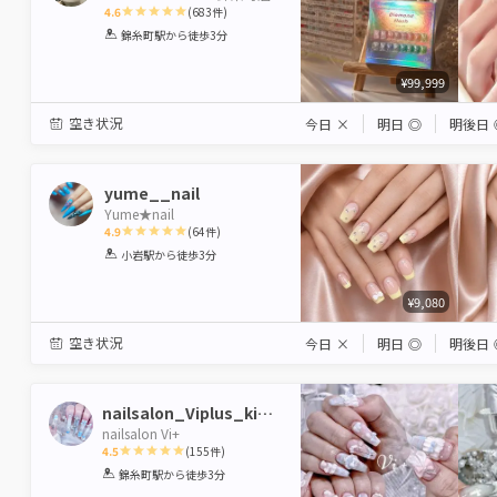
4.6
(
683
件)
1
2
3
4
5
錦糸町駅
から徒歩3分
Star
Stars
Stars
Stars
Stars
¥99,999
空き状況
今日
×
明日
◎
明後日
yume__nail
Yume★nail
4.9
(
64
件)
1
2
3
4
5
小岩駅
から徒歩3分
Star
Stars
Stars
Stars
Stars
¥9,080
空き状況
今日
×
明日
◎
明後日
nailsalon_Viplus_kinshicho
nailsalon Vi+
4.5
(
155
件)
1
2
3
4
5
錦糸町駅
から徒歩3分
Star
Stars
Stars
Stars
Stars