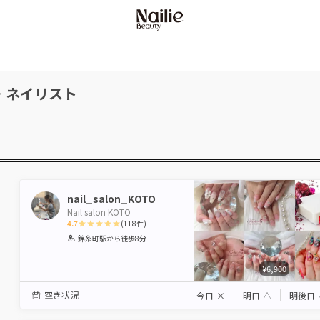
・ネイリスト
nail_salon_KOTO
Nail salon KOTO
4.7
(
118
件)
1
2
3
4
5
錦糸町駅
から徒歩8分
Star
Stars
Stars
Stars
Stars
¥6,900
空き状況
今日
×
明日
△
明後日