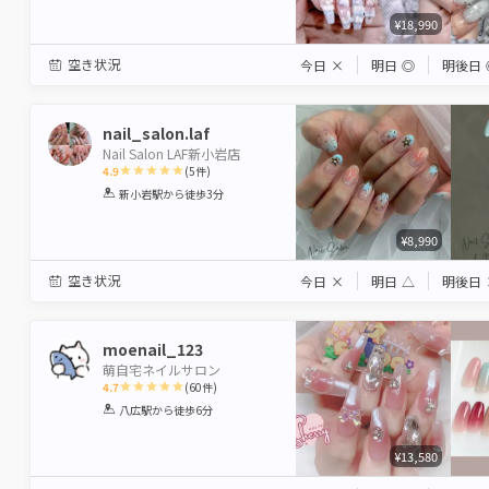
¥18,990
空き状況
今日
×
明日
◎
明後日
nail_salon.laf
Nail Salon LAF新小岩店
4.9
(
5
件)
1
2
3
4
5
新小岩駅
から徒歩3分
Star
Stars
Stars
Stars
Stars
¥8,990
空き状況
今日
×
明日
△
明後日
moenail_123
萌自宅ネイルサロン
4.7
(
60
件)
1
2
3
4
5
八広駅
から徒歩6分
Star
Stars
Stars
Stars
Stars
¥13,580