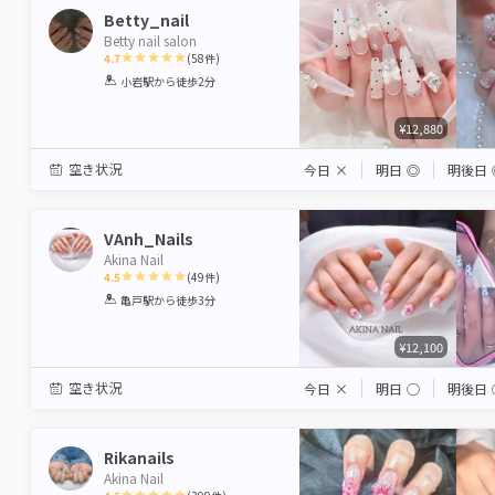
Betty_nail
Betty nail salon
4.7
(
58
件)
1
2
3
4
5
小岩駅
から徒歩2分
Star
Stars
Stars
Stars
Stars
¥12,880
空き状況
今日
×
明日
◎
明後日
VAnh_Nails
Akina Nail
4.5
(
49
件)
1
2
3
4
5
亀戸駅
から徒歩3分
Star
Stars
Stars
Stars
Stars
¥12,100
空き状況
今日
×
明日
◯
明後日
Rikanails
Akina Nail