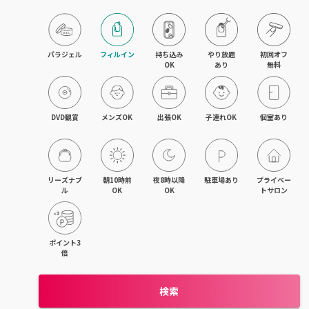
目黒・戸越・武蔵小山
北千住・町屋・亀有
パラジェル
フィルイン
持ち込み

やり放題

初回オフ

OK
あり
無料
錦糸町・小岩・青砥
吉祥寺・荻窪・三鷹
DVD観賞
メンズOK
出張OK
子連れOK
個室あり
立川・国立・国分寺
八王子・日野・昭島
リーズナブ
朝10時前
夜8時以降
駐車場あり
プライベー
ル
OK
OK
トサロン
中野・高円寺・阿佐ヶ谷
品川・大森・蒲田
ポイント3
倍
上野・日本橋・浅草
検索
日暮里・駒込・千駄木