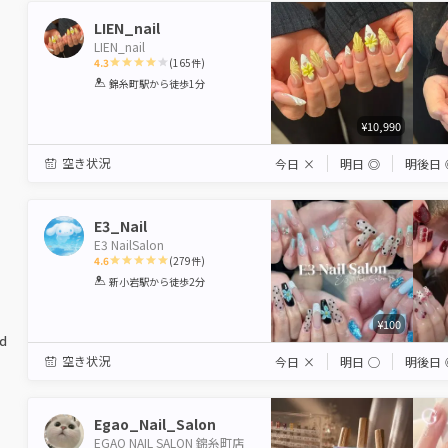
LIEN_nail
LIEN_nail
4.3
(
165
件)
1
2
3
4
5
錦糸町駅
から徒歩1分
Star
Stars
Stars
Stars
Stars
¥10,990
空き状況
今日
×
明日
◎
明後日
E3_Nail
E3 NailSalon
4.6
(
279
件)
1
2
3
4
5
新小岩駅
から徒歩2分
Star
Stars
Stars
Stars
Stars
¥100
ed
空き状況
今日
×
明日
◯
明後日
Egao_Nail_Salon
EGAO NAIL SALON 錦糸町店