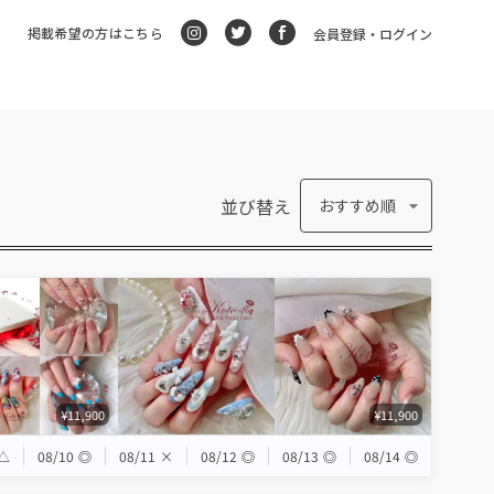
掲載希望の方はこちら
会員登録・ログイン
並び替え
おすすめ順
¥11,900
¥11,900
△
08/10
◎
08/11
×
08/12
◎
08/13
◎
08/14
◎