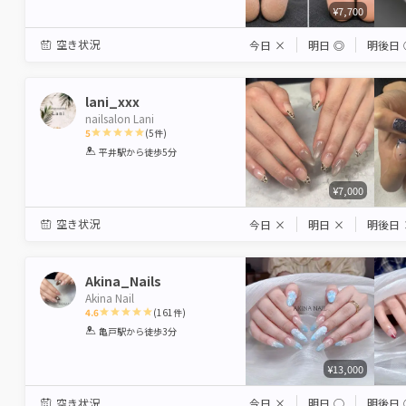
¥7,700
空き状況
今日
×
明日
◎
明後日
lani_xxx
nailsalon Lani
5
(
5
件)
1
2
3
4
5
平井駅
から徒歩5分
Star
Stars
Stars
Stars
Stars
¥7,000
空き状況
今日
×
明日
×
明後日
Akina_Nails
Akina Nail
4.6
(
161
件)
1
2
3
4
5
亀戸駅
から徒歩3分
Star
Stars
Stars
Stars
Stars
¥13,000
空き状況
今日
×
明日
◯
明後日