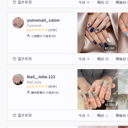
空き状況
今日
×
明日
◎
明後日
yumenail_salon
Yumenail
4.8
(
19
件)
1
2
3
4
5
小岩駅
から徒歩3分
Star
Stars
Stars
Stars
Stars
¥3,080
空き状況
今日
×
明日
◎
明後日
Nail_Jolie.123
Nail Jolie
4.5
(
89
件)
1
2
3
4
5
錦糸町駅
から徒歩2分
Star
Stars
Stars
Stars
Stars
¥7,500
空き状況
今日
×
明日
△
明後日