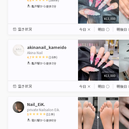
4.6
(
399
件)
1
2
3
4
5
亀戸駅
から徒歩3分
Star
Stars
Stars
Stars
Stars
¥13,000
空き状況
今日
×
明日
◯
明後日
akinanail_kameido
Akina Nail
4.7
(
16
件)
1
2
3
4
5
亀戸駅
から徒歩3分
Star
Stars
Stars
Stars
Stars
¥13,000
空き状況
今日
×
明日
◯
明後日
Nail_EiK.
private Nailsalon Eik.
5
(
11
件)
1
2
3
4
5
菊川駅
から徒歩8分
Star
Stars
Stars
Stars
Stars