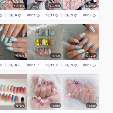
¥18,990
¥12,980
¥11,990
◎
08/10
◎
08/11
◎
08/12
◎
08/13
◎
08/14
◎
¥6,990
¥7,490
¥10,290
×
08/10
△
08/11
△
08/12
×
08/13
◎
08/14
◯
¥5,600
¥7,980
¥7,980