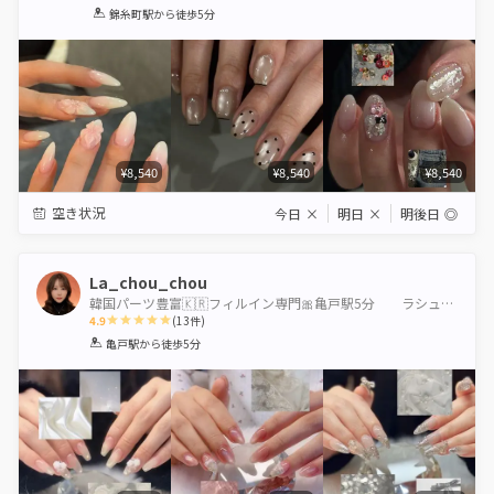
1
2
3
4
5
錦糸町駅
から徒歩5分
Star
Stars
Stars
Stars
Stars
¥8,540
¥8,540
¥8,540
空き状況
今日
×
明日
×
明後日
◎
La_chou_chou
韓国パーツ豊富🇰🇷フィルイン専門🎀亀戸駅5分 ラシュシュ
4.9
(
13
件)
1
2
3
4
5
亀戸駅
から徒歩5分
Star
Stars
Stars
Stars
Stars