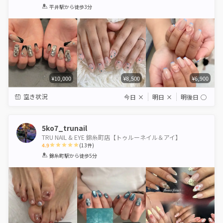
1
2
3
4
5
平井駅
から徒歩3分
Star
Stars
Stars
Stars
Stars
¥10,000
¥8,500
¥6,900
空き状況
今日
×
明日
×
明後日
◯
5ko7_trunail
TRU NAIL & EYE 錦糸町店【トゥルーネイル＆アイ】
4.9
(
13
件)
1
2
3
4
5
錦糸町駅
から徒歩5分
Star
Stars
Stars
Stars
Stars