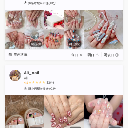
1
2
3
4
5
錦糸町駅
から徒歩8分
Star
Stars
Stars
Stars
Stars
¥6,900
¥11,900
空き状況
今日
×
明日
△
明後日
◎
Ali_nail
Ali
4.6
(
52
件)
1
2
3
4
5
新小岩駅
から徒歩1分
Star
Stars
Stars
Stars
Stars