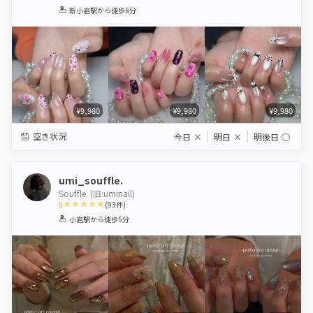
1
2
3
4
5
新小岩駅
から徒歩6分
Star
Stars
Stars
Stars
Stars
¥9,980
¥9,980
¥9,980
空き状況
今日
×
明日
×
明後日
◯
umi_souffle.
Souffle. (旧:uminail)
5
(
93
件)
1
2
3
4
5
小岩駅
から徒歩5分
Star
Stars
Stars
Stars
Stars