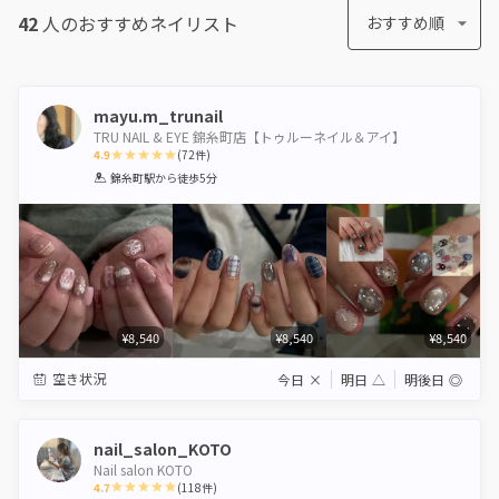
42
人のおすすめ
ネイリスト
おすすめ順
mayu.m_trunail
TRU NAIL & EYE 錦糸町店【トゥルーネイル＆アイ】
4.9
(
72
件)
1
2
3
4
5
錦糸町駅
から徒歩5分
Star
Stars
Stars
Stars
Stars
¥8,540
¥8,540
¥8,540
空き状況
今日
×
明日
△
明後日
◎
nail_salon_KOTO
Nail salon KOTO
4.7
(
118
件)