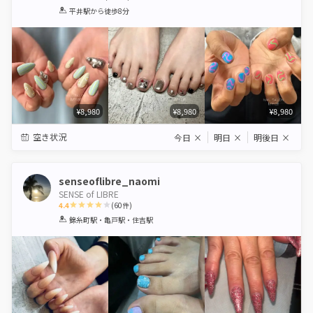
1
2
3
4
5
平井駅
から徒歩8分
Star
Stars
Stars
Stars
Stars
¥8,980
¥8,980
¥8,980
空き状況
今日
×
明日
×
明後日
×
senseoflibre_naomi
SENSE of LIBRE
4.4
(
60
件)
1
2
3
4
5
錦糸町駅・亀戸駅・住吉駅
Star
Stars
Stars
Stars
Stars