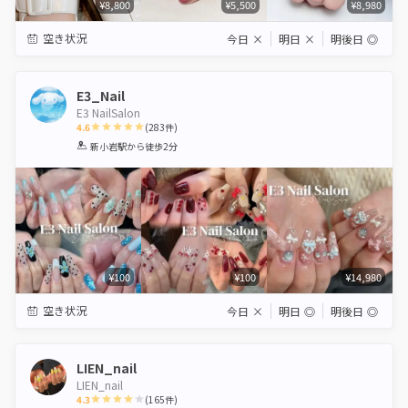
¥8,800
¥5,500
¥8,980
空き状況
今日
×
明日
×
明後日
◎
E3_Nail
E3 NailSalon
4.6
(
283
件)
1
2
3
4
5
新小岩駅
から徒歩2分
Star
Stars
Stars
Stars
Stars
¥100
¥100
¥14,980
空き状況
今日
×
明日
◎
明後日
◎
LIEN_nail
LIEN_nail
4.3
(
165
件)