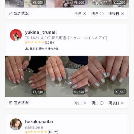
¥9,000
¥9,000
¥12,500
空き状況
今日
×
明日
◯
明後日
×
yukina_trunail
TRU NAIL & EYE 錦糸町店【トゥルーネイル＆アイ】
5
(
10
件)
1
2
3
4
5
錦糸町駅
から徒歩5分
Star
Stars
Stars
Stars
Stars
¥7,540
¥6,540
¥7,540
空き状況
今日
×
明日
◯
明後日
×
haruka.nail.n
nailsalon n
4.9
(
181
件)