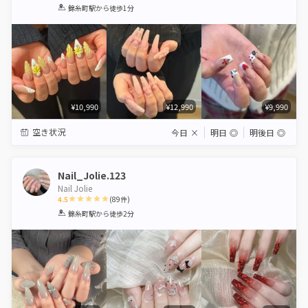
1
2
3
4
5
錦糸町駅
から徒歩1分
Star
Stars
Stars
Stars
Stars
¥10,990
¥12,990
¥9,990
空き状況
今日
×
明日
◎
明後日
◎
Nail_Jolie.123
Nail Jolie
4.5
(
89
件)
1
2
3
4
5
錦糸町駅
から徒歩2分
Star
Stars
Stars
Stars
Stars