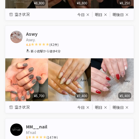
¥8,800
¥8,800
¥8,250
空き状況
今日
×
明日
×
明後日
×
Aswy
Aswy.
4.8
(
42
件)
1
2
3
4
5
新小岩駅
から徒歩4分
Star
Stars
Stars
Stars
Stars
¥5,700
¥7,400
¥5,400
空き状況
今日
×
明日
×
明後日
×
MM__nail
M'nail
5
(
147
件)