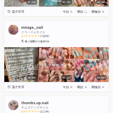
¥7,540
¥8,540
¥8,540
空き状況
今日
×
明日
△
明後日
×
mirage_nail
ミラージュネイル
4.7
(
728
件)
1
2
3
4
5
新小岩駅
から徒歩4分
Star
Stars
Stars
Stars
Stars
¥9,980
¥4,980
¥4,980
空き状況
今日
×
明日
×
明後日
×
thumbs.up.nail
サムズアップネイル
4.8
(
112
件)