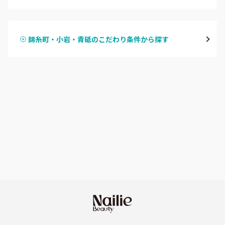
ハンドジェル
表参道・青山
錦糸町・小岩・青砥のこだわり条件から探す
ハンドスカルプ
パラジェル
新宿
ハンドケアカラー
フィルイン
池袋
フット
持ち込み OK
銀座・新橋・有楽町
オフのみ
やり放題 あり
恵比寿・代官山・中目黒
初回オフ 無料
自由が丘・学芸大学