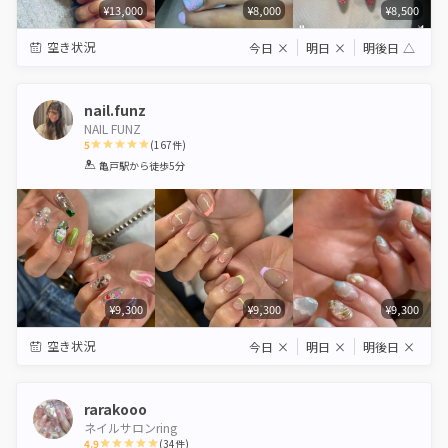
¥13,000
¥8,000
¥8,500
空き状況
今日
×
明日
×
明後日
△
nail.funz
NAIL FUNZ
5
(
167
件)
1
2
3
4
5
亀戸駅
から徒歩5分
Star
Stars
Stars
Stars
Stars
¥9,300
¥9,300
¥9,300
空き状況
今日
×
明日
×
明後日
×
rarakooo
ネイルサロンring
4.9
(
34
件)