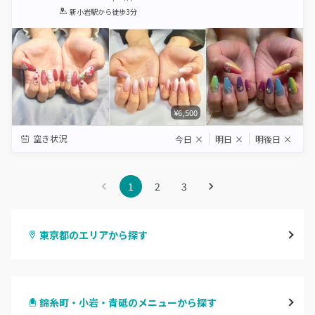
1
2
3
4
5
新小岩駅
から徒歩3分
Star
Stars
Stars
Stars
Stars
¥6,500
空き状況
今日
×
明日
×
明後日
×
1
2
3
東京都のエリアから探す
渋谷
錦糸町・小岩・青砥のメニューから探す
原宿