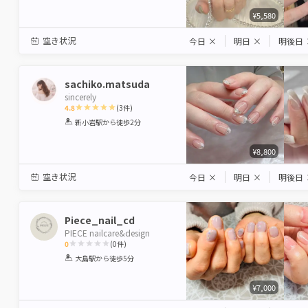
¥5,580
空き状況
今日
×
明日
×
明後日
sachiko.matsuda
sincerely
4.8
(
3
件)
1
2
3
4
5
新小岩駅
から徒歩2分
Star
Stars
Stars
Stars
Stars
¥8,800
空き状況
今日
×
明日
×
明後日
Piece_nail_cd
PIECE nailcare&design
0
(
0
件)
1
2
3
4
5
大島駅
から徒歩5分
Star
Stars
Stars
Stars
Stars
¥7,000