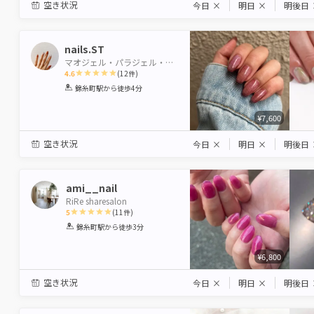
空き状況
今日
×
明日
×
明後日
nails.ST
マオジェル・パラジェル・シェラック
4.6
(
12
件)
1
2
3
4
5
錦糸町駅
から徒歩4分
Star
Stars
Stars
Stars
Stars
¥7,600
空き状況
今日
×
明日
×
明後日
ami__nail
RiRe sharesalon
5
(
11
件)
1
2
3
4
5
錦糸町駅
から徒歩3分
Star
Stars
Stars
Stars
Stars
¥6,800
空き状況
今日
×
明日
×
明後日