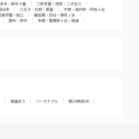
本木・麻布十番
三軒茶屋・用賀・二子玉川
国分寺
八王子・日野・昭島
中野・高円寺・阿佐ヶ谷
成城学園・狛江
飯田橋・四谷・御茶ノ水
調布・府中
多摩・聖蹟桜ヶ丘・稲城
個室あり
リーズナブル
朝10時前OK