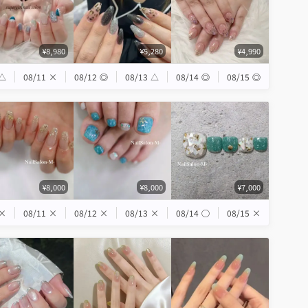
¥8,980
¥5,280
¥4,990
△
08/11
×
08/12
◎
08/13
△
08/14
◎
08/15
◎
¥8,000
¥8,000
¥7,000
×
08/11
×
08/12
×
08/13
×
08/14
◯
08/15
×