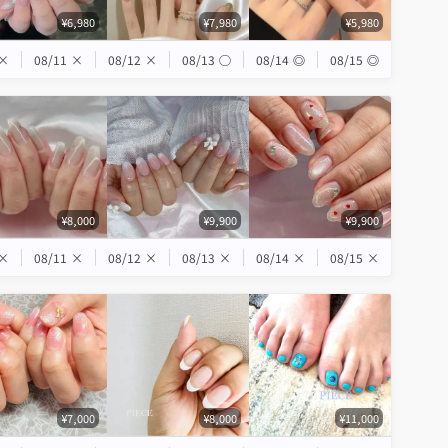
¥6,980
¥7,980
¥5,980
×
08/11
×
08/12
×
08/13
◯
08/14
◎
08/15
◎
¥8,000
¥9,900
¥9,900
×
08/11
×
08/12
×
08/13
×
08/14
×
08/15
×
¥7,000
¥8,000
¥11,000