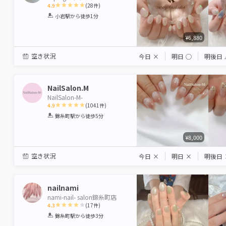
4.9
(
28
件)
1
2
3
4
5
小岩駅
から徒歩1分
Star
Stars
Stars
Stars
Stars
¥6,880
空き状況
今日
×
明日
◯
明後日
NailSalon.M
NailSalon-M-
4.9
(
1041
件)
1
2
3
4
5
錦糸町駅
から徒歩5分
Star
Stars
Stars
Stars
Stars
¥8,000
空き状況
今日
×
明日
×
明後日
nailnami
nami-nail- salon錦糸町店
4.3
(
17
件)
1
2
3
4
5
錦糸町駅
から徒歩3分
Star
Stars
Stars
Stars
Stars