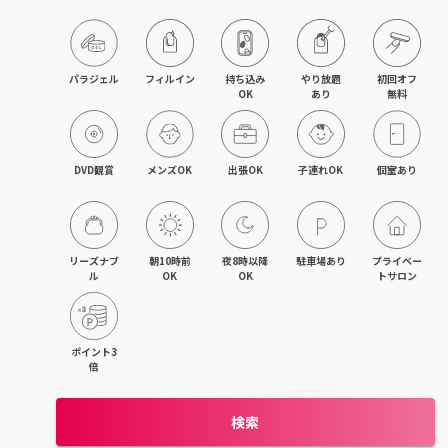
目黒・戸越・武蔵小山
北千住・町屋・亀有
パラジェル
フィルイン
持ち込み

やり放題

初回オフ

OK
あり
無料
錦糸町・小岩・青砥
吉祥寺・荻窪・三鷹
DVD観賞
メンズOK
出張OK
子連れOK
個室あり
立川・国立・国分寺
八王子・日野・昭島
リーズナブ
朝10時前
夜8時以降
駐車場あり
プライベー
ル
OK
OK
トサロン
中野・高円寺・阿佐ヶ谷
品川・大森・蒲田
ポイント3
倍
上野・日本橋・浅草
検索
日暮里・駒込・千駄木