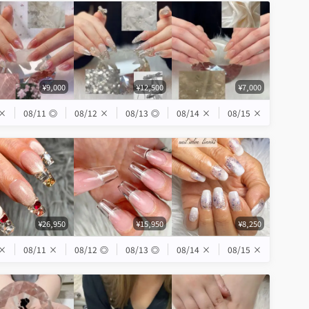
¥9,000
¥12,500
¥7,000
×
08/11
◎
08/12
×
08/13
◎
08/14
×
08/15
×
¥26,950
¥15,950
¥8,250
×
08/11
×
08/12
◎
08/13
◎
08/14
×
08/15
×