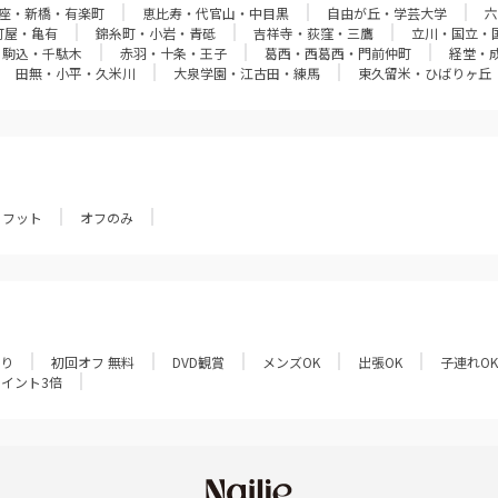
座・新橋・有楽町
恵比寿・代官山・中目黒
自由が丘・学芸大学
六
町屋・亀有
錦糸町・小岩・青砥
吉祥寺・荻窪・三鷹
立川・国立・
・駒込・千駄木
赤羽・十条・王子
葛西・西葛西・門前仲町
経堂・
田無・小平・久米川
大泉学園・江古田・練馬
東久留米・ひばりヶ丘
フット
オフのみ
あり
初回オフ 無料
DVD観賞
メンズOK
出張OK
子連れOK
ポイント3倍