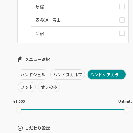
原宿
表参道・青山
新宿
池袋
メニュー選択
銀座・新橋・有楽町
恵比寿・代官山・中目黒
ハンドジェル
ハンドスカルプ
ハンドケアカラー
自由が丘・学芸大学
フット
オフのみ
六本木・麻布十番
¥1,000
Unlimit
三軒茶屋・用賀・二子玉川
下北沢・代々木上原
こだわり設定