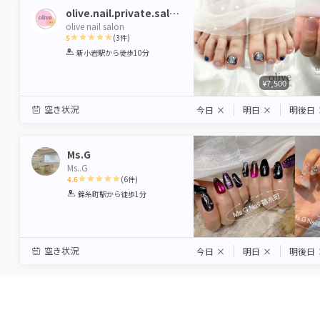
olive.nail.private.salon
olive nail salon
5
(
3
件)
1
2
3
4
5
新小岩駅
から徒歩10分
Star
Stars
Stars
Stars
Stars
¥7,500
空き状況
今日
×
明日
×
明後日
Ms.G
Ms..G
4.6
(
6
件)
1
2
3
4
5
錦糸町駅
から徒歩1分
Star
Stars
Stars
Stars
Stars
空き状況
今日
×
明日
×
明後日