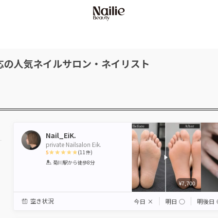
応の人気ネイルサロン・ネイリスト
Nail_EiK.
private Nailsalon Eik.
5
(
11
件)
1
2
3
4
5
菊川駅
から徒歩8分
Star
Stars
Stars
Stars
Stars
¥7,700
空き状況
今日
×
明日
◯
明後日