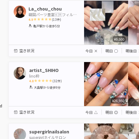
La_chou_chou
韓国パーツ豊富🇰🇷フィルイン専門🎀亀戸駅5分 ラシュシュ
4.9
(
13
件)
1
2
3
4
5
亀戸駅
から徒歩5分
Star
Stars
Stars
Stars
Stars
¥9,000
空き状況
今日
×
明日
◯
明後日
artist_SHIHO
lino粋
4.8
(
32
件)
1
2
3
4
5
大島駅
から徒歩9分
Star
Stars
Stars
Stars
Stars
¥26,950
ed
空き状況
今日
△
明日
◎
明後日
supergirlnailsalon
supergirlネイルサロン