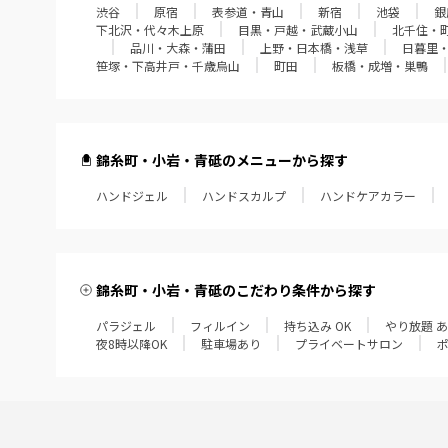
渋谷
原宿
表参道・青山
新宿
池袋
銀
下北沢・代々木上原
目黒・戸越・武蔵小山
北千住・
品川・大森・蒲田
上野・日本橋・浅草
日暮里
笹塚・下高井戸・千歳烏山
町田
板橋・成増・巣鴨
錦糸町・小岩・青砥のメニューから探す
ハンドジェル
ハンドスカルプ
ハンドケアカラー
錦糸町・小岩・青砥のこだわり条件から探す
パラジェル
フィルイン
持ち込み OK
やり放題 
夜8時以降OK
駐車場あり
プライベートサロン