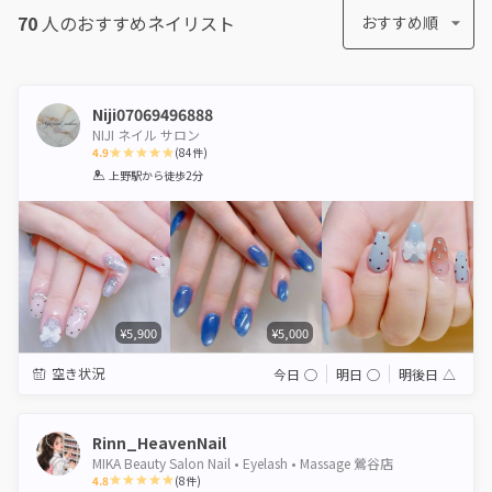
70
人のおすすめ
ネイリスト
おすすめ順
Niji07069496888
NIJI ネイル サロン
4.9
(
84
件)
1
2
3
4
5
上野駅
から徒歩2分
Star
Stars
Stars
Stars
Stars
¥5,900
¥5,000
空き状況
今日
◯
明日
◯
明後日
△
Rinn_HeavenNail
MIKA Beauty Salon Nail • Eyelash • Massage 鶯谷店
4.8
(
8
件)