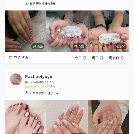
1
2
3
4
5
鶯谷駅
から徒歩3分
Star
Stars
Stars
Stars
Stars
¥6,000
¥8,000
¥8,000
空き状況
今日
◎
明日
◎
明後日
◎
Rachaelyoyo
IN’S beauty salon
4.6
(
88
件)
1
2
3
4
5
日本橋駅
から徒歩3分
Star
Stars
Stars
Stars
Stars