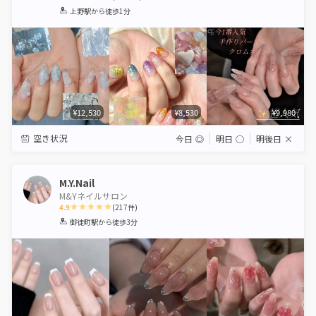
1
2
3
4
5
上野駅
から徒歩1分
Star
Stars
Stars
Stars
Stars
¥12,530
¥8,530
¥9,980
空き状況
今日
◎
明日
◯
明後日
×
M.Y.Nail
M&Yネイルサロン
4.9
(
217
件)
1
2
3
4
5
御徒町駅
から徒歩3分
Star
Stars
Stars
Stars
Stars