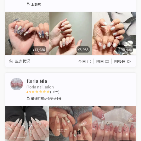
1
2
3
4
5
上野駅
Star
Stars
Stars
Stars
Stars
¥13,980
¥8,988
¥8,988
空き状況
今日
◯
明日
◎
明後日
◎
floria.Mia
Floria nail salon
4.9
(
16
件)
1
2
3
4
5
御徒町駅
から徒歩4分
Star
Stars
Stars
Stars
Stars