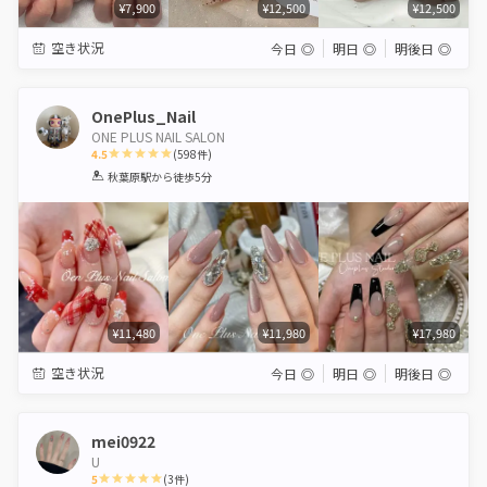
¥7,900
¥12,500
¥12,500
空き状況
今日
◎
明日
◎
明後日
◎
OnePlus_Nail
ONE PLUS NAIL SALON
4.5
(
598
件)
1
2
3
4
5
秋葉原駅
から徒歩5分
Star
Stars
Stars
Stars
Stars
¥11,480
¥11,980
¥17,980
空き状況
今日
◎
明日
◎
明後日
◎
mei0922
U
5
(
3
件)