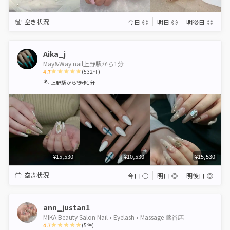
空き状況
今日
◎
明日
◎
明後日
◎
Aika_j
May&Way nail上野駅から1分
4.7
(
532
件)
1
2
3
4
5
上野駅
から徒歩1分
Star
Stars
Stars
Stars
Stars
¥15,530
¥10,530
¥15,530
空き状況
今日
◯
明日
◎
明後日
◎
ann_justan1
MIKA Beauty Salon Nail • Eyelash • Massage 鶯谷店
4.7
(
5
件)