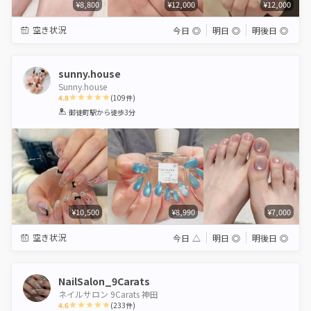
¥8,800
¥12,000
¥12,000
空き状況
今日
◎
明日
◎
明後日
◎
sunny.house
Sunny.house
4.8
(
109
件)
1
2
3
4
5
御徒町駅
から徒歩3分
Star
Stars
Stars
Stars
Stars
¥10,500
¥8,990
¥7,000
空き状況
今日
△
明日
◎
明後日
◎
NailSalon_9Carats
ネイルサロン 9Carats 神田
4.6
(
233
件)