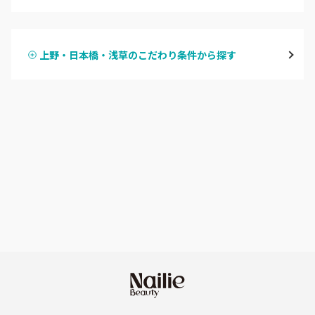
ハンドジェル
表参道・青山
上野・日本橋・浅草のこだわり条件から探す
ハンドスカルプ
パラジェル
新宿
ハンドケアカラー
フィルイン
池袋
フット
持ち込み OK
銀座・新橋・有楽町
オフのみ
やり放題 あり
恵比寿・代官山・中目黒
初回オフ 無料
自由が丘・学芸大学