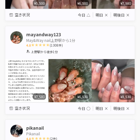
¥5,500
¥6,500
¥7,980
空き状況
今日
△
明日
×
明後日
×
mayandway123
May&Way nail上野駅から1分
4.8
(
1308
件)
1
2
3
4
5
上野駅
から徒歩1分
Star
Stars
Stars
Stars
Stars
¥7,580
¥6,530
¥8,530
空き状況
今日
◯
明日
×
明後日
×
pikanail
Pikanail
4.8
(
2
件)