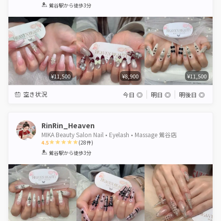
1
2
3
4
5
鶯谷駅
から徒歩3分
Star
Stars
Stars
Stars
Stars
¥11,500
¥8,900
¥11,500
空き状況
今日
◎
明日
◎
明後日
◎
RinRin_Heaven
MIKA Beauty Salon Nail • Eyelash • Massage 鶯谷店
4.5
(
28
件)
1
2
3
4
5
鶯谷駅
から徒歩3分
Star
Stars
Stars
Stars
Stars