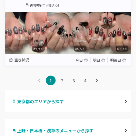
1
2
3
4
5
御徒町駅
から徒歩5分
Star
Stars
Stars
Stars
Stars
¥9,990
¥4,590
¥9,990
空き状況
今日
◎
明日
◎
明後日
◎
1
2
3
4
東京都のエリアから探す
渋谷
上野・日本橋・浅草のメニューから探す
原宿