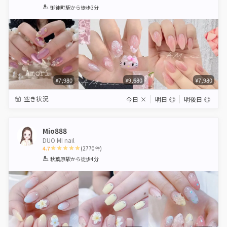
1
2
3
4
5
御徒町駅
から徒歩3分
Star
Stars
Stars
Stars
Stars
¥7,980
¥9,680
¥7,980
空き状況
今日
×
明日
◎
明後日
◎
Mio888
DUO MI nail
4.7
(
2770
件)
1
2
3
4
5
秋葉原駅
から徒歩4分
Star
Stars
Stars
Stars
Stars