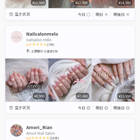
¥12,900
¥12,900
¥14,500
空き状況
今日
◯
明日
×
明後日
×
Nailsalonmelo
nailsalon mélo
5
(
7
件)
1
2
3
4
5
上野駅
から徒歩5分
Star
Stars
Stars
Stars
Stars
¥8,990
¥7,480
¥13,990
空き状況
今日
◎
明日
◎
明後日
◎
Amori_Rian
Amori Nail Salon
4.5
(
54
件)