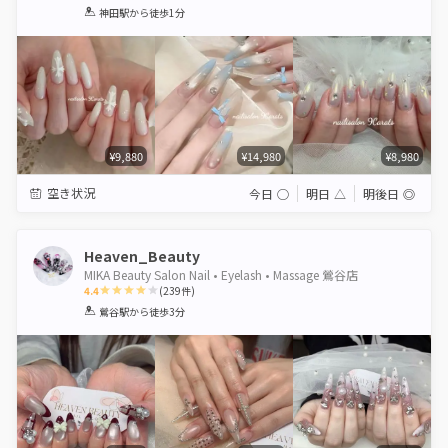
1
2
3
4
5
神田駅
から徒歩1分
Star
Stars
Stars
Stars
Stars
¥9,880
¥14,980
¥8,980
空き状況
今日
◯
明日
△
明後日
◎
Heaven_Beauty
MIKA Beauty Salon Nail • Eyelash • Massage 鶯谷店
4.4
(
239
件)
1
2
3
4
5
鶯谷駅
から徒歩3分
Star
Stars
Stars
Stars
Stars