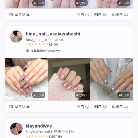
¥8,980
¥7,980
¥9,980
空き状況
今日
◯
明日
◎
明後日
◎
hina_nail_asakusabashi
hina_nail_asakusabashi
4.6
(
24
件)
1
2
3
4
5
浅草橋駅
から徒歩2分
Star
Stars
Stars
Stars
Stars
¥5,500
¥7,900
¥4,500
空き状況
今日
◎
明日
◎
明後日
◎
MayandWay
May&Way nail上野駅から1分
4.7
(
1934
件)