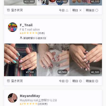
¥10,980
¥10,980
¥8,500
空き状況
今日
△
明日
×
明後日
◯
F_Tnail
F & T nail salon
4.5
(
35
件)
1
2
3
4
5
御徒町駅
から徒歩3分
Star
Stars
Stars
Stars
Stars
¥9,500
¥6,500
¥6,500
空き状況
今日
◎
明日
◎
明後日
◎
MayandWay
May&Way nail上野駅から1分
4.7
(
1934
件)