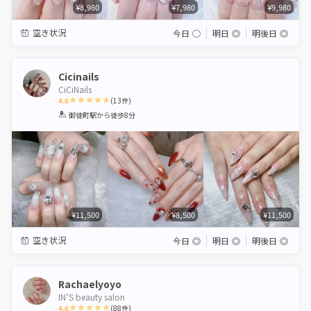
¥8,980
¥7,980
¥9,980
空き状況
今日
◯
明日
◎
明後日
◎
Cicinails
CiCiNails
4.6
(
13
件)
1
2
3
4
5
御徒町駅
から徒歩8分
Star
Stars
Stars
Stars
Stars
¥11,500
¥8,500
¥11,500
空き状況
今日
◎
明日
◎
明後日
◎
Rachaelyoyo
IN’S beauty salon
4.6
(
88
件)