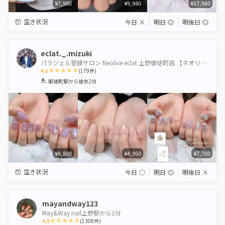
¥7,980
¥9,980
¥17,980
空き状況
今日
×
明日
◎
明後日
◎
eclat._.mizuki
パラジェル登録サロン Neolive eclat 上野御徒町店 【ネオリーブエクラ】
4.6
(
179
件)
1
2
3
4
5
御徒町駅
から徒歩2分
Star
Stars
Stars
Stars
Stars
¥8,800
¥4,950
¥7,700
空き状況
今日
◯
明日
◎
明後日
×
mayandway123
May&Way nail上野駅から1分
4.8
(
1308
件)