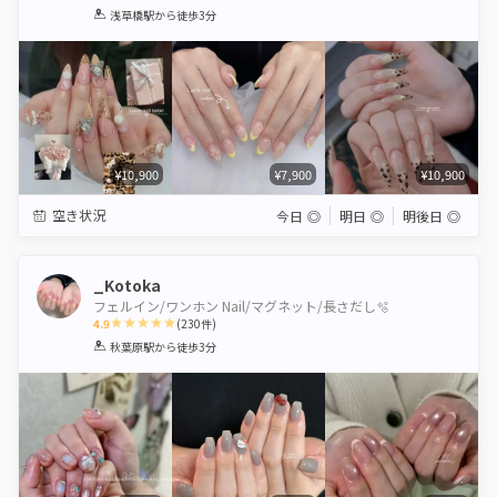
1
2
3
4
5
浅草橋駅
から徒歩3分
Star
Stars
Stars
Stars
Stars
¥10,900
¥7,900
¥10,900
空き状況
今日
◎
明日
◎
明後日
◎
_Kotoka
フェルイン/ワンホン Nail/マグネット/長さだし🫧
4.9
(
230
件)
1
2
3
4
5
秋葉原駅
から徒歩3分
Star
Stars
Stars
Stars
Stars