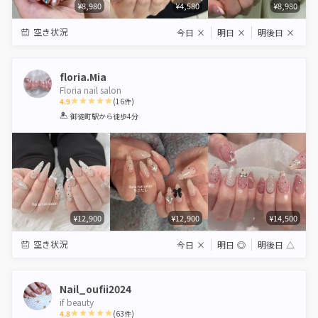
¥8,980
¥4,580
¥8,980
空き状況
今日
×
明日
×
明後日
×
floria.Mia
Floria nail salon
4.9
(
16
件)
1
2
3
4
5
御徒町駅
から徒歩4分
Star
Stars
Stars
Stars
Stars
¥12,900
¥12,900
¥14,500
空き状況
今日
×
明日
◎
明後日
△
Nail_oufii2024
if beauty
4.8
(
63
件)