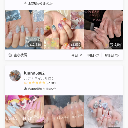
1
2
3
4
5
上野駅
から徒歩1分
Star
Stars
Stars
Stars
Stars
¥12,530
¥8,530
¥9,980
空き状況
今日
×
明日
◎
明後日
◎
luana6882
ルアナネイルサロン
4.8
(
229
件)
1
2
3
4
5
秋葉原駅
から徒歩5分
Star
Stars
Stars
Stars
Stars