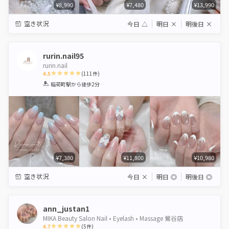
¥8,990
¥7,480
¥13,990
空き状況
今日
△
明日
×
明後日
×
rurin.nail95
rurin.nail
4.5
(
111
件)
1
2
3
4
5
稲荷町駅
から徒歩2分
Star
Stars
Stars
Stars
Stars
¥7,380
¥11,800
¥10,980
空き状況
今日
×
明日
◎
明後日
◎
ann_justan1
MIKA Beauty Salon Nail • Eyelash • Massage 鶯谷店
4.7
(
5
件)