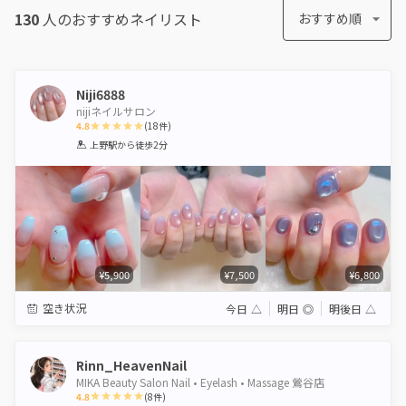
130
人のおすすめ
ネイリスト
おすすめ順
Niji6888
nijiネイルサロン
4.8
(
18
件)
1
2
3
4
5
上野駅
から徒歩2分
Star
Stars
Stars
Stars
Stars
¥5,900
¥7,500
¥6,800
空き状況
今日
△
明日
◎
明後日
△
Rinn_HeavenNail
MIKA Beauty Salon Nail • Eyelash • Massage 鶯谷店
4.8
(
8
件)