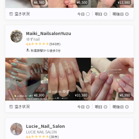
¥4,980
¥6,500
¥13,980
空き状況
今日
◯
明日
◎
明後日
◎
Maiki_NailsalonYuzu
ゆずnail
4.6
(
946
件)
1
2
3
4
5
秋葉原駅
から徒歩3分
Star
Stars
Stars
Stars
Stars
¥8,990
¥10,980
¥8,990
空き状況
今日
◎
明日
◎
明後日
◎
Lucie_Nail_Salon
LUCIE NAIL SALON
4.6
(
38
件)