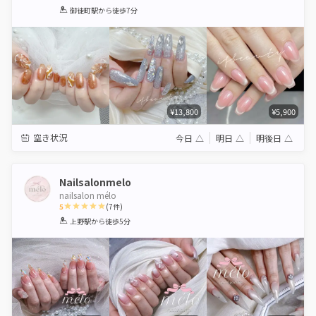
1
2
3
4
5
御徒町駅
から徒歩7分
Star
Stars
Stars
Stars
Stars
¥13,800
¥5,900
空き状況
今日
△
明日
△
明後日
△
Nailsalonmelo
nailsalon mélo
5
(
7
件)
1
2
3
4
5
上野駅
から徒歩5分
Star
Stars
Stars
Stars
Stars