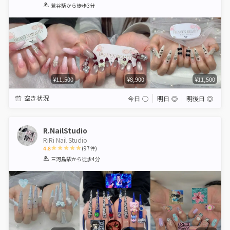
1
2
3
4
5
鶯谷駅
から徒歩3分
Star
Stars
Stars
Stars
Stars
¥11,500
¥8,900
¥11,500
空き状況
今日
◯
明日
◎
明後日
◎
R.NailStudio
RiRi Nail Studio
4.8
(
97
件)
1
2
3
4
5
三河島駅
から徒歩4分
Star
Stars
Stars
Stars
Stars