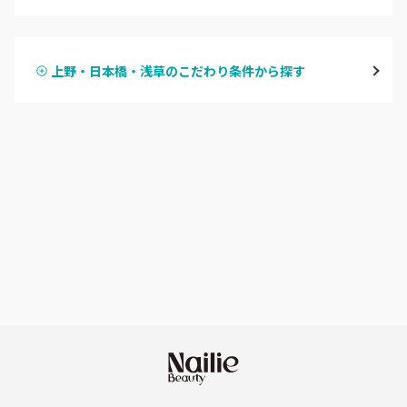
ハンドジェル
表参道・青山
上野・日本橋・浅草のこだわり条件から探す
ハンドスカルプ
パラジェル
新宿
ハンドケアカラー
フィルイン
池袋
フット
持ち込み OK
銀座・新橋・有楽町
オフのみ
やり放題 あり
恵比寿・代官山・中目黒
初回オフ 無料
自由が丘・学芸大学