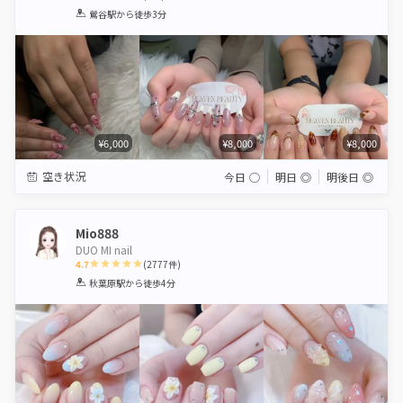
1
2
3
4
5
鶯谷駅
から徒歩3分
Star
Stars
Stars
Stars
Stars
¥6,000
¥8,000
¥8,000
空き状況
今日
◯
明日
◎
明後日
◎
Mio888
DUO MI nail
4.7
(
2777
件)
1
2
3
4
5
秋葉原駅
から徒歩4分
Star
Stars
Stars
Stars
Stars