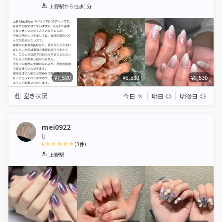
1
2
3
4
5
上野駅
から徒歩1分
Star
Stars
Stars
Stars
Stars
¥7,580
¥6,530
¥8,530
空き状況
今日
×
明日
◎
明後日
◎
mei0922
U
5
(
3
件)
1
2
3
4
5
上野駅
Star
Stars
Stars
Stars
Stars