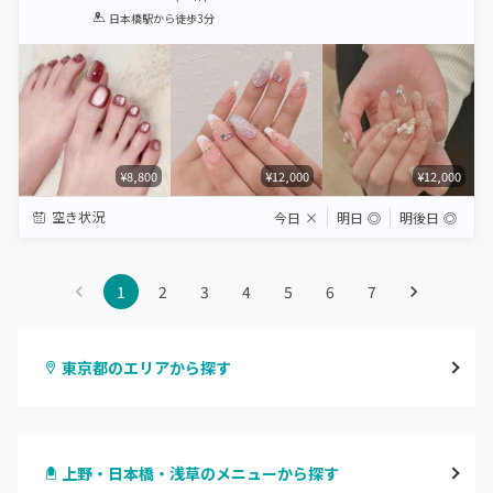
1
2
3
4
5
日本橋駅
から徒歩3分
Star
Stars
Stars
Stars
Stars
¥8,800
¥12,000
¥12,000
空き状況
今日
×
明日
◎
明後日
◎
1
2
3
4
5
6
7
東京都のエリアから探す
渋谷
上野・日本橋・浅草のメニューから探す
原宿