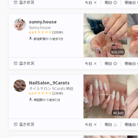
空き状況
今日
×
明日
◎
明後日
sunny.house
Sunny.house
4.8
(
109
件)
1
2
3
4
5
御徒町駅
から徒歩3分
Star
Stars
Stars
Stars
Stars
¥10,500
空き状況
今日
×
明日
◎
明後日
NailSalon_9Carats
ネイルサロン 9Carats 神田
4.6
(
234
件)
1
2
3
4
5
神田駅
から徒歩1分
Star
Stars
Stars
Stars
Stars
¥9,880
空き状況
今日
×
明日
△
明後日