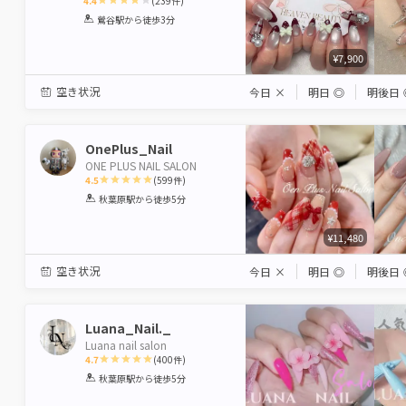
4.4
(
239
件)
1
2
3
4
5
鶯谷駅
から徒歩3分
Star
Stars
Stars
Stars
Stars
¥7,900
空き状況
今日
×
明日
◎
明後日
OnePlus_Nail
ONE PLUS NAIL SALON
4.5
(
599
件)
1
2
3
4
5
秋葉原駅
から徒歩5分
Star
Stars
Stars
Stars
Stars
¥11,480
空き状況
今日
×
明日
◎
明後日
Luana_Nail._
Luana nail salon
4.7
(
400
件)
1
2
3
4
5
秋葉原駅
から徒歩5分
Star
Stars
Stars
Stars
Stars