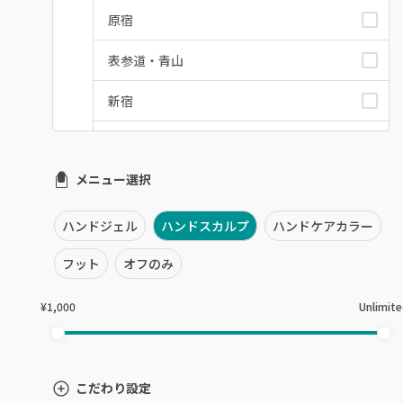
原宿
表参道・青山
新宿
池袋
メニュー選択
銀座・新橋・有楽町
恵比寿・代官山・中目黒
ハンドジェル
ハンドスカルプ
ハンドケアカラー
自由が丘・学芸大学
フット
オフのみ
六本木・麻布十番
¥1,000
Unlimit
三軒茶屋・用賀・二子玉川
下北沢・代々木上原
こだわり設定