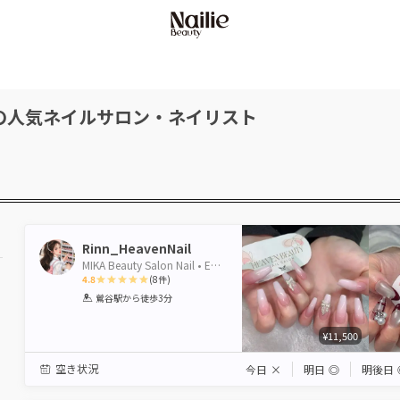
の人気ネイルサロン・ネイリスト
Rinn_HeavenNail
MIKA Beauty Salon Nail • Eyelash • Massage 鶯谷店
4.8
(
8
件)
1
2
3
4
5
鶯谷駅
から徒歩3分
Star
Stars
Stars
Stars
Stars
¥11,500
空き状況
今日
×
明日
◎
明後日