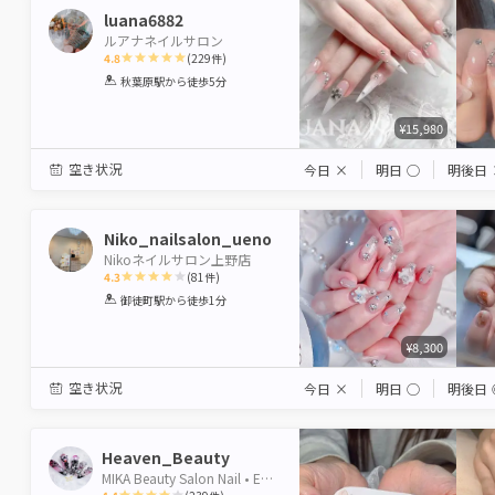
luana6882
ルアナネイルサロン
4.8
(
229
件)
1
2
3
4
5
秋葉原駅
から徒歩5分
Star
Stars
Stars
Stars
Stars
¥15,980
空き状況
今日
×
明日
◯
明後日
Niko_nailsalon_ueno
Nikoネイルサロン上野店
4.3
(
81
件)
1
2
3
4
5
御徒町駅
から徒歩1分
Star
Stars
Stars
Stars
Stars
¥8,300
空き状況
今日
×
明日
◯
明後日
Heaven_Beauty
MIKA Beauty Salon Nail • Eyelash • Massage 鶯谷店