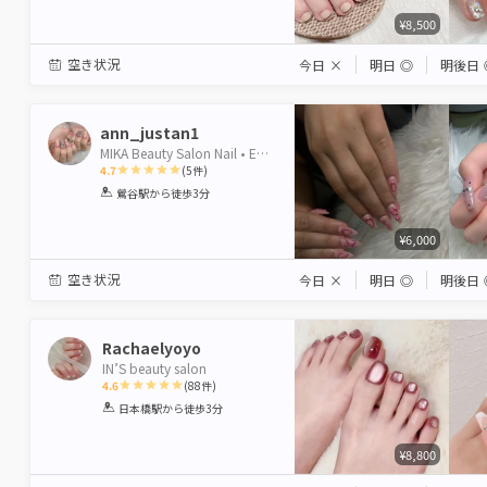
¥8,500
空き状況
今日
×
明日
◎
明後日
ann_justan1
MIKA Beauty Salon Nail • Eyelash • Massage 鶯谷店
4.7
(
5
件)
1
2
3
4
5
鶯谷駅
から徒歩3分
Star
Stars
Stars
Stars
Stars
¥6,000
空き状況
今日
×
明日
◎
明後日
Rachaelyoyo
IN’S beauty salon
4.6
(
88
件)
1
2
3
4
5
日本橋駅
から徒歩3分
Star
Stars
Stars
Stars
Stars
¥8,800