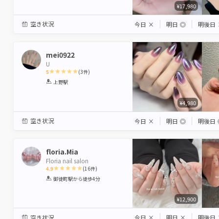
¥17,980
空き状況
今日
×
明日
◎
明後日
mei0922
U
5
(
3
件)
1
2
3
4
5
上野駅
Star
Stars
Stars
Stars
Stars
¥4,980
空き状況
今日
×
明日
◎
明後日
floria.Mia
Floria nail salon
4.9
(
16
件)
1
2
3
4
5
御徒町駅
から徒歩4分
Star
Stars
Stars
Stars
Stars
¥12,900
空き状況
今日
×
明日
×
明後日