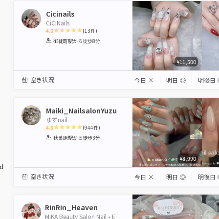
Cicinails
CiCiNails
4.6
(
13
件)
1
2
3
4
5
御徒町駅
から徒歩8分
Star
Stars
Stars
Stars
Stars
¥11,500
空き状況
今日
×
明日
◎
明後日
Maiki_NailsalonYuzu
ゆずnail
4.6
(
944
件)
1
2
3
4
5
秋葉原駅
から徒歩3分
Star
Stars
Stars
Stars
Stars
¥8,990
ed
空き状況
今日
×
明日
◎
明後日
RinRin_Heaven
MIKA Beauty Salon Nail • Eyelash • Massage 鶯谷店