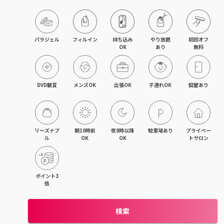
目黒・戸越・武蔵小山
北千住・町屋・亀有
パラジェル
フィルイン
持ち込み

やり放題

初回オフ

OK
あり
無料
錦糸町・小岩・青砥
吉祥寺・荻窪・三鷹
DVD観賞
メンズOK
出張OK
子連れOK
個室あり
立川・国立・国分寺
八王子・日野・昭島
リーズナブ
朝10時前
夜8時以降
駐車場あり
プライベー
ル
OK
OK
トサロン
中野・高円寺・阿佐ヶ谷
品川・大森・蒲田
ポイント3
倍
上野・日本橋・浅草
検索
日暮里・駒込・千駄木