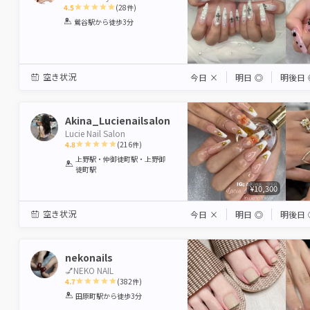
4.5
(
28
件)
1
2
3
4
5
鶯谷駅
から徒歩3分
Star
Stars
Stars
Stars
Stars
空き状況
今日
×
明日
◎
明後日
Akina_Lucienailsalon
Lucie Nail Salon
4.8
(
216
件)
1
2
3
4
5
上野駅・仲御徒町駅・上野御
徒町駅
Star
Stars
Stars
Stars
Stars
¥10,300
空き状況
今日
×
明日
◎
明後日
nekonails
💅NEKO NAIL
4.7
(
382
件)
1
2
3
4
5
田原町駅
から徒歩3分
Star
Stars
Stars
Stars
Stars