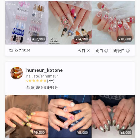
¥12,980
¥14,980
¥10,800
空き状況
今日
×
明日
◎
明後日
◎
humeur_kotone
nail atelier humeur.
5
(
2
件)
1
2
3
4
5
渋谷駅
から徒歩8分
Star
Stars
Stars
Stars
Stars
¥9,500
¥8,000
¥8,000