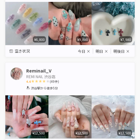
Star
Stars
Stars
Stars
Stars
¥6,800
¥9,800
¥7,980
空き状況
今日
×
明日
×
明後日
×
Reminail_V
REMI NAIL 渋谷店
4.4
(
49
件)
1
2
3
4
5
渋谷駅
から徒歩5分
Star
Stars
Stars
Stars
Stars
¥12,500
¥12,500
¥12,500