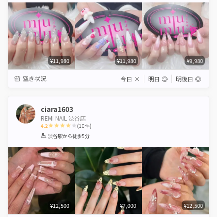
¥11,980
¥11,980
¥9,980
空き状況
今日
×
明日
◎
明後日
◎
ciara1603
REMI NAIL 渋谷店
4.2
(
10
件)
1
2
3
4
5
渋谷駅
から徒歩5分
Star
Stars
Stars
Stars
Stars
¥12,500
¥7,000
¥12,500