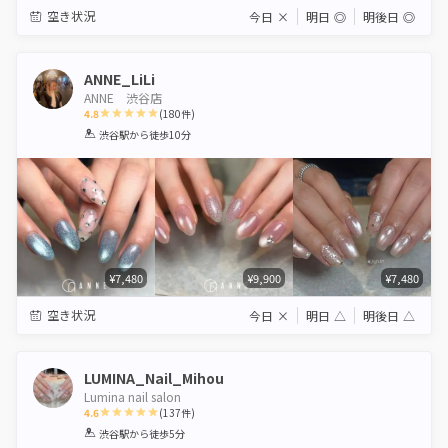
空き状況
今日
×
明日
◎
明後日
◎
ANNE_LiLi
ANNE 渋谷店
4.8
(
180
件)
1
2
3
4
5
渋谷駅
から徒歩10分
Star
Stars
Stars
Stars
Stars
¥7,480
¥9,900
¥7,480
空き状況
今日
×
明日
△
明後日
△
LUMINA_Nail_Mihou
Lumina nail salon
4.6
(
137
件)
1
2
3
4
5
渋谷駅
から徒歩5分