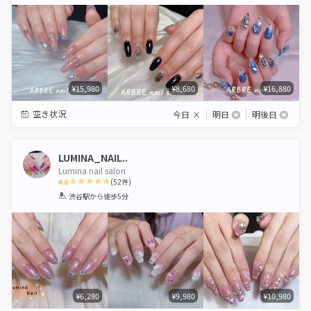
Star
Stars
Stars
Stars
Stars
¥15,980
¥8,680
¥16,880
空き状況
今日
×
明日
◎
明後日
◎
LUMINA_NAIL..
Lumina nail salon
4.6
(
52
件)
1
2
3
4
5
渋谷駅
から徒歩5分
Star
Stars
Stars
Stars
Stars
¥6,280
¥9,980
¥10,980