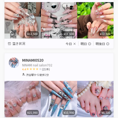
Star
Stars
Stars
Stars
Stars
¥12,500
¥12,500
¥12,500
空き状況
今日
×
明日
◎
明後日
◎
MINAMI0520
NINAMI nail salon702
4.4
(
21
件)
1
2
3
4
5
渋谷駅
から徒歩1分
Star
Stars
Stars
Stars
Stars
¥15,990
¥10,990
¥8,500