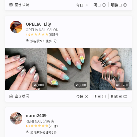
空き状況
今日
×
明日
◯
明後日
◎
OPELIA_Lily
OPELIA NAIL SALON
4.9
(
668
件)
1
2
3
4
5
渋谷駅
から徒歩8分
Star
Stars
Stars
Stars
Stars
¥6,000
¥9,600
¥13,280
空き状況
今日
×
明日
◯
明後日
◎
nami2409
REMI NAIL 渋谷店
4.7
(
25
件)
1
2
3
4
5
渋谷駅
から徒歩5分