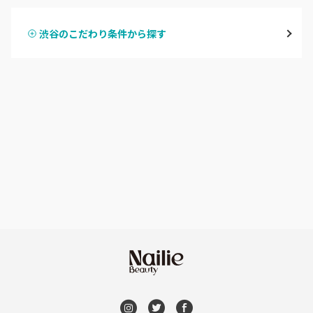
表参道・青山
渋谷のこだわり条件から探す
ハンドスカルプ
パラジェル
新宿
ハンドケアカラー
フィルイン
池袋
フット
持ち込み OK
銀座・新橋・有楽町
オフのみ
やり放題 あり
恵比寿・代官山・中目黒
初回オフ 無料
自由が丘・学芸大学
DVD観賞
六本木・麻布十番