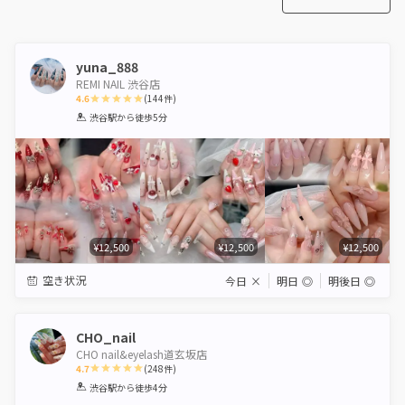
yuna_888
REMI NAIL 渋谷店
4.6
(
144
件)
1
2
3
4
5
渋谷駅
から徒歩5分
Star
Stars
Stars
Stars
Stars
¥12,500
¥12,500
¥12,500
空き状況
今日
×
明日
◎
明後日
◎
CHO_nail
CHO nail&eyelash道玄坂店
4.7
(
248
件)
1
2
3
4
5
渋谷駅
から徒歩4分
Star
Stars
Stars
Stars
Stars