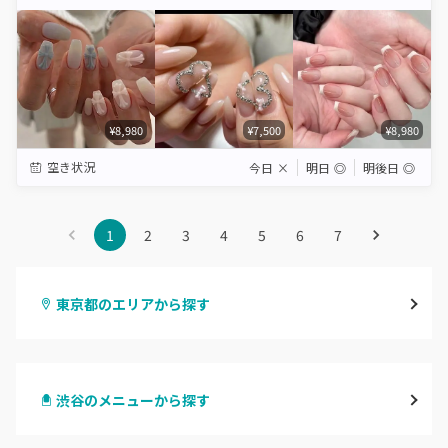
Star
Stars
Stars
Stars
Stars
¥8,980
¥7,500
¥8,980
空き状況
今日
×
明日
◎
明後日
◎
1
2
3
4
5
6
7
東京都のエリアから探す
渋谷
渋谷のメニューから探す
原宿
ハンドジェル