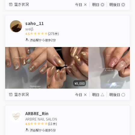
空き状況
今日
×
明日
◎
明後日
◎
saho_11
weiβ
4.5
(
275
件)
1
2
3
4
5
渋谷駅
から徒歩2分
Star
Stars
Stars
Stars
Stars
¥8,000
空き状況
今日
×
明日
△
明後日
◯
ARBRE_Rin
ARBRE NAIL SALON
4.5
(
11
件)
1
2
3
4
5
渋谷駅
から徒歩5分