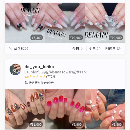
Star
Stars
Stars
Stars
Stars
¥7,380
¥10,980
¥10,980
空き状況
今日
×
明日
◯
明後日
◎
do_you_keiko
BeColorful渋谷/Abema towers前サロン
4.9
(
772
件)
1
2
3
4
5
渋谷駅
から徒歩9分
Star
Stars
Stars
Stars
Stars
¥11,000
¥9,900
¥9,900