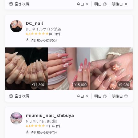
空き状況
今日
×
明日
◎
明後日
×
DC_nail
DC ネイルサロン渋谷
4.8
(
879
件)
1
2
3
4
5
渋谷駅
から徒歩5分
Star
Stars
Stars
Stars
Stars
¥14,800
¥15,800
¥9,980
空き状況
今日
×
明日
◎
明後日
◎
miumiu_nail_shibuya
Miu Miu nail studio
4.4
(
147
件)
1
2
3
4
5
渋谷駅
から徒歩7分
Star
Stars
Stars
Stars
Stars