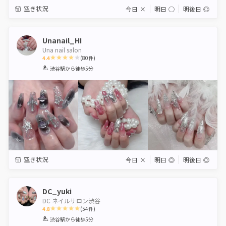
空き状況
今日
×
明日
◯
明後日
◎
Unanail_HI
Una nail salon
4.4
(
80
件)
1
2
3
4
5
渋谷駅
から徒歩5分
Star
Stars
Stars
Stars
Stars
空き状況
今日
×
明日
◎
明後日
◎
DC_yuki
DC ネイルサロン渋谷
4.8
(
54
件)
1
2
3
4
5
渋谷駅
から徒歩5分