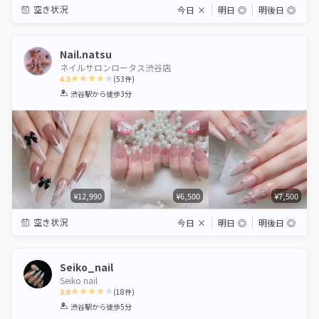
空き状況
今日
×
明日
◎
明後日
◎
Nail.natsu
ネイルサロンロータス渋谷店
4.3
(
53
件)
1
2
3
4
5
渋谷駅
から徒歩3分
Star
Stars
Stars
Stars
Stars
¥12,990
¥6,500
¥7,500
空き状況
今日
×
明日
◎
明後日
◎
Seiko_nail
Seiko nail
3.9
(
18
件)
1
2
3
4
5
渋谷駅
から徒歩5分