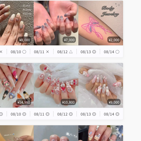
¥8,000
¥7,000
¥2,000
×
08/10
◯
08/11
×
08/12
△
08/13
◎
08/14
◯
¥14,980
¥10,800
¥9,000
◎
08/10
◎
08/11
◎
08/12
◎
08/13
◎
08/14
◎