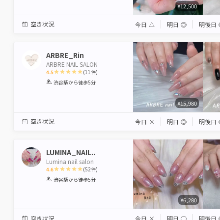
¥12,500
空き状況
今日
△
明日
◎
明後日
ARBRE_Rin
ARBRE NAIL SALON
4.5
(
11
件)
1
2
3
4
5
渋谷駅
から徒歩5分
Star
Stars
Stars
Stars
Stars
¥15,980
空き状況
今日
×
明日
◎
明後日
LUMINA_NAIL..
Lumina nail salon
4.6
(
52
件)
1
2
3
4
5
渋谷駅
から徒歩5分
Star
Stars
Stars
Stars
Stars
¥6,280
空き状況
今日
×
明日
◯
明後日