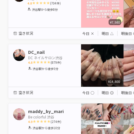
4.8
(
704
件)
1
2
3
4
5
渋谷駅
から徒歩8分
Star
Stars
Stars
Stars
Stars
¥7,980
空き状況
今日
×
明日
△
明後日
DC_nail
DC ネイルサロン渋谷
4.8
(
879
件)
1
2
3
4
5
渋谷駅
から徒歩5分
Star
Stars
Stars
Stars
Stars
¥14,800
空き状況
今日
◯
明日
◎
明後日
maddy_by_mari
Be colorful 渋谷
4.9
(
274
件)
1
2
3
4
5
渋谷駅
から徒歩10分
Star
Stars
Stars
Stars
Stars