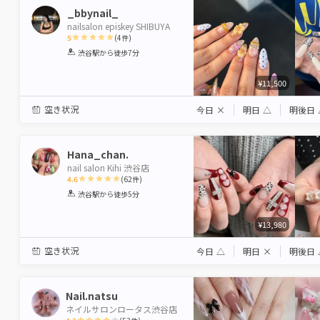
_bbynail_
nailsalon episkey SHIBUYA
5
(
4
件)
1
2
3
4
5
渋谷駅
から徒歩7分
Star
Stars
Stars
Stars
Stars
¥11,500
空き状況
今日
×
明日
△
明後日
Hana_chan.
nail salon Kihi 渋谷店
4.6
(
62
件)
1
2
3
4
5
渋谷駅
から徒歩5分
Star
Stars
Stars
Stars
Stars
¥13,980
空き状況
今日
△
明日
×
明後日
Nail.natsu
ネイルサロンロータス渋谷店