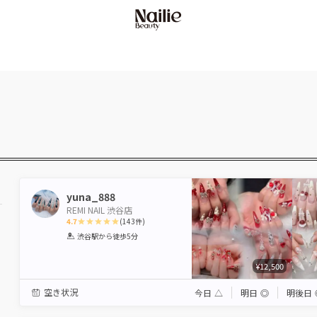
yuna_888
REMI NAIL 渋谷店
4.7
(
143
件)
1
2
3
4
5
渋谷駅
から徒歩5分
Star
Stars
Stars
Stars
Stars
¥12,500
空き状況
今日
△
明日
◎
明後日