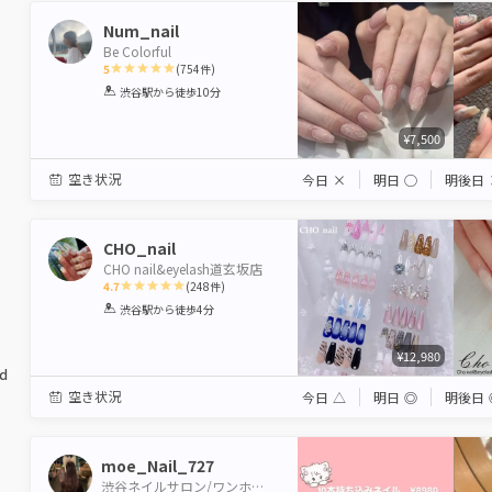
Num_nail
Be Colorful
5
(
754
件)
1
2
3
4
5
渋谷駅
から徒歩10分
Star
Stars
Stars
Stars
Stars
¥7,500
空き状況
今日
×
明日
◯
明後日
CHO_nail
CHO nail&eyelash道玄坂店
4.7
(
248
件)
1
2
3
4
5
渋谷駅
から徒歩4分
Star
Stars
Stars
Stars
Stars
¥12,980
ed
空き状況
今日
△
明日
◎
明後日
moe_Nail_727
渋谷ネイルサロン/ワンホン/ちゅるん/ピンク/推しネイル