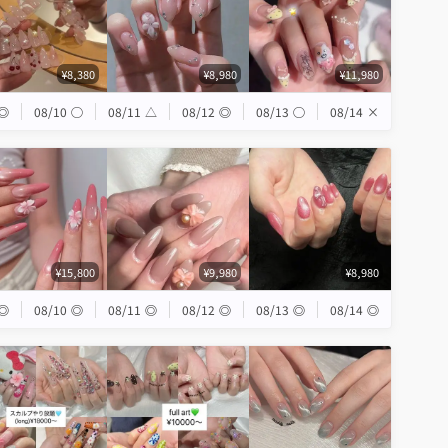
¥8,380
¥8,980
¥11,980
◎
08/10
◯
08/11
△
08/12
◎
08/13
◯
08/14
×
¥15,800
¥9,980
¥8,980
◎
08/10
◎
08/11
◎
08/12
◎
08/13
◎
08/14
◎