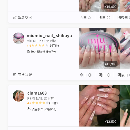
¥16,000
空き状況
今日
△
明日
◯
明後日
miumiu_nail_shibuya
Miu Miu nail studio
4.4
(
147
件)
1
2
3
4
5
渋谷駅
から徒歩7分
Star
Stars
Stars
Stars
Stars
¥11,980
空き状況
今日
◎
明日
◎
明後日
ciara1603
REMI NAIL 渋谷店
4.2
(
10
件)
1
2
3
4
5
渋谷駅
から徒歩5分
Star
Stars
Stars
Stars
Stars
¥12,500