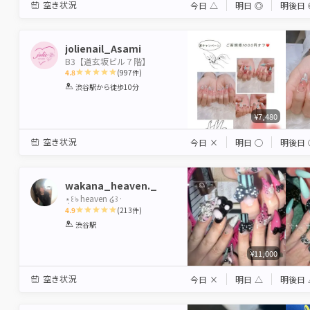
空き状況
今日
△
明日
◎
明後日
jolienail_Asami
B3【道玄坂ビル７階】
4.8
(
997
件)
1
2
3
4
5
渋谷駅
から徒歩10分
Star
Stars
Stars
Stars
Stars
¥7,480
空き状況
今日
×
明日
◯
明後日
wakana_heaven._
⋆̩꒰ঌ heaven ໒꒱·
4.9
(
213
件)
1
2
3
4
5
渋谷駅
Star
Stars
Stars
Stars
Stars
¥11,000
空き状況
今日
×
明日
△
明後日