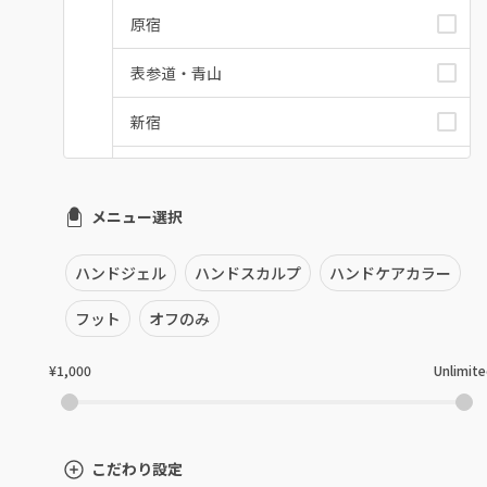
原宿
表参道・青山
新宿
池袋
メニュー選択
銀座・新橋・有楽町
恵比寿・代官山・中目黒
ハンドジェル
ハンドスカルプ
ハンドケアカラー
自由が丘・学芸大学
フット
オフのみ
六本木・麻布十番
¥1,000
Unlimit
三軒茶屋・用賀・二子玉川
下北沢・代々木上原
こだわり設定