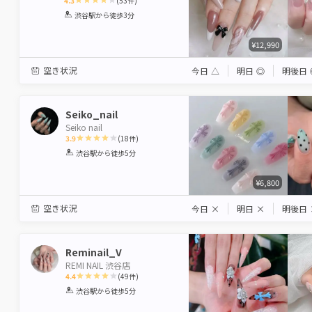
4.3
(
53
件)
1
2
3
4
5
渋谷駅
から徒歩3分
Star
Stars
Stars
Stars
Stars
¥12,990
空き状況
今日
△
明日
◎
明後日
Seiko_nail
Seiko nail
3.9
(
18
件)
1
2
3
4
5
渋谷駅
から徒歩5分
Star
Stars
Stars
Stars
Stars
¥6,800
空き状況
今日
×
明日
×
明後日
Reminail_V
REMI NAIL 渋谷店
4.4
(
49
件)
1
2
3
4
5
渋谷駅
から徒歩5分
Star
Stars
Stars
Stars
Stars