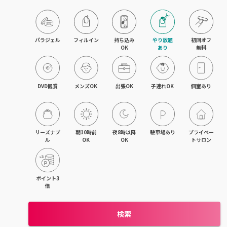
目黒・戸越・武蔵小山
北千住・町屋・亀有
パラジェル
フィルイン
持ち込み

やり放題

初回オフ

OK
あり
無料
錦糸町・小岩・青砥
吉祥寺・荻窪・三鷹
DVD観賞
メンズOK
出張OK
子連れOK
個室あり
立川・国立・国分寺
八王子・日野・昭島
リーズナブ
朝10時前
夜8時以降
駐車場あり
プライベー
ル
OK
OK
トサロン
中野・高円寺・阿佐ヶ谷
品川・大森・蒲田
ポイント3
倍
上野・日本橋・浅草
検索
日暮里・駒込・千駄木