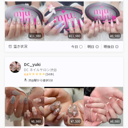
¥11,980
¥11,980
¥9,980
空き状況
今日
◯
明日
◎
明後日
◎
DC_yuki
DC ネイルサロン渋谷
4.8
(
54
件)
1
2
3
4
5
渋谷駅
から徒歩5分
Star
Stars
Stars
Stars
Stars
¥8,980
¥7,500
¥8,980