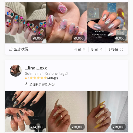
Star
Stars
Stars
Stars
Stars
¥8,000
¥9,900
¥8,000
空き状況
今日
×
明日
×
明後日
◯
_lina._xxx
Solmia nail《salonvillage》
4.9
(
486
件)
1
2
3
4
5
渋谷駅
から徒歩4分
Star
Stars
Stars
Stars
Stars
¥14,300
¥20,000
¥18,000