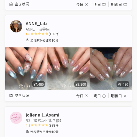
空き状況
今日
×
明日
◎
明後日
◎
ANNE_LiLi
ANNE 渋谷店
4.8
(
180
件)
1
2
3
4
5
渋谷駅
から徒歩10分
Star
Stars
Stars
Stars
Stars
¥7,480
¥9,900
¥7,480
空き状況
今日
×
明日
◯
明後日
×
jolienail_Asami
B3【道玄坂ビル７階】
4.8
(
998
件)
1
2
3
4
5
渋谷駅
から徒歩10分