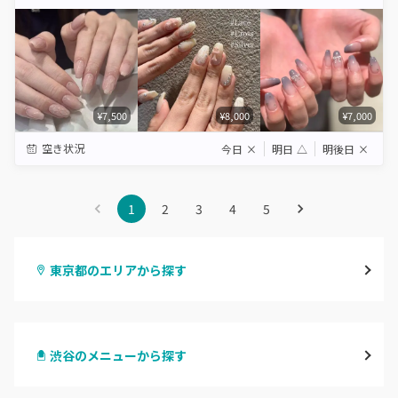
Star
Stars
Stars
Stars
Stars
¥7,500
¥8,000
¥7,000
空き状況
今日
×
明日
△
明後日
×
1
2
3
4
5
東京都のエリアから探す
渋谷
渋谷のメニューから探す
原宿
ハンドジェル