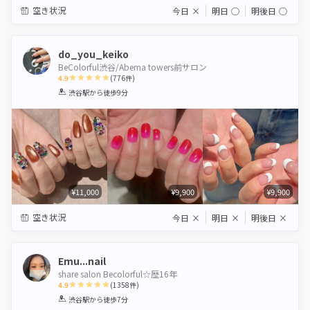
空き状況
今日
×
明日
◯
明後日
◯
do_you_keiko
BeColorful渋谷/Abema towers前サロン
4.9
(
776
件)
1
2
3
4
5
渋谷駅
から徒歩9分
Star
Stars
Stars
Stars
Stars
¥11,000
¥9,900
¥9,900
空き状況
今日
×
明日
×
明後日
×
Emu...nail
share salon Becolorful☆歴16年
4.9
(
1358
件)
1
2
3
4
5
渋谷駅
から徒歩7分