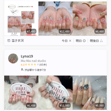
Star
Stars
Stars
Stars
Stars
¥7,480
¥12,480
¥8,480
空き状況
今日
×
明日
◎
明後日
△
Lyna19
Miu Miu nail studio
4.3
(
45
件)
1
2
3
4
5
渋谷駅
から徒歩7分
Star
Stars
Stars
Stars
Stars
¥6,498
¥11,980
¥9,980