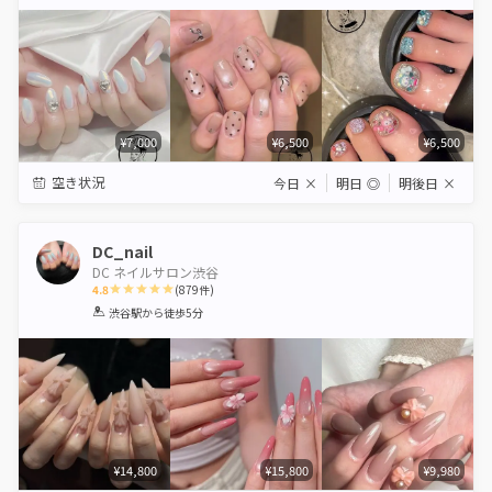
Star
Stars
Stars
Stars
Stars
¥7,000
¥6,500
¥6,500
空き状況
今日
×
明日
◎
明後日
×
DC_nail
DC ネイルサロン渋谷
4.8
(
879
件)
1
2
3
4
5
渋谷駅
から徒歩5分
Star
Stars
Stars
Stars
Stars
¥14,800
¥15,800
¥9,980