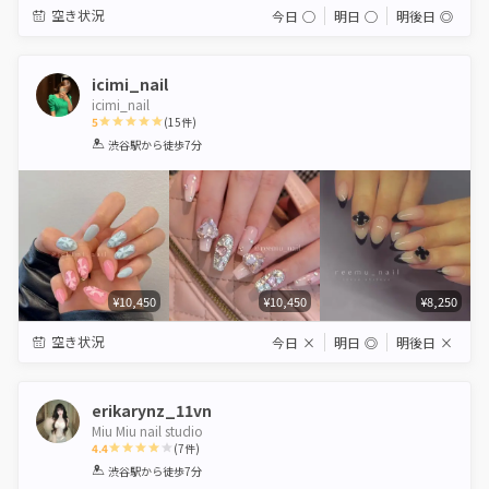
空き状況
今日
◯
明日
◯
明後日
◎
icimi_nail
icimi_nail
5
(
15
件)
1
2
3
4
5
渋谷駅
から徒歩7分
Star
Stars
Stars
Stars
Stars
¥10,450
¥10,450
¥8,250
空き状況
今日
×
明日
◎
明後日
×
erikarynz_11vn
Miu Miu nail studio
4.4
(
7
件)
1
2
3
4
5
渋谷駅
から徒歩7分