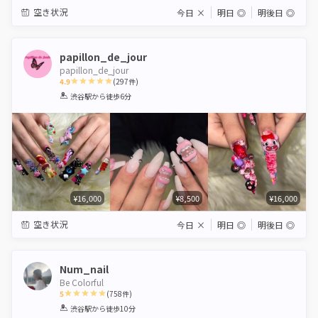
空き状況
今日
×
明日
◎
明後日
◎
papillon_de_jour
papillon_de_jour
4.9
(
297
件)
1
2
3
4
5
渋谷駅
から徒歩6分
Star
Stars
Stars
Stars
Stars
¥16,000
¥8,500
¥16,000
空き状況
今日
×
明日
◎
明後日
◎
Num_nail
Be Colorful
5
(
758
件)
1
2
3
4
5
渋谷駅
から徒歩10分