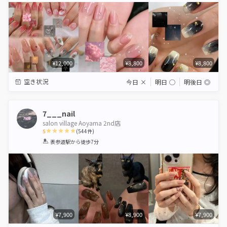
¥12,000
¥8,800
¥8,800
空き状況
今日
×
明日
◯
明後日
◎
7___nail
salon village Aoyama 2nd店
5
(
544
件)
1
2
3
4
5
表参道駅
から徒歩7分
Star
Stars
Stars
Stars
Stars
¥7,900
¥8,900
¥7,900