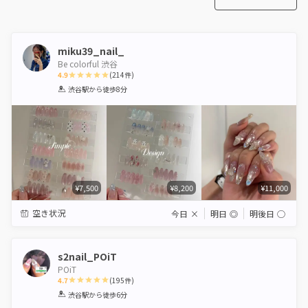
miku39_nail_
Be colorful 渋谷
4.9
(
214
件)
1
2
3
4
5
渋谷駅
から徒歩8分
Star
Stars
Stars
Stars
Stars
¥7,500
¥8,200
¥11,000
空き状況
今日
×
明日
◎
明後日
◯
s2nail_POiT
POiT
4.7
(
195
件)
1
2
3
4
5
渋谷駅
から徒歩6分
Star
Stars
Stars
Stars
Stars