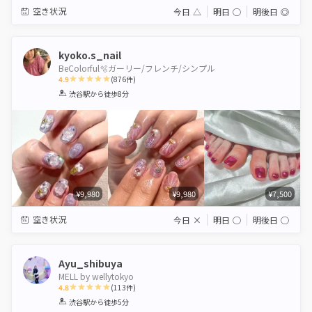
空き状況
今日
△
明日
◯
明後日
◎
kyoko.s_nail
BeColorful🫧ガーリー/フレンチ/シンプル
4.9
(
876
件)
1
2
3
4
5
渋谷駅
から徒歩8分
Star
Stars
Stars
Stars
Stars
¥9,980
¥9,980
¥7,500
空き状況
今日
×
明日
◯
明後日
◯
Ayu_shibuya
MELL by wellytokyo
4.8
(
113
件)
1
2
3
4
5
渋谷駅
から徒歩5分