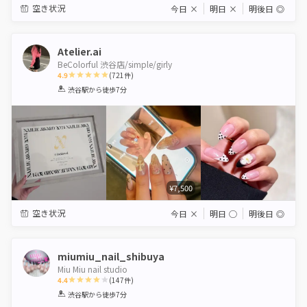
空き状況
今日
×
明日
×
明後日
◎
Atelier.ai
BeColorful 渋谷店/simple/girly
4.9
(
721
件)
1
2
3
4
5
渋谷駅
から徒歩7分
Star
Stars
Stars
Stars
Stars
¥7,500
空き状況
今日
×
明日
◯
明後日
◎
miumiu_nail_shibuya
Miu Miu nail studio
4.4
(
147
件)
1
2
3
4
5
渋谷駅
から徒歩7分
Star
Stars
Stars
Stars
Stars