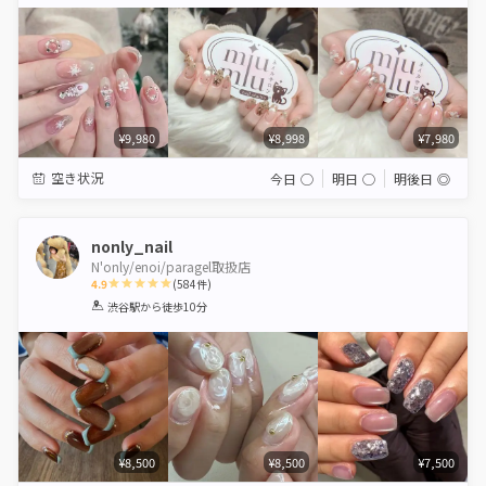
Star
Stars
Stars
Stars
Stars
¥9,980
¥8,998
¥7,980
空き状況
今日
◯
明日
◯
明後日
◎
nonly_nail
N'only/enoi/paragel取扱店
4.9
(
584
件)
1
2
3
4
5
渋谷駅
から徒歩10分
Star
Stars
Stars
Stars
Stars
¥8,500
¥8,500
¥7,500