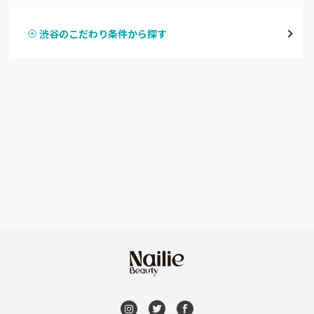
表参道・青山
渋谷のこだわり条件から探す
ハンドスカルプ
パラジェル
新宿
ハンドケアカラー
フィルイン
池袋
フット
持ち込み OK
銀座・新橋・有楽町
オフのみ
やり放題 あり
恵比寿・代官山・中目黒
初回オフ 無料
自由が丘・学芸大学
DVD観賞
六本木・麻布十番