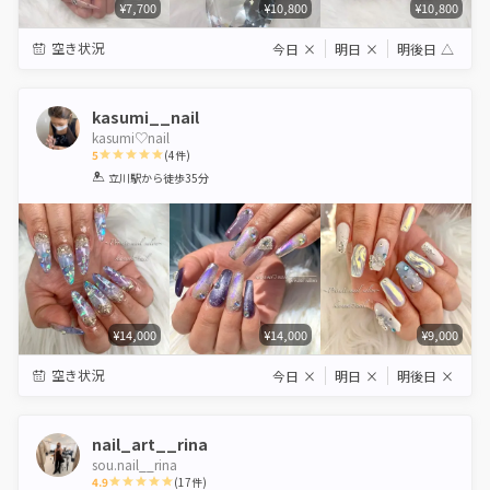
¥7,700
¥10,800
¥10,800
空き状況
今日
×
明日
×
明後日
△
kasumi__nail
kasumi♡nail
5
(
4
件)
1
2
3
4
5
立川駅
から徒歩35分
Star
Stars
Stars
Stars
Stars
¥14,000
¥14,000
¥9,000
空き状況
今日
×
明日
×
明後日
×
nail_art__rina
sou.nail__rina
4.9
(
17
件)