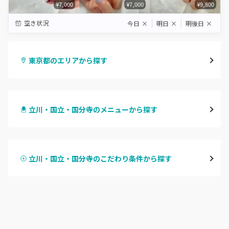
¥7,000
¥7,000
¥9,800
空き状況
今日
×
明日
×
明後日
×
東京都のエリアから探す
渋谷
立川・国立・国分寺のメニューから探す
原宿
ハンドジェル
表参道・青山
立川・国立・国分寺のこだわり条件から探す
ハンドスカルプ
パラジェル
新宿
ハンドケアカラー
フィルイン
池袋