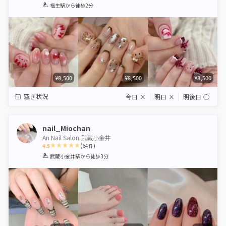
1
2
3
4
5
福生駅
から徒歩2分
Star
Stars
Stars
Stars
Stars
¥8,500
¥8,500
¥8,500
空き状況
今日
×
明日
×
明後日
◯
nail_Miochan
An Nail Salon 武蔵小金井
4.5
(
64
件)
1
2
3
4
5
武蔵小金井駅
から徒歩3分
Star
Stars
Stars
Stars
Stars