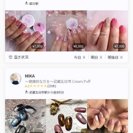
1
2
3
4
5
国立駅
Star
Stars
Stars
Stars
Stars
¥7,000
¥8,000
¥7,000
空き状況
今日
×
明日
×
明後日
×
MIKA
〜健康的な爪を〜武蔵五日市 Cream Puff
4.9
(
19
件)
1
2
3
4
5
武蔵五日市駅
から徒歩8分
Star
Stars
Stars
Stars
Stars