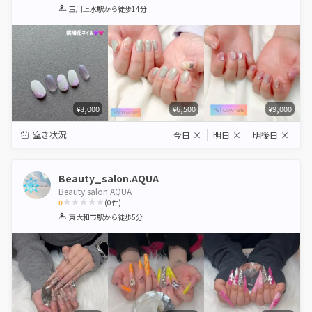
1
2
3
4
5
玉川上水駅
から徒歩14分
Star
Stars
Stars
Stars
Stars
¥8,000
¥6,500
¥9,000
空き状況
今日
×
明日
×
明後日
×
Beauty_salon.AQUA
Beauty salon AQUA
0
(
0
件)
1
2
3
4
5
東大和市駅
から徒歩5分
Star
Stars
Stars
Stars
Stars