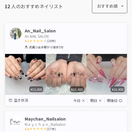
12
人のおすすめ
ネイリスト
おすすめ順
An_Nail_Salon
An NAIL SALON
4.1
(
26
件)
1
2
3
4
5
武蔵小金井駅
から徒歩3分
Star
Stars
Stars
Stars
Stars
¥13,000
¥10,400
¥10,400
空き状況
今日
×
明日
×
明後日
◎
Maychan_Nailsalon
Mａｙｃｈａｎ_Nailsalon
4.6
(
57
件)