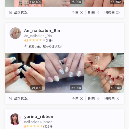
¥12,800
¥5,900
¥5,700
空き状況
今日
×
明日
×
明後日
◎
An_nailsalon_Rin
An_nailsalon_Rin
4.3
(
7
件)
1
2
3
4
5
武蔵小金井駅
から徒歩3分
Star
Stars
Stars
Stars
Stars
¥9,000
¥9,000
¥9,000
空き状況
今日
×
明日
×
明後日
×
yurina_ribbon
nail salon Ribbon
5
(
318
件)