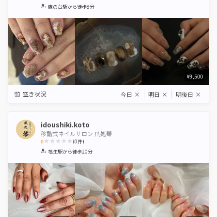
1
2
3
4
5
鷹の台駅
から徒歩8分
Star
Stars
Stars
Stars
Stars
¥9,500
空き状況
今日
×
明日
×
明後日
×
idoushiki.koto
移動式ネイルサロン 爪処琴
0
(
0
件)
1
2
3
4
5
福生駅
から徒歩20分
Star
Stars
Stars
Stars
Stars