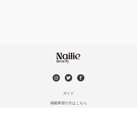
フット
持ち込み OK
銀座・新橋・有楽町
オフのみ
やり放題 あり
恵比寿・代官山・中目黒
初回オフ 無料
自由が丘・学芸大学
DVD観賞
六本木・麻布十番
メンズOK
ガイド
三軒茶屋・用賀・二子玉川
掲載希望の方はこちら
出張OK
利用規約
下北沢・代々木上原
お問い合わせ
子連れOK
特定商取引法に基づく表記
目黒・戸越・武蔵小山