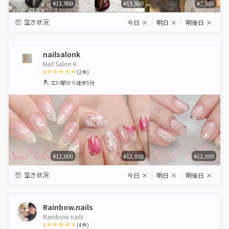
¥13,900
¥13,900
¥7,800
空き状況
今日
×
明日
×
明後日
×
nailsalonk
Nail Salon K
5
(
2
件)
1
2
3
4
5
立川駅
から徒歩5分
Star
Stars
Stars
Stars
Stars
¥12,000
¥12,000
¥12,000
空き状況
今日
×
明日
×
明後日
×
Rainbow.nails
Rainbow nails
5
(
4
件)