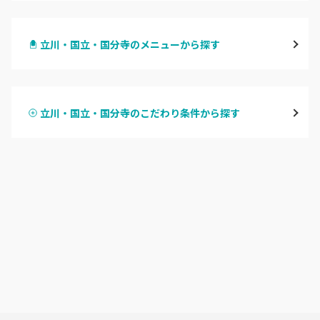
渋谷
立川・国立・国分寺のメニューから探す
原宿
ハンドジェル
表参道・青山
立川・国立・国分寺のこだわり条件から探す
ハンドスカルプ
パラジェル
新宿
ハンドケアカラー
フィルイン
池袋
フット
持ち込み OK
銀座・新橋・有楽町
オフのみ
やり放題 あり
恵比寿・代官山・中目黒