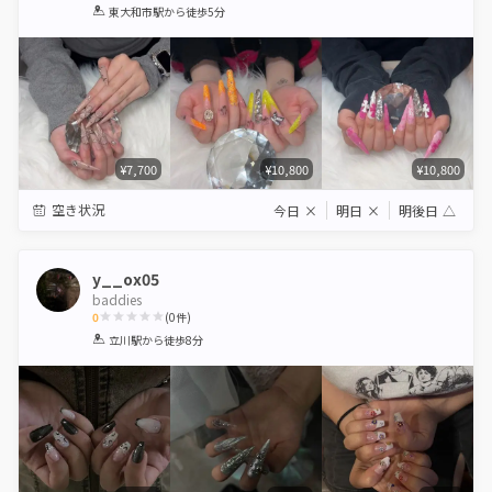
1
2
3
4
5
東大和市駅
から徒歩5分
Star
Stars
Stars
Stars
Stars
¥7,700
¥10,800
¥10,800
空き状況
今日
×
明日
×
明後日
△
y__ox05
baddies
0
(
0
件)
1
2
3
4
5
立川駅
から徒歩8分
Star
Stars
Stars
Stars
Stars