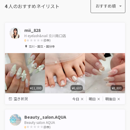
4
人のおすすめ
ネイリスト
おすすめ順
mii_828
H eyelash&nail 立川南口店
0
(
0
件)
1
2
3
4
5
立川・国立・国分寺
Star
Stars
Stars
Stars
Stars
¥11,000
¥6,600
¥8,800
空き状況
今日
×
明日
×
明後日
×
Beauty_salon.AQUA
Beauty salon AQUA
0
(
0
件)