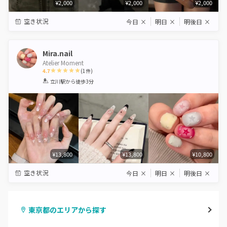
¥2,000
¥2,000
¥2,000
空き状況
今日
×
明日
×
明後日
×
Mira.nail
Atelier Moment
4.7
(
1
件)
1
2
3
4
5
立川駅
から徒歩3分
Star
Stars
Stars
Stars
Stars
¥13,800
¥13,800
¥10,800
空き状況
今日
×
明日
×
明後日
×
東京都のエリアから探す