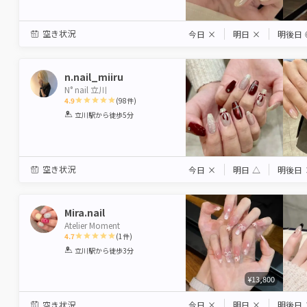
空き状況
今日
×
明日
×
明後日
n.nail_miiru
N° nail 立川
4.9
(
98
件)
1
2
3
4
5
立川駅
から徒歩5分
Star
Stars
Stars
Stars
Stars
空き状況
今日
×
明日
△
明後日
Mira.nail
Atelier Moment
4.7
(
1
件)
1
2
3
4
5
立川駅
から徒歩3分
Star
Stars
Stars
Stars
Stars
¥13,800
空き状況
今日
×
明日
×
明後日