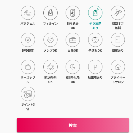
目黒・戸越・武蔵小山
北千住・町屋・亀有
パラジェル
フィルイン
持ち込み

やり放題

初回オフ

OK
あり
無料
錦糸町・小岩・青砥
吉祥寺・荻窪・三鷹
DVD観賞
メンズOK
出張OK
子連れOK
個室あり
立川・国立・国分寺
八王子・日野・昭島
リーズナブ
朝10時前
夜8時以降
駐車場あり
プライベー
ル
OK
OK
トサロン
中野・高円寺・阿佐ヶ谷
品川・大森・蒲田
ポイント3
倍
上野・日本橋・浅草
検索
日暮里・駒込・千駄木