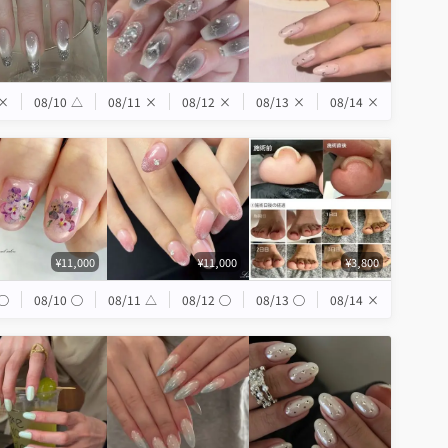
×
08/10
△
08/11
×
08/12
×
08/13
×
08/14
×
¥11,000
¥11,000
¥3,800
◯
08/10
◯
08/11
△
08/12
◯
08/13
◯
08/14
×