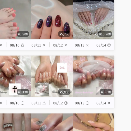
¥5,900
¥5,700
¥10,700
×
08/10
◎
08/11
×
08/12
×
08/13
×
08/14
◎
¥6,130
¥5,830
¥5,830
×
08/10
◯
08/11
△
08/12
◎
08/13
◯
08/14
×