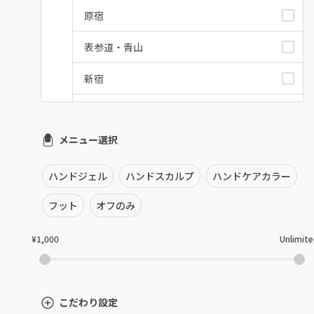
原宿
表参道・青山
新宿
池袋
メニュー選択
銀座・新橋・有楽町
恵比寿・代官山・中目黒
ハンドジェル
ハンドスカルプ
ハンドケアカラー
自由が丘・学芸大学
フット
オフのみ
六本木・麻布十番
¥1,000
Unlimit
三軒茶屋・用賀・二子玉川
下北沢・代々木上原
こだわり設定