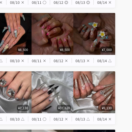
×
08/10
×
08/11
◯
08/12
◎
08/13
◎
08/14
×
¥8,500
¥8,500
¥7,000
△
08/10
×
08/11
×
08/12
×
08/13
×
08/14
△
¥7,130
¥10,630
¥9,130
△
08/10
△
08/11
◯
08/12
×
08/13
△
08/14
×