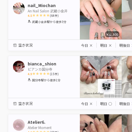
nail_Miochan
An Nail Salon 武蔵小金井
4.5
(
64
件)
1
2
3
4
5
武蔵小金井駅
から徒歩3分
Star
Stars
Stars
Stars
Stars
¥12,800
空き状況
今日
×
明日
×
明後日
bianca_shion
ビアンカ国分寺
4.9
(
15
件)
1
2
3
4
5
国分寺駅
から徒歩1分
Star
Stars
Stars
Stars
Stars
空き状況
今日
×
明日
◯
明後日
Atelier6.
Atelier Moment