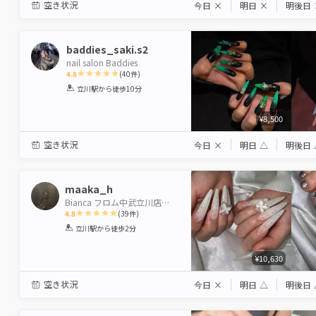
空き状況
今日
×
明日
×
明後日
baddies_saki.s2
nail salon Baddies
4.8
(
40
件)
1
2
3
4
5
立川駅
から徒歩10分
Star
Stars
Stars
Stars
Stars
¥8,500
空き状況
今日
×
明日
△
明後日
maaka_h
Bianca フロム中武立川店【ビアンカ】
4.8
(
39
件)
1
2
3
4
5
立川駅
から徒歩2分
Star
Stars
Stars
Stars
Stars
¥10,630
空き状況
今日
×
明日
△
明後日