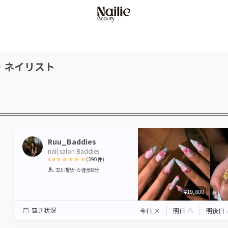
・ネイリスト
Ruu_Baddies
nail salon Baddies
4.9
(
390
件)
1
2
3
4
5
立川駅
から徒歩8分
Star
Stars
Stars
Stars
Stars
¥19,800
空き状況
今日
×
明日
△
明後日