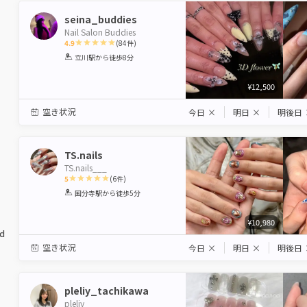
seina_buddies
Nail Salon Buddies
4.9
(
84
件)
1
2
3
4
5
立川駅
から徒歩8分
Star
Stars
Stars
Stars
Stars
¥12,500
空き状況
今日
×
明日
×
明後日
TS.nails
TS.nails___
5
(
6
件)
1
2
3
4
5
国分寺駅
から徒歩5分
Star
Stars
Stars
Stars
Stars
¥10,980
ed
空き状況
今日
×
明日
×
明後日
pleliy_tachikawa
pleliy