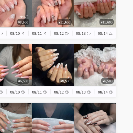
¥8,600
¥11,600
¥11,600
◯
08/10
×
08/11
×
08/12
◎
08/13
◯
08/14
△
¥6,500
¥8,500
¥6,500
◎
08/10
◎
08/11
◎
08/12
◎
08/13
◎
08/14
◎