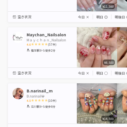
¥11,500
空き状況
今日
×
明日
◎
明後日
Maychan_Nailsalon
Mａｙｃｈａｎ_Nailsalon
4.6
(
57
件)
1
2
3
4
5
福生駅
から徒歩2分
Star
Stars
Stars
Stars
Stars
¥8,500
空き状況
今日
×
明日
◯
明後日
B.narinail_m
B.narinail💎
4.5
(
10
件)
1
2
3
4
5
立川駅
から徒歩6分
Star
Stars
Stars
Stars
Stars
¥14,500