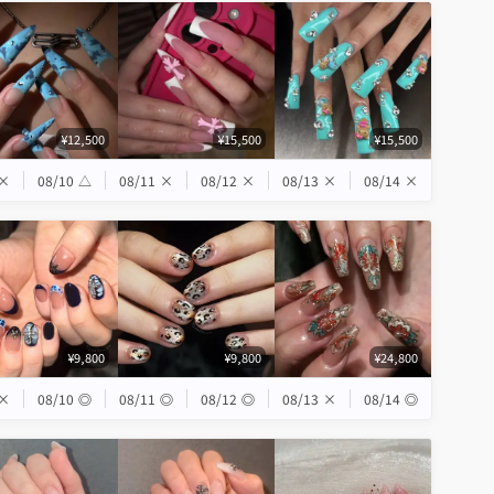
¥12,500
¥15,500
¥15,500
×
08/10
△
08/11
×
08/12
×
08/13
×
08/14
×
¥9,800
¥9,800
¥24,800
×
08/10
◎
08/11
◎
08/12
◎
08/13
×
08/14
◎