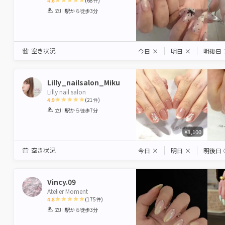
4.6
(
68
件)
1
2
3
4
5
立川駅
から徒歩3分
Star
Stars
Stars
Stars
Stars
空き状況
今日
×
明日
×
明後日
Lilly_nailsalon_Miku
Lilly nail salon
4.9
(
21
件)
1
2
3
4
5
立川駅
から徒歩7分
Star
Stars
Stars
Stars
Stars
¥8,100
空き状況
今日
×
明日
×
明後日
Vincy.09
Atelier Moment
4.8
(
175
件)
1
2
3
4
5
立川駅
から徒歩3分
Star
Stars
Stars
Stars
Stars