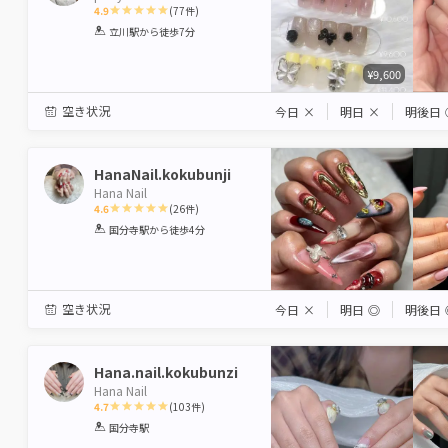
4.9
(
77
件)
1
2
3
4
5
立川駅
から徒歩7分
Star
Stars
Stars
Stars
Stars
¥9,600
空き状況
今日
×
明日
×
明後日
HanaNail.kokubunji
Hana Nail
4.6
(
26
件)
1
2
3
4
5
国分寺駅
から徒歩4分
Star
Stars
Stars
Stars
Stars
空き状況
今日
×
明日
◎
明後日
Hana.nail.kokubunzi
Hana Nail
4.7
(
103
件)
1
2
3
4
5
国分寺駅
Star
Stars
Stars
Stars
Stars