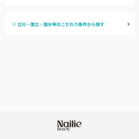
ハンドジェル
表参道・青山
立川・国立・国分寺のこだわり条件から探す
ハンドスカルプ
パラジェル
新宿
ハンドケアカラー
フィルイン
池袋
フット
持ち込み OK
銀座・新橋・有楽町
オフのみ
やり放題 あり
恵比寿・代官山・中目黒
初回オフ 無料
自由が丘・学芸大学