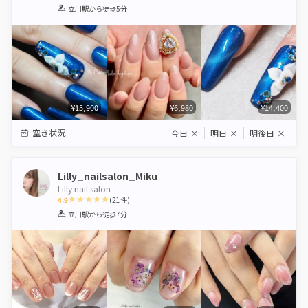
1
2
3
4
5
立川駅
から徒歩5分
Star
Stars
Stars
Stars
Stars
¥15,900
¥6,980
¥14,400
空き状況
今日
×
明日
×
明後日
×
Lilly_nailsalon_Miku
Lilly nail salon
4.9
(
21
件)
1
2
3
4
5
立川駅
から徒歩7分
Star
Stars
Stars
Stars
Stars