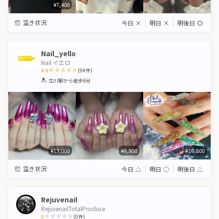
¥7,400
空き状況
今日
×
明日
×
明後日
◎
Nail_yello
Nail イエロ
4.8
(
94
件)
1
2
3
4
5
立川駅
から徒歩6分
Star
Stars
Stars
Stars
Stars
¥13,000
¥9,900
¥16,500
空き状況
今日
△
明日
◯
明後日
△
Rejuvenail
RejuvenailTotalProduce
0
(
0
件)