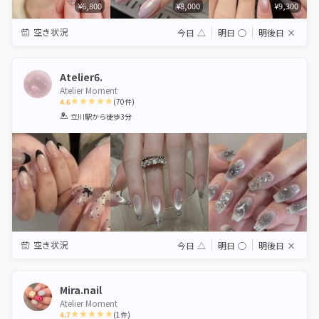
¥6,800
¥8,000
¥9,300
空き状況
今日
△
明日
◯
明後日
×
Atelier6.
Atelier Moment
4.6
(
70
件)
1
2
3
4
5
立川駅
から徒歩3分
Star
Stars
Stars
Stars
Stars
空き状況
今日
△
明日
◯
明後日
×
Mira.nail
Atelier Moment
4.7
(
1
件)