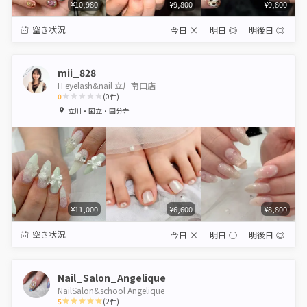
¥10,980
¥9,800
¥9,800
空き状況
今日
×
明日
◎
明後日
◎
mii_828
H eyelash&nail 立川南口店
0
(
0
件)
1
2
3
4
5
立川・国立・国分寺
Star
Stars
Stars
Stars
Stars
¥11,000
¥6,600
¥8,800
空き状況
今日
×
明日
◯
明後日
◎
Nail_Salon_Angelique
NailSalon&school Angelique
5
(
2
件)