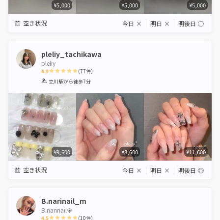
¥5,000
¥5,000
¥5,000
空き状況
今日
×
明日
×
明後日
◯
pleliy_tachikawa
pleliy
4.9
(
77
件)
1
2
3
4
5
立川駅
から徒歩7分
Star
Stars
Stars
Stars
Stars
¥9,600
¥8,600
¥11,600
空き状況
今日
×
明日
×
明後日
◎
B.narinail_m
B.narinail💎
4.5
(
10
件)