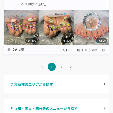
1
2
3
4
5
立川駅
から徒歩6分
Star
Stars
Stars
Stars
Stars
¥14,500
¥8,500
¥7,500
空き状況
今日
×
明日
×
明後日
◎
1
2
東京都のエリアから探す
渋谷
立川・国立・国分寺のメニューから探す
原宿