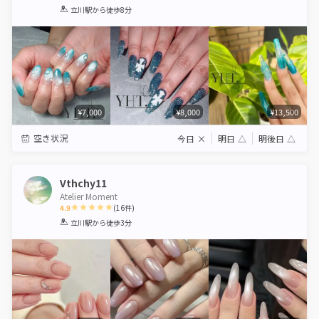
1
2
3
4
5
立川駅
から徒歩8分
Star
Stars
Stars
Stars
Stars
¥7,000
¥8,000
¥13,500
空き状況
今日
×
明日
△
明後日
△
Vthchy11
Atelier Moment
4.9
(
16
件)
1
2
3
4
5
立川駅
から徒歩3分
Star
Stars
Stars
Stars
Stars