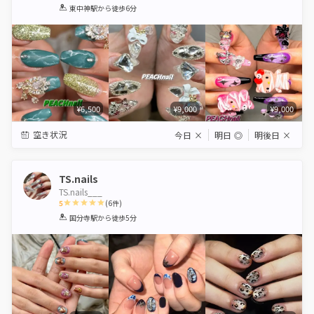
1
2
3
4
5
東中神駅
から徒歩6分
Star
Stars
Stars
Stars
Stars
¥6,500
¥9,000
¥9,000
空き状況
今日
×
明日
◎
明後日
×
TS.nails
TS.nails___
5
(
6
件)
1
2
3
4
5
国分寺駅
から徒歩5分
Star
Stars
Stars
Stars
Stars