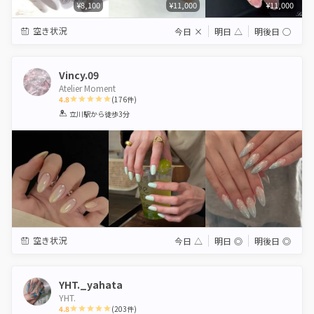
¥8,100
¥11,000
¥11,000
空き状況
今日
×
明日
△
明後日
◯
Vincy.09
Atelier Moment
4.8
(
176
件)
1
2
3
4
5
立川駅
から徒歩3分
Star
Stars
Stars
Stars
Stars
空き状況
今日
△
明日
◎
明後日
◎
YHT._yahata
YHT.
4.8
(
203
件)