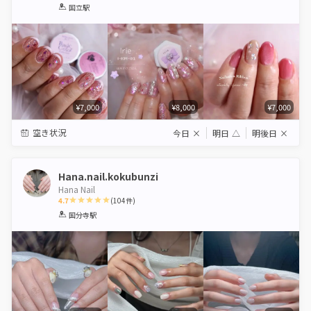
1
2
3
4
5
国立駅
Star
Stars
Stars
Stars
Stars
¥7,000
¥8,000
¥7,000
空き状況
今日
×
明日
△
明後日
×
Hana.nail.kokubunzi
Hana Nail
4.7
(
104
件)
1
2
3
4
5
国分寺駅
Star
Stars
Stars
Stars
Stars