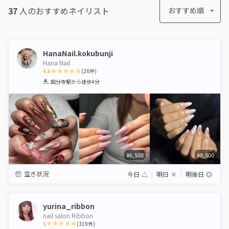
37
人のおすすめ
ネイリスト
おすすめ順
HanaNail.kokubunji
Hana Nail
4.6
(
26
件)
1
2
3
4
5
国分寺駅
から徒歩4分
Star
Stars
Stars
Stars
Stars
¥6,500
¥8,500
空き状況
今日
△
明日
×
明後日
◎
yurina_ribbon
nail salon Ribbon
5
(
319
件)