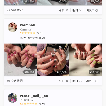
¥11,500
¥6,500
¥4,500
空き状況
今日
×
明日
×
明後日
◎
karmnail
Karm nail
5
(
72
件)
1
2
3
4
5
立川駅
から徒歩15分
Star
Stars
Stars
Stars
Stars
¥10,500
¥10,500
¥10,500
空き状況
今日
×
明日
△
明後日
◯
PEACH_nail__oo
PEACH nail
4.9
(
76
件)