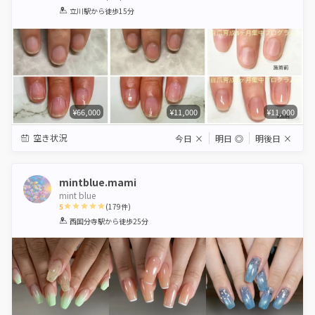
1
2
3
4
5
立川駅
から徒歩15分
Star
Stars
Stars
Stars
Stars
¥66,000
¥11,000
¥11,000
空き状況
今日
×
明日
◎
明後日
×
mintblue.mami
mint blue
5
(
179
件)
1
2
3
4
5
西国分寺駅
から徒歩25分
Star
Stars
Stars
Stars
Stars