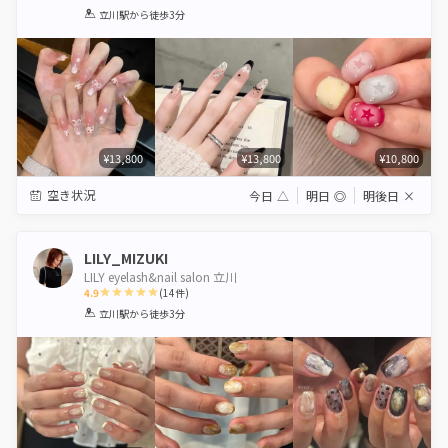
1
2
3
4
5
立川駅
から徒歩3分
Star
Stars
Stars
Stars
Stars
¥13,800
¥13,800
¥10,800
空き状況
今日
△
明日
◎
明後日
×
LILY_MIZUKI
LILY eyelash&nail salon 立川
4.9
(
14
件)
1
2
3
4
5
立川駅
から徒歩3分
Star
Stars
Stars
Stars
Stars