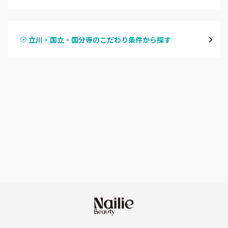
ハンドジェル
表参道・青山
立川・国立・国分寺のこだわり条件から探す
ハンドスカルプ
パラジェル
新宿
ハンドケアカラー
フィルイン
池袋
フット
持ち込み OK
銀座・新橋・有楽町
オフのみ
やり放題 あり
恵比寿・代官山・中目黒
初回オフ 無料
自由が丘・学芸大学