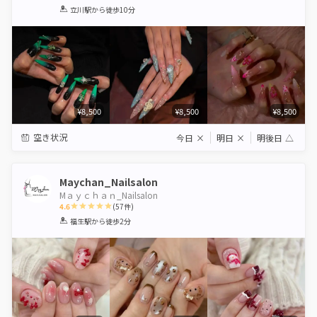
1
2
3
4
5
立川駅
から徒歩10分
Star
Stars
Stars
Stars
Stars
¥8,500
¥8,500
¥8,500
空き状況
今日
×
明日
×
明後日
△
Maychan_Nailsalon
Mａｙｃｈａｎ_Nailsalon
4.6
(
57
件)
1
2
3
4
5
福生駅
から徒歩2分
Star
Stars
Stars
Stars
Stars