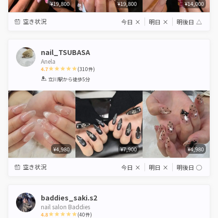
¥19,800
¥19,800
¥14,000
空き状況
今日
×
明日
×
明後日
△
nail_TSUBASA
Anela
4.7
(
310
件)
1
2
3
4
5
立川駅
から徒歩5分
Star
Stars
Stars
Stars
Stars
¥4,980
¥7,900
¥4,980
空き状況
今日
×
明日
×
明後日
◯
baddies_saki.s2
nail salon Baddies
4.8
(
40
件)