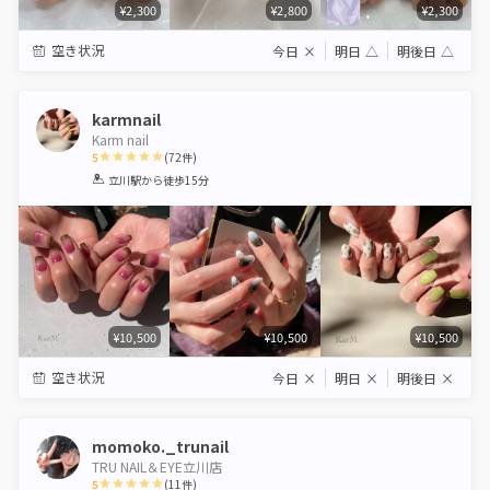
¥2,300
¥2,800
¥2,300
空き状況
今日
×
明日
△
明後日
△
karmnail
Karm nail
5
(
72
件)
1
2
3
4
5
立川駅
から徒歩15分
Star
Stars
Stars
Stars
Stars
¥10,500
¥10,500
¥10,500
空き状況
今日
×
明日
×
明後日
×
momoko._trunail
TRU NAIL＆EYE立川店
5
(
11
件)