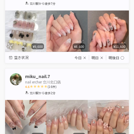
1
2
3
4
5
立川駅
から徒歩7分
Star
Stars
Stars
Stars
Stars
¥9,600
¥8,600
¥11,600
空き状況
今日
×
明日
×
明後日
◯
miku_nail.7
nail ercher 立川北口店
4.6
(
16
件)
1
2
3
4
5
立川駅
から徒歩2分
Star
Stars
Stars
Stars
Stars