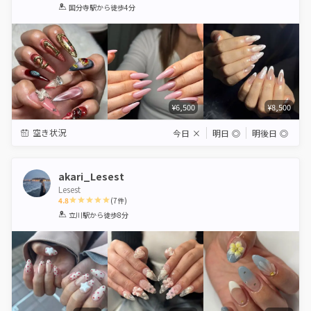
1
2
3
4
5
国分寺駅
から徒歩4分
Star
Stars
Stars
Stars
Stars
¥6,500
¥8,500
空き状況
今日
×
明日
◎
明後日
◎
akari_Lesest
Lesest
4.8
(
7
件)
1
2
3
4
5
立川駅
から徒歩8分
Star
Stars
Stars
Stars
Stars