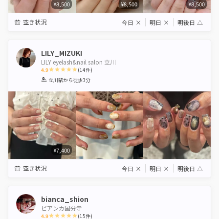
¥8,500
¥8,500
¥8,500
空き状況
今日
×
明日
×
明後日
△
LILY_MIZUKI
LILY eyelash&nail salon 立川
4.9
(
14
件)
1
2
3
4
5
立川駅
から徒歩3分
Star
Stars
Stars
Stars
Stars
¥7,400
空き状況
今日
×
明日
×
明後日
△
bianca_shion
ビアンカ国分寺
4.9
(
15
件)