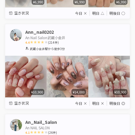
¥6,990
¥6,990
¥6,990
空き状況
今日
×
明日
△
明後日
◯
Ann_nail0202
An Nail Salon武蔵小金井
4.4
(
214
件)
1
2
3
4
5
武蔵小金井駅
から徒歩3分
Star
Stars
Stars
Stars
Stars
¥10,900
¥14,000
¥10,900
空き状況
今日
×
明日
×
明後日
◎
An_Nail_Salon
An NAIL SALON
4.1
(
26
件)