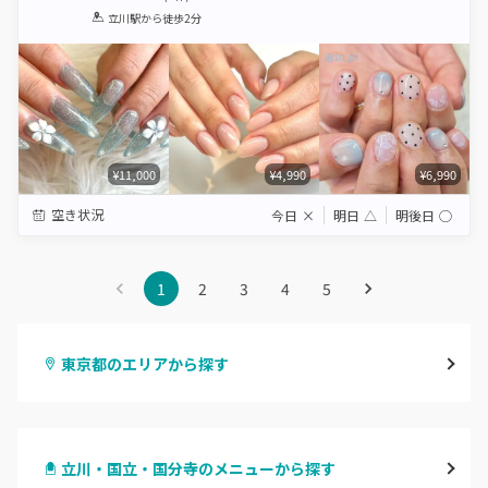
1
2
3
4
5
立川駅
から徒歩2分
Star
Stars
Stars
Stars
Stars
¥11,000
¥4,990
¥6,990
空き状況
今日
×
明日
△
明後日
◯
1
2
3
4
5
東京都のエリアから探す
渋谷
立川・国立・国分寺のメニューから探す
原宿