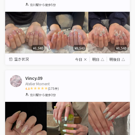
1
2
3
4
5
立川駅
から徒歩5分
Star
Stars
Stars
Stars
Stars
¥8,540
¥8,540
¥8,540
空き状況
今日
×
明日
△
明後日
△
Vincy.09
Atelier Moment
4.8
(
175
件)
1
2
3
4
5
立川駅
から徒歩3分
Star
Stars
Stars
Stars
Stars