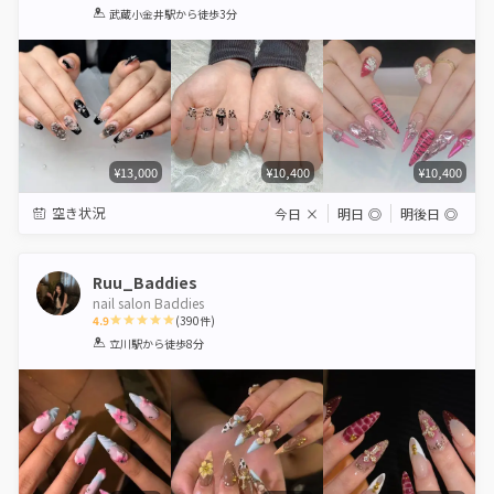
1
2
3
4
5
武蔵小金井駅
から徒歩3分
Star
Stars
Stars
Stars
Stars
¥13,000
¥10,400
¥10,400
空き状況
今日
×
明日
◎
明後日
◎
Ruu_Baddies
nail salon Baddies
4.9
(
390
件)
1
2
3
4
5
立川駅
から徒歩8分
Star
Stars
Stars
Stars
Stars