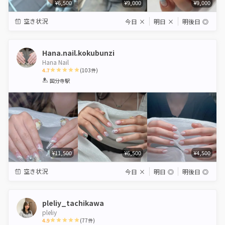
¥6,500
¥9,000
¥9,000
空き状況
今日
×
明日
×
明後日
◎
Hana.nail.kokubunzi
Hana Nail
4.7
(
103
件)
1
2
3
4
5
国分寺駅
Star
Stars
Stars
Stars
Stars
¥11,500
¥6,500
¥4,500
空き状況
今日
×
明日
◎
明後日
◎
pleliy_tachikawa
pleliy
4.9
(
77
件)