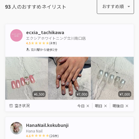
93
人のおすすめ
ネイリスト
おすすめ順
ecxia_tachikawa
エクシアホワイトニング立川南口店
4.5
(
4
件)
1
2
3
4
5
立川駅
から徒歩1分
Star
Stars
Stars
Stars
Stars
¥6,500
¥7,000
¥7,000
空き状況
今日
×
明日
×
明後日
×
HanaNail.kokubunji
Hana Nail
4.6
(
26
件)