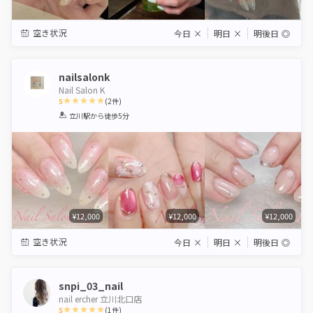
空き状況
今日
×
明日
×
明後日
◎
nailsalonk
Nail Salon K
5
(
2
件)
1
2
3
4
5
立川駅
から徒歩5分
Star
Stars
Stars
Stars
Stars
¥12,000
¥12,000
¥12,000
空き状況
今日
×
明日
×
明後日
◎
snpi_03_nail
nail ercher 立川北口店
5
(
1
件)