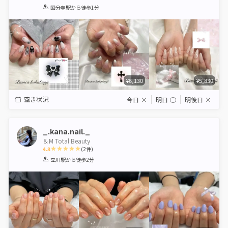
1
2
3
4
5
国分寺駅
から徒歩1分
Star
Stars
Stars
Stars
Stars
¥6,130
¥5,830
空き状況
今日
×
明日
◯
明後日
×
_.kana.nail._
＆M Total Beauty
4.8
(
2
件)
1
2
3
4
5
立川駅
から徒歩2分
Star
Stars
Stars
Stars
Stars