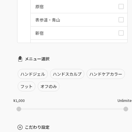
原宿
表参道・青山
新宿
池袋
メニュー選択
銀座・新橋・有楽町
恵比寿・代官山・中目黒
ハンドジェル
ハンドスカルプ
ハンドケアカラー
自由が丘・学芸大学
フット
オフのみ
六本木・麻布十番
¥1,000
Unlimit
三軒茶屋・用賀・二子玉川
下北沢・代々木上原
こだわり設定