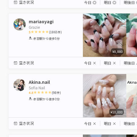
空き状況
今日
◎
明日
◎
明後日
mariaoyagi
Grazie
5
(
1865
件)
1
2
3
4
5
赤羽駅
から徒歩5分
Star
Stars
Stars
Stars
Stars
¥8,880
空き状況
今日
×
明日
×
明後日
Akina.nail
Sofia Nail
4.8
(
98
件)
1
2
3
4
5
赤羽駅
から徒歩3分
Star
Stars
Stars
Stars
Stars
¥10,000
空き状況
今日
×
明日
×
明後日