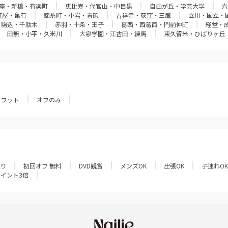
座・新橋・有楽町
恵比寿・代官山・中目黒
自由が丘・学芸大学
六
町屋・亀有
錦糸町・小岩・青砥
吉祥寺・荻窪・三鷹
立川・国立・
・駒込・千駄木
赤羽・十条・王子
葛西・西葛西・門前仲町
経堂・
田無・小平・久米川
大泉学園・江古田・練馬
東久留米・ひばりヶ丘
フット
オフのみ
あり
初回オフ 無料
DVD観賞
メンズOK
出張OK
子連れOK
ポイント3倍