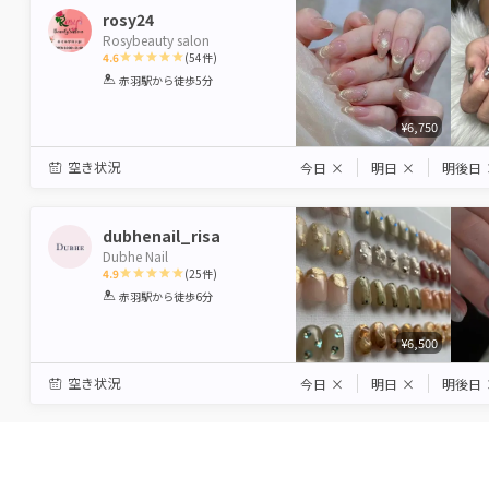
rosy24
Rosybeauty salon
4.6
(
54
件)
1
2
3
4
5
赤羽駅
から徒歩5分
Star
Stars
Stars
Stars
Stars
¥6,750
空き状況
今日
×
明日
×
明後日
dubhenail_risa
Dubhe Nail
4.9
(
25
件)
1
2
3
4
5
赤羽駅
から徒歩6分
Star
Stars
Stars
Stars
Stars
¥6,500
空き状況
今日
×
明日
×
明後日