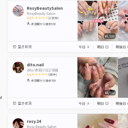
RosyBeautySalon
RosyBeauty Salon
4.6
(
138
件)
1
2
3
4
5
赤羽駅
から徒歩5分
Star
Stars
Stars
Stars
Stars
¥5,500
空き状況
今日
×
明日
◎
明後日
dito.nail
dito/赤羽/川口/池袋
4.8
(
68
件)
1
2
3
4
5
赤羽駅
から徒歩3分
Star
Stars
Stars
Stars
Stars
¥4,500
ed
空き状況
今日
×
明日
◎
明後日
rosy.24
Rosy Beauty Salon