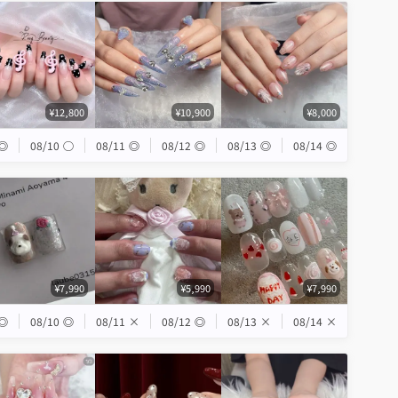
¥12,800
¥10,900
¥8,000
◎
08/10
◯
08/11
◎
08/12
◎
08/13
◎
08/14
◎
¥7,990
¥5,990
¥7,990
◎
08/10
◎
08/11
×
08/12
◎
08/13
×
08/14
×