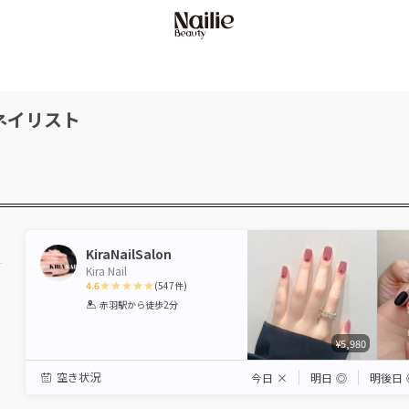
ネイリスト
KiraNailSalon
Kira Nail
4.6
(
547
件)
1
2
3
4
5
赤羽駅
から徒歩2分
Star
Stars
Stars
Stars
Stars
¥5,980
空き状況
今日
×
明日
◎
明後日