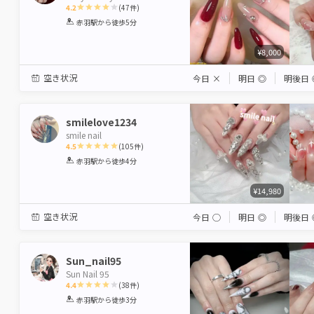
4.2
(
47
件)
1
2
3
4
5
赤羽駅
から徒歩5分
Star
Stars
Stars
Stars
Stars
¥8,000
空き状況
今日
×
明日
◎
明後日
smilelove1234
smile nail
4.5
(
105
件)
1
2
3
4
5
赤羽駅
から徒歩4分
Star
Stars
Stars
Stars
Stars
¥14,980
空き状況
今日
◯
明日
◎
明後日
Sun_nail95
Sun Nail 95
4.4
(
38
件)
1
2
3
4
5
赤羽駅
から徒歩3分
Star
Stars
Stars
Stars
Stars