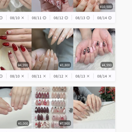
¥10,500
◎
08/10
×
08/11
◎
08/12
◎
08/13
◎
08/14
◎
¥4,990
¥3,800
¥4,990
◎
08/10
×
08/11
×
08/12
×
08/13
×
08/14
×
¥3,000
¥7,900