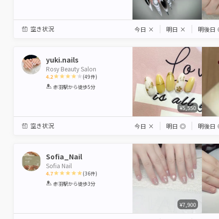
空き状況
今日
×
明日
×
明後日
yuki.nails
Rosy Beauty Salon
4.2
(
49
件)
1
2
3
4
5
赤羽駅
から徒歩5分
Star
Stars
Stars
Stars
Stars
¥5,550
空き状況
今日
×
明日
◎
明後日
Sofia_Nail
Sofia Nail
4.7
(
36
件)
1
2
3
4
5
赤羽駅
から徒歩3分
Star
Stars
Stars
Stars
Stars
¥7,900