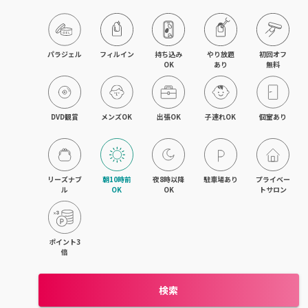
目黒・戸越・武蔵小山
北千住・町屋・亀有
パラジェル
フィルイン
持ち込み

やり放題

初回オフ

OK
あり
無料
錦糸町・小岩・青砥
吉祥寺・荻窪・三鷹
DVD観賞
メンズOK
出張OK
子連れOK
個室あり
立川・国立・国分寺
八王子・日野・昭島
リーズナブ
朝10時前
夜8時以降
駐車場あり
プライベー
ル
OK
OK
トサロン
中野・高円寺・阿佐ヶ谷
品川・大森・蒲田
ポイント3
倍
上野・日本橋・浅草
検索
日暮里・駒込・千駄木