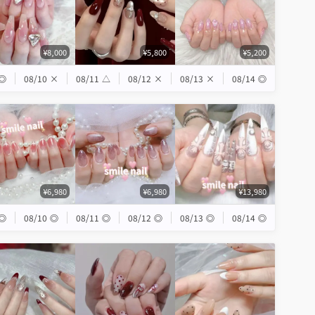
¥8,000
¥5,800
¥5,200
◎
08/10
×
08/11
△
08/12
×
08/13
×
08/14
◎
¥6,980
¥6,980
¥13,980
◎
08/10
◎
08/11
◎
08/12
◎
08/13
◎
08/14
◎