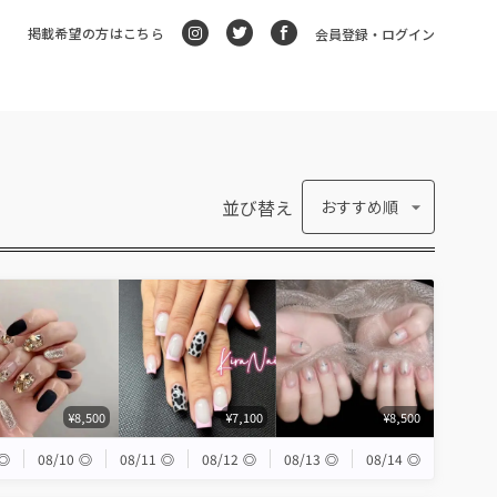
掲載希望の方はこちら
会員登録・ログイン
並び替え
おすすめ順
¥8,500
¥7,100
¥8,500
◎
08/10
◎
08/11
◎
08/12
◎
08/13
◎
08/14
◎