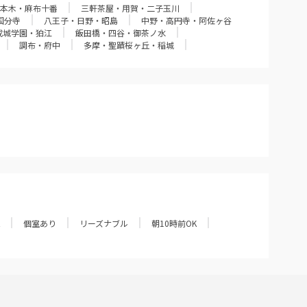
本木・麻布十番
三軒茶屋・用賀・二子玉川
国分寺
八王子・日野・昭島
中野・高円寺・阿佐ヶ谷
成城学園・狛江
飯田橋・四谷・御茶ノ水
調布・府中
多摩・聖蹟桜ヶ丘・稲城
個室あり
リーズナブル
朝10時前OK