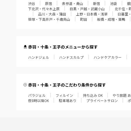
渋谷
原宿
表参道・青山
新宿
池袋
銀
下北沢・代々木上原
目黒・戸越・武蔵小山
北千住・
品川・大森・蒲田
上野・日本橋・浅草
日暮里
笹塚・下高井戸・千歳烏山
町田
板橋・成増・巣鴨
赤羽・十条・王子のメニューから探す
ハンドジェル
ハンドスカルプ
ハンドケアカラー
赤羽・十条・王子のこだわり条件から探す
パラジェル
フィルイン
持ち込み OK
やり放題 
夜8時以降OK
駐車場あり
プライベートサロン