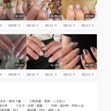
¥6,600
¥9,990
¥9,990
×
08/09
×
08/10
×
08/11
×
08/12
×
08/13
×
¥7,500
¥6,500
¥6,500
×
08/09
×
08/10
×
08/11
×
08/12
×
08/13
×
本木・麻布十番
三軒茶屋・用賀・二子玉川
国分寺
八王子・日野・昭島
中野・高円寺・阿佐ヶ谷
成城学園・狛江
飯田橋・四谷・御茶ノ水