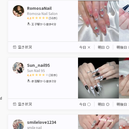
RomosaNail
Romosa Nail Salon
4.8
(
56
件)
1
2
3
4
5
王子駅
から徒歩4分
Star
Stars
Stars
Stars
Stars
空き状況
今日
×
明日
◎
明後日
Sun_nail95
Sun Nail 95
4.4
(
38
件)
1
2
3
4
5
赤羽駅
から徒歩3分
Star
Stars
Stars
Stars
Stars
ed
空き状況
今日
◯
明日
◎
明後日
smilelove1234
smile nail