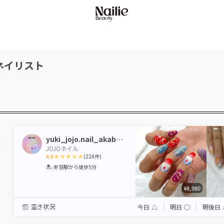
ネイリスト
yuki_jojo.nail_akabane
JOJOネイル
4.8
(
224
件)
1
2
3
4
5
赤羽駅
から徒歩5分
Star
Stars
Stars
Stars
Stars
¥8,980
空き状況
今日
△
明日
◯
明後日