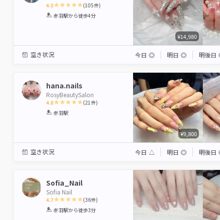
4.5
(
105
件)
1
2
3
4
5
赤羽駅
から徒歩4分
Star
Stars
Stars
Stars
Stars
¥14,980
空き状況
今日
◎
明日
◎
明後日
hana.nails
RosyBeautySalon
4.8
(
21
件)
1
2
3
4
5
赤羽駅
Star
Stars
Stars
Stars
Stars
¥9,800
空き状況
今日
△
明日
◎
明後日
Sofia_Nail
Sofia Nail
4.7
(
36
件)
1
2
3
4
5
赤羽駅
から徒歩3分
Star
Stars
Stars
Stars
Stars