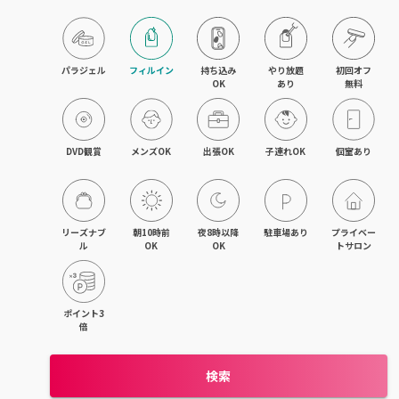
目黒・戸越・武蔵小山
北千住・町屋・亀有
パラジェル
フィルイン
持ち込み

やり放題

初回オフ

OK
あり
無料
錦糸町・小岩・青砥
吉祥寺・荻窪・三鷹
DVD観賞
メンズOK
出張OK
子連れOK
個室あり
立川・国立・国分寺
八王子・日野・昭島
リーズナブ
朝10時前
夜8時以降
駐車場あり
プライベー
ル
OK
OK
トサロン
中野・高円寺・阿佐ヶ谷
品川・大森・蒲田
ポイント3
倍
上野・日本橋・浅草
検索
日暮里・駒込・千駄木