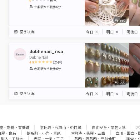
0
(
0
件)
1
2
3
4
5
十条駅
から徒歩6分
Star
Stars
Stars
Stars
Stars
¥9,990
空き状況
今日
×
明日
×
明後日
dubhenail_risa
Dubhe Nail
4.9
(
25
件)
1
2
3
4
5
赤羽駅
から徒歩6分
Star
Stars
Stars
Stars
Stars
¥6,500
空き状況
今日
×
明日
×
明後日
座・新橋・有楽町
恵比寿・代官山・中目黒
自由が丘・学芸大学
六
町屋・亀有
錦糸町・小岩・青砥
吉祥寺・荻窪・三鷹
立川・国立・
・駒込・千駄木
赤羽・十条・王子
葛西・西葛西・門前仲町
経堂・