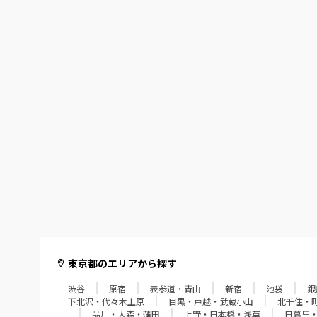
東京都のエリアから探す
渋谷
原宿
表参道・青山
新宿
池袋
銀
下北沢・代々木上原
目黒・戸越・武蔵小山
北千住・
品川・大森・蒲田
上野・日本橋・浅草
日暮里