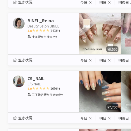
空き状況
今日
×
明日
×
明後日
BINEL_Reina
Beauty Salon BINEL
4.8
(
143
件)
1
2
3
4
5
十条駅
から徒歩2分
Star
Stars
Stars
Stars
Stars
¥8,550
空き状況
今日
×
明日
×
明後日
CS_NAIL
C'S NAIL
4.9
(
109
件)
1
2
3
4
5
王子神谷駅
から徒歩6分
Star
Stars
Stars
Stars
Stars
¥7,700
空き状況
今日
×
明日
×
明後日