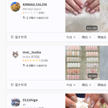
KINNAILSALON
KIN Nail Salon
0
(
0
件)
1
2
3
4
5
王子駅
から徒歩25分
Star
Stars
Stars
Stars
Stars
¥12,280
空き状況
今日
×
明日
×
明後日
mei_loulia
loulia 赤羽店
4.9
(
15
件)
1
2
3
4
5
赤羽駅
から徒歩5分
Star
Stars
Stars
Stars
Stars
¥3,000
空き状況
今日
×
明日
×
明後日
012shige
en