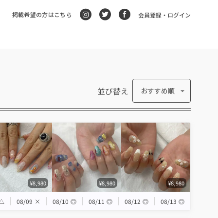
掲載希望の方はこちら
会員登録・ログイン
並び替え
おすすめ順
¥8,980
¥8,980
¥8,980
△
08/09
×
08/10
◎
08/11
◎
08/12
◎
08/13
◎