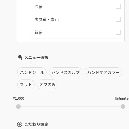
原宿
表参道・青山
新宿
池袋
メニュー選択
銀座・新橋・有楽町
恵比寿・代官山・中目黒
ハンドジェル
ハンドスカルプ
ハンドケアカラー
自由が丘・学芸大学
フット
オフのみ
六本木・麻布十番
¥1,000
Unlimit
三軒茶屋・用賀・二子玉川
下北沢・代々木上原
こだわり設定