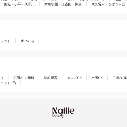
田無・小平・久米川
大泉学園・江古田・練馬
東久留米・ひばりヶ丘
フット
オフのみ
あり
初回オフ 無料
DVD観賞
メンズOK
出張OK
子連れOK
ポイント3倍