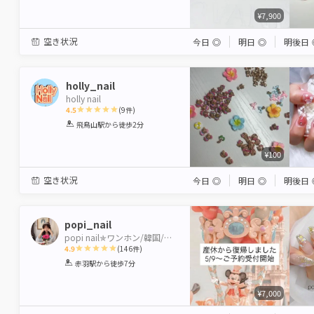
¥7,900
空き状況
今日
◎
明日
◎
明後日
holly_nail
holly nail
4.5
(
9
件)
1
2
3
4
5
飛鳥山駅
から徒歩2分
Star
Stars
Stars
Stars
Stars
¥100
空き状況
今日
◎
明日
◎
明後日
popi_nail
popi nail✯ワンホン/韓国/持ち込み✯
4.9
(
146
件)
1
2
3
4
5
赤羽駅
から徒歩7分
Star
Stars
Stars
Stars
Stars
¥7,000