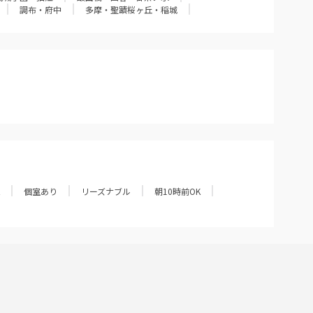
調布・府中
多摩・聖蹟桜ヶ丘・稲城
個室あり
リーズナブル
朝10時前OK