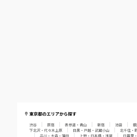
東京都のエリアから探す
渋谷
原宿
表参道・青山
新宿
池袋
銀
下北沢・代々木上原
目黒・戸越・武蔵小山
北千住・
品川・大森・蒲田
上野・日本橋・浅草
日暮里