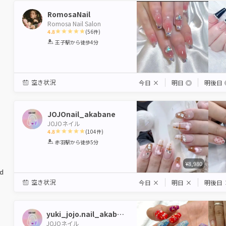
RomosaNail
Romosa Nail Salon
4.8
(
56
件)
1
2
3
4
5
王子駅
から徒歩4分
Star
Stars
Stars
Stars
Stars
空き状況
今日
×
明日
◎
明後日
JOJOnail_akabane
JOJOネイル
4.8
(
104
件)
1
2
3
4
5
赤羽駅
から徒歩5分
Star
Stars
Stars
Stars
Stars
¥8,980
ed
空き状況
今日
×
明日
×
明後日
yuki_jojo.nail_akabane
JOJOネイル