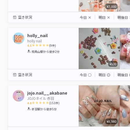
¥7,000
空き状況
今日
×
明日
×
明後日
holly_nail
holly nail
4.5
(
9
件)
1
2
3
4
5
飛鳥山駅
から徒歩2分
Star
Stars
Stars
Stars
Stars
¥100
空き状況
今日
◯
明日
◎
明後日
jojo.nail__akabane
JOJOネイル 赤羽
4.8
(
153
件)
1
2
3
4
5
赤羽駅
から徒歩5分
Star
Stars
Stars
Stars
Stars
¥8,980