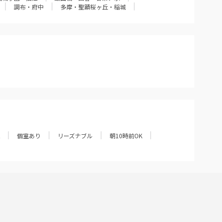
調布・府中
多摩・聖蹟桜ヶ丘・稲城
個室あり
リーズナブル
朝10時前OK