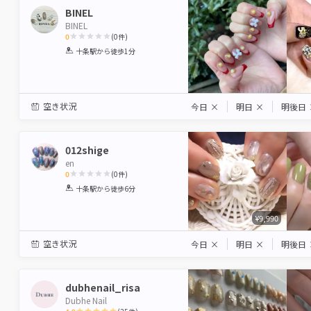
BINEL
BINEL
0
(
0
件)
1
2
3
4
5
十条駅
から徒歩1分
Star
Stars
Stars
Stars
Stars
空き状況
今日
×
明日
×
明後日
012shige
en
0
(
0
件)
1
2
3
4
5
十条駅
から徒歩6分
Star
Stars
Stars
Stars
Stars
¥9,990
空き状況
今日
×
明日
×
明後日
dubhenail_risa
Dubhe Nail