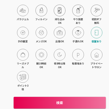
目黒・戸越・武蔵小山
北千住・町屋・亀有
パラジェル
フィルイン
持ち込み

やり放題

初回オフ

OK
あり
無料
錦糸町・小岩・青砥
吉祥寺・荻窪・三鷹
DVD観賞
メンズOK
出張OK
子連れOK
個室あり
立川・国立・国分寺
八王子・日野・昭島
リーズナブ
朝10時前
夜8時以降
駐車場あり
プライベー
ル
OK
OK
トサロン
中野・高円寺・阿佐ヶ谷
品川・大森・蒲田
ポイント3
倍
上野・日本橋・浅草
検索
日暮里・駒込・千駄木