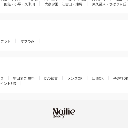
田無・小平・久米川
大泉学園・江古田・練馬
東久留米・ひばりヶ丘
フット
オフのみ
あり
初回オフ 無料
DVD観賞
メンズOK
出張OK
子連れOK
ポイント3倍