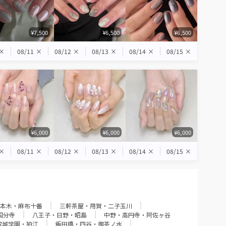
¥7,500
¥6,500
¥6,500
×
08/11
×
08/12
×
08/13
×
08/14
×
08/15
×
¥6,000
¥6,000
¥6,000
×
08/11
×
08/12
×
08/13
×
08/14
×
08/15
×
本木・麻布十番
三軒茶屋・用賀・二子玉川
国分寺
八王子・日野・昭島
中野・高円寺・阿佐ヶ谷
成城学園・狛江
飯田橋・四谷・御茶ノ水