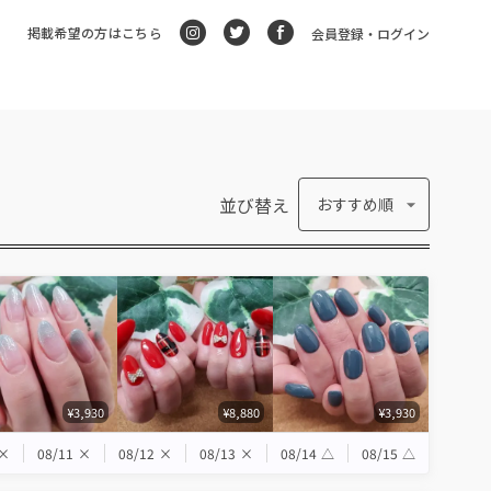
掲載希望の方はこちら
会員登録・ログイン
並び替え
おすすめ順
¥3,930
¥8,880
¥3,930
×
08/11
×
08/12
×
08/13
×
08/14
△
08/15
△