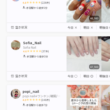
4.8
(
226
件)
1
2
3
4
5
赤羽駅
から徒歩5分
Star
Stars
Stars
Stars
Stars
¥8,980
空き状況
今日
×
明日
×
明後日
Sofia_Nail
Sofia Nail
4.6
(
37
件)
1
2
3
4
5
赤羽駅
から徒歩3分
Star
Stars
Stars
Stars
Stars
¥7,900
空き状況
今日
◯
明日
◎
明後日
popi_nail
popi nail✯ワンホン/韓国/持ち込み✯
4.9
(
146
件)
1
2
3
4
5
赤羽駅
から徒歩7分
Star
Stars
Stars
Stars
Stars