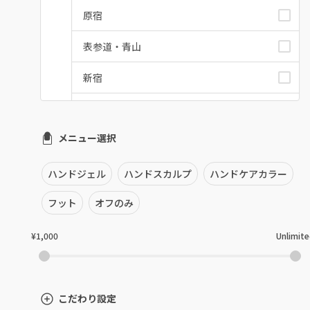
原宿
表参道・青山
新宿
池袋
メニュー選択
銀座・新橋・有楽町
恵比寿・代官山・中目黒
ハンドジェル
ハンドスカルプ
ハンドケアカラー
自由が丘・学芸大学
フット
オフのみ
六本木・麻布十番
¥1,000
Unlimit
三軒茶屋・用賀・二子玉川
下北沢・代々木上原
こだわり設定