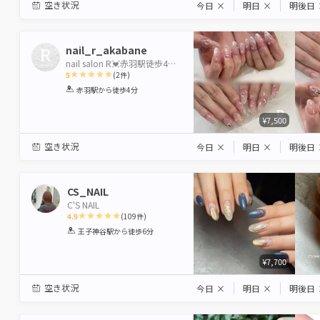
空き状況
今日
×
明日
×
明後日
nail_r_akabane
nail salon R💓赤羽駅徒歩4分💓
5
(
2
件)
1
2
3
4
5
赤羽駅
から徒歩4分
Star
Stars
Stars
Stars
Stars
¥7,500
空き状況
今日
×
明日
×
明後日
CS_NAIL
C'S NAIL
4.9
(
109
件)
1
2
3
4
5
王子神谷駅
から徒歩6分
Star
Stars
Stars
Stars
Stars
¥7,700
空き状況
今日
×
明日
×
明後日