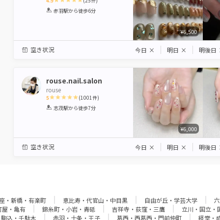
4.9
(
25
件)
1
2
3
4
5
赤羽駅
から徒歩6分
Star
Stars
Stars
Stars
Stars
¥6,500
空き状況
今日
×
明日
×
明後日
rouse.nail.salon
rouse
5
(
1001
件)
1
2
3
4
5
志茂駅
から徒歩7分
Star
Stars
Stars
Stars
Stars
¥6,000
空き状況
今日
×
明日
×
明後日
座・新橋・有楽町
恵比寿・代官山・中目黒
自由が丘・学芸大学
六
町屋・亀有
錦糸町・小岩・青砥
吉祥寺・荻窪・三鷹
立川・国立・
・駒込・千駄木
赤羽・十条・王子
葛西・西葛西・門前仲町
経堂・