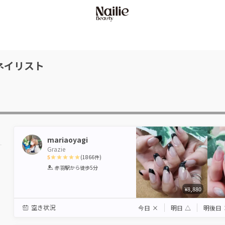
ネイリスト
mariaoyagi
Grazie
5
(
1866
件)
1
2
3
4
5
赤羽駅
から徒歩5分
Star
Stars
Stars
Stars
Stars
¥8,880
空き状況
今日
×
明日
△
明後日