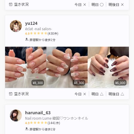
空き状況
今日
×
明日
◯
明後日
×
yu124
éclat -nail salon-
4.9
(
430
件)
1
2
3
4
5
原宿駅
から徒歩1分
Star
Stars
Stars
Stars
Stars
¥8,300
¥8,300
¥6,000
空き状況
今日
×
明日
△
明後日
△
harunail_63
Nail room Lume 韓国♡ワンホンネイル
4.9
(
1441
件)
1
2
3
4
5
原宿駅
から徒歩1分