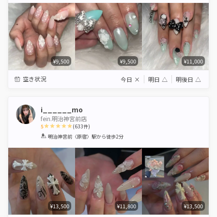
Star
Stars
Stars
Stars
Stars
¥9,500
¥9,500
¥11,000
空き状況
今日
×
明日
△
明後日
△
i______mo
fein.明治神宮前店
5
(
633
件)
1
2
3
4
5
明治神宮前〈原宿〉駅
から徒歩2分
Star
Stars
Stars
Stars
Stars
¥13,500
¥11,800
¥13,500