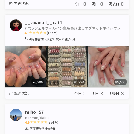
空き状況
今日
◎
明日
◎
明後日
◎
__vivanail__cat1
✴︎パラジェルフィルイン亀裂長さ出しマグネットネイルワンホンネイルギャルネイルちゅるんネイル渋谷
4.7
(
147
件)
1
2
3
4
5
明治神宮前〈原宿〉駅
から徒歩5分
Star
Stars
Stars
Stars
Stars
¥6,990
¥5,990
¥5,500
空き状況
今日
◯
明日
×
明後日
×
miho_57
mmmm/dafne
4.9
(
754
件)
1
2
3
4
5
原宿駅
から徒歩7分
Star
Stars
Stars
Stars
Stars