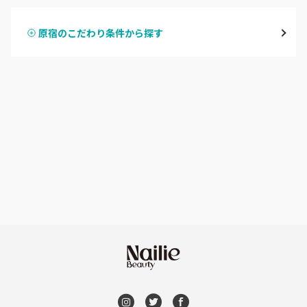
表参道・青山
原宿のこだわり条件から探す
ハンドスカルプ
パラジェル
新宿
ハンドケアカラー
フィルイン
池袋
フット
持ち込み OK
銀座・新橋・有楽町
オフのみ
やり放題 あり
恵比寿・代官山・中目黒
初回オフ 無料
自由が丘・学芸大学
DVD観賞
六本木・麻布十番