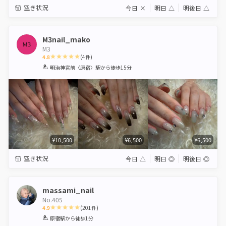
空き状況
今日
×
明日
△
明後日
△
M3nail_mako
M3
4.8
(
4
件)
1
2
3
4
5
明治神宮前〈原宿〉駅
から徒歩15分
Star
Stars
Stars
Stars
Stars
¥10,500
¥6,500
¥6,500
空き状況
今日
△
明日
◎
明後日
◎
massami_nail
No.405
4.9
(
201
件)
1
2
3
4
5
原宿駅
から徒歩1分