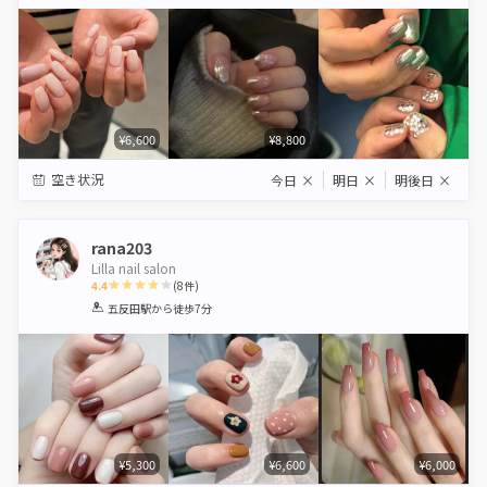
Star
Stars
Stars
Stars
Stars
¥6,600
¥8,800
空き状況
今日
×
明日
×
明後日
×
rana203
Lilla nail salon
4.4
(
8
件)
1
2
3
4
5
五反田駅
から徒歩7分
Star
Stars
Stars
Stars
Stars
¥5,300
¥6,600
¥6,000