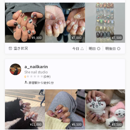
Star
Stars
Stars
Stars
Stars
¥9,800
¥7,000
¥7,500
空き状況
今日
△
明日
◎
明後日
◎
a_nailkarin
She nail studio
0
(
0
件)
1
2
3
4
5
原宿駅
から徒歩1分
Star
Stars
Stars
Stars
Stars
¥11,000
¥9,500
¥9,500