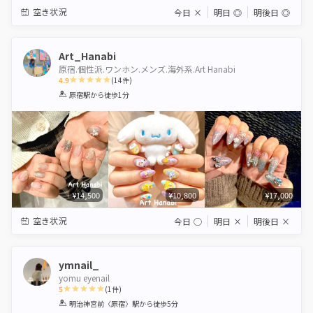
空き状況
今日
×
明日
◎
明後日
◎
Art_Hanabi
原宿.個性派.ワンホン.メンズ.海外系.Art Hanabi
4.9
(
14
件)
1
2
3
4
5
原宿駅
から徒歩1分
Star
Stars
Stars
Stars
Stars
¥14,500
¥10,800
¥17,000
空き状況
今日
◯
明日
×
明後日
×
ymnail_
yomu eyenail
5
(
1
件)
1
2
3
4
5
明治神宮前〈原宿〉駅
から徒歩5分