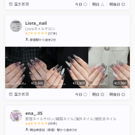
空き状況
今日
◯
明日
△
明後日
◎
Liora_nail
Lioraネイルサロン
4.7
(
57
件)
1
2
3
4
5
原宿駅
から徒歩2分
Star
Stars
Stars
Stars
Stars
¥13,800
¥13,800
¥15,900
空き状況
今日
◯
明日
◎
明後日
◎
ena_.05
原宿ネイルサロン/韓国ネイル/海外ネイル/個性派ネイル
4.9
(
49
件)
1
2
3
4
5
明治神宮前〈原宿〉駅
から徒歩3分