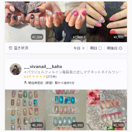
¥7,000
¥7,000
¥8,900
空き状況
今日
×
明日
◯
明後日
◎
__vivanail__kaho
✴︎パラジェルフィルイン亀裂長さ出しマグネットネイルワンホンネイルギャルネイルちゅるんネイル渋谷
4.9
(
275
件)
1
2
3
4
5
明治神宮前〈原宿〉駅
から徒歩5分
Star
Stars
Stars
Stars
Stars
¥6,990
¥6,990
¥6,990