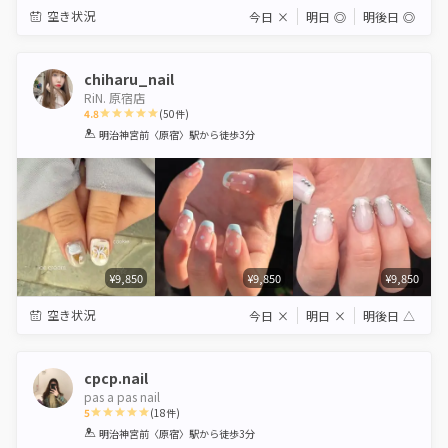
空き状況
今日
×
明日
◎
明後日
◎
chiharu_nail
RiN. 原宿店
4.8
(
50
件)
1
2
3
4
5
明治神宮前〈原宿〉駅
から徒歩3分
Star
Stars
Stars
Stars
Stars
¥9,850
¥9,850
¥9,850
空き状況
今日
×
明日
×
明後日
△
cpcp.nail
pas a pas nail
5
(
18
件)
1
2
3
4
5
明治神宮前〈原宿〉駅
から徒歩3分