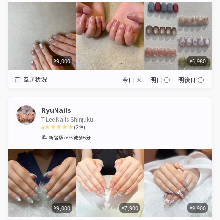
¥9,000
¥6,980
空き状況
今日
×
明日
◯
明後日
◯
RyuNails
T.Lee Nails Shinjuku
5
(
2
件)
1
2
3
4
5
新宿駅
から徒歩6分
Star
Stars
Stars
Stars
Stars
¥9,000
¥7,900
¥9,900