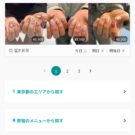
Star
Stars
Stars
Stars
Stars
¥9,900
¥9,900
¥9,900
空き状況
今日
△
明日
×
明後日
×
1
2
3
東京都のエリアから探す
渋谷
原宿のメニューから探す
原宿
ハンドジェル