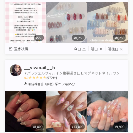
Star
Stars
Stars
Stars
Stars
¥550
¥8,250
¥8,250
空き状況
今日
△
明日
×
明後日
×
__vivanail__h
✴︎パラジェルフィルイン亀裂長さ出しマグネットネイルワンホンネイルギャルネイルちゅるんネイル渋谷
4.9
(
972
件)
1
2
3
4
5
明治神宮前〈原宿〉駅
から徒歩5分
Star
Stars
Stars
Stars
Stars
¥8,000
¥13,000
¥9,900