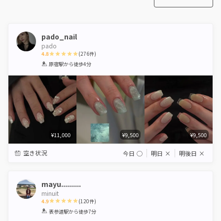
pado_nail
pado
4.8
(
276
件)
1
2
3
4
5
原宿駅
から徒歩4分
Star
Stars
Stars
Stars
Stars
¥11,000
¥9,500
¥9,500
空き状況
今日
◯
明日
×
明後日
×
mayu..........
minuit
4.9
(
120
件)
1
2
3
4
5
表参道駅
から徒歩7分
Star
Stars
Stars
Stars
Stars