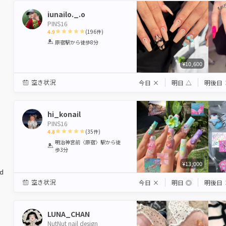
iunailo._.o
PINS16
4.9
(
196
件)
1
2
3
4
5
原宿駅
から徒歩8分
Star
Stars
Stars
Stars
Stars
¥10,600
空き状況
今日
×
明日
△
明後日
hi_konail
PINS16
4.8
(
35
件)
1
2
3
4
5
明治神宮前〈原宿〉駅
から徒
歩3分
Star
Stars
Stars
Stars
Stars
¥13,000
ed
空き状況
今日
×
明日
◎
明後日
LUNA_CHAN
NutNut nail design