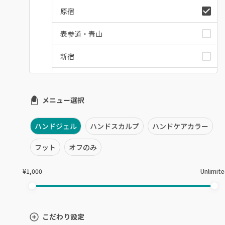
原宿
表参道・青山
新宿
池袋
メニュー選択
銀座・新橋・有楽町
恵比寿・代官山・中目黒
ハンドジェル
ハンドスカルプ
ハンドケアカラー
自由が丘・学芸大学
フット
オフのみ
六本木・麻布十番
¥1,000
Unlimit
三軒茶屋・用賀・二子玉川
下北沢・代々木上原
こだわり設定