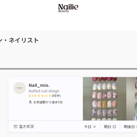
ン・ネイリスト
Nail_mio.
NutNut nail design
4.7
(
98
件)
1
2
3
4
5
北参道駅
から徒歩3分
Star
Stars
Stars
Stars
Stars
空き状況
今日
×
明日
◎
明後日