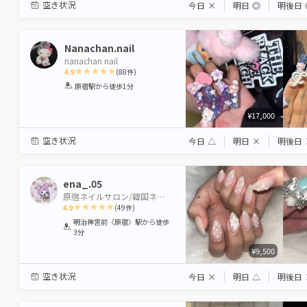
空き状況
今日
×
明日
◎
明後日
Nanachan.nail
nanachan nail
4.9
(
88
件)
1
2
3
4
5
原宿駅
から徒歩1分
Star
Stars
Stars
Stars
Stars
¥17,000
空き状況
今日
△
明日
×
明後日
ena_.05
原宿ネイルサロン/韓国ネイル/海外ネイル/個性派ネイル
4.9
(
49
件)
1
2
3
4
5
明治神宮前〈原宿〉駅
から徒歩
3分
Star
Stars
Stars
Stars
Stars
¥9,500
空き状況
今日
×
明日
△
明後日