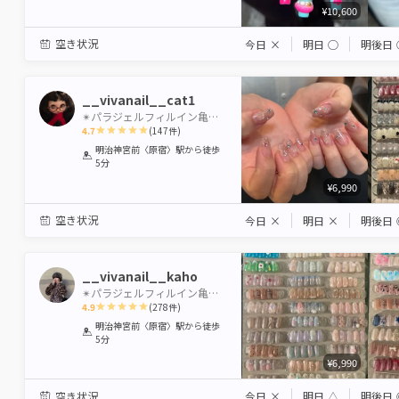
¥10,600
空き状況
今日
×
明日
◯
明後日
__vivanail__cat1
✴︎パラジェルフィルイン亀裂長さ出しマグネットネイルワンホンネイルギャルネイルちゅるんネイル渋谷
4.7
(
147
件)
1
2
3
4
5
明治神宮前〈原宿〉駅
から徒歩
5分
Star
Stars
Stars
Stars
Stars
¥6,990
空き状況
今日
×
明日
×
明後日
__vivanail__kaho
✴︎パラジェルフィルイン亀裂長さ出しマグネットネイルワンホンネイルギャルネイルちゅるんネイル渋谷
4.9
(
278
件)
1
2
3
4
5
明治神宮前〈原宿〉駅
から徒歩
5分
Star
Stars
Stars
Stars
Stars
¥6,990
空き状況
今日
×
明日
△
明後日