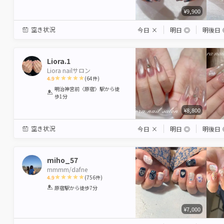
¥9,900
空き状況
今日
×
明日
◎
明後日
Liora.1
Liora nailサロン
4.9
(
64
件)
1
2
3
4
5
明治神宮前〈原宿〉駅
から徒
歩1分
Star
Stars
Stars
Stars
Stars
¥8,800
空き状況
今日
×
明日
◎
明後日
miho_57
mmmm/dafne
4.9
(
756
件)
1
2
3
4
5
原宿駅
から徒歩7分
Star
Stars
Stars
Stars
Stars
¥7,000