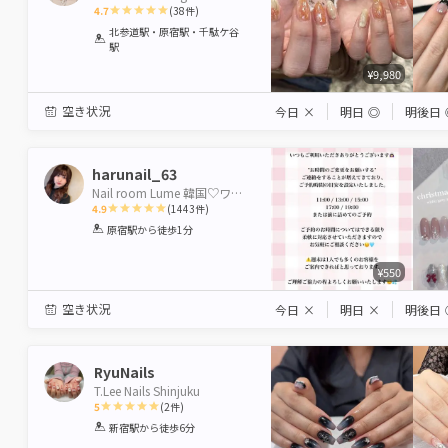
4.7
(
38
件)
1
2
3
4
5
北参道駅・原宿駅・千駄ケ谷
駅
Star
Stars
Stars
Stars
Stars
¥9,980
空き状況
今日
×
明日
◎
明後日
harunail_63
Nail room Lume 韓国♡ワンホンネイル
4.9
(
1443
件)
1
2
3
4
5
原宿駅
から徒歩1分
Star
Stars
Stars
Stars
Stars
¥550
空き状況
今日
×
明日
×
明後日
RyuNails
T.Lee Nails Shinjuku
5
(
2
件)
1
2
3
4
5
新宿駅
から徒歩6分
Star
Stars
Stars
Stars
Stars