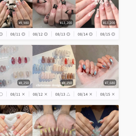
¥9,980
¥13,200
¥13,200
◎
08/11
◎
08/12
◎
08/13
◎
08/14
◎
08/15
◎
¥8,250
¥8,250
¥7,680
◯
08/11
×
08/12
×
08/13
△
08/14
×
08/15
×