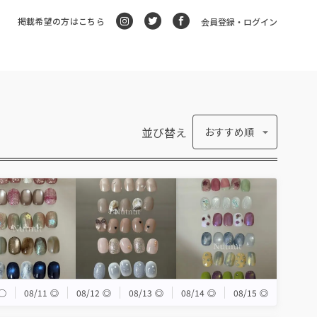
掲載希望の方はこちら
会員登録・ログイン
並び替え
おすすめ順
◯
08/11
◎
08/12
◎
08/13
◎
08/14
◎
08/15
◎