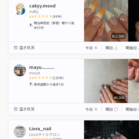
cakyy.mood
mélty
4.8
(
44
件)
1
2
3
4
5
明治神宮前〈原宿〉駅
から徒
歩10分
Star
Stars
Stars
Stars
Stars
¥12,500
空き状況
今日
×
明日
△
明後日
mayu..........
minuit
4.9
(
120
件)
1
2
3
4
5
表参道駅
から徒歩7分
Star
Stars
Stars
Stars
Stars
¥9,000
空き状況
今日
×
明日
◯
明後日
Liora_nail
Lioraネイルサロン