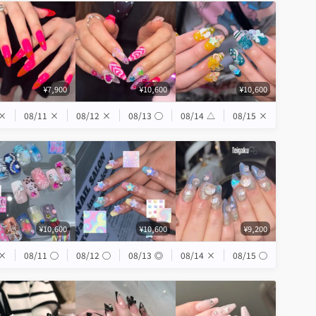
¥7,900
¥10,600
¥10,600
×
08/11
×
08/12
×
08/13
◯
08/14
△
08/15
×
¥10,600
¥10,600
¥9,200
×
08/11
◯
08/12
◯
08/13
◎
08/14
×
08/15
◯