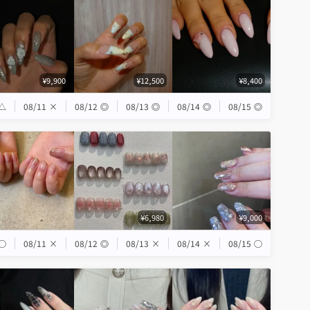
¥9,900
¥12,500
¥8,400
△
08/11
×
08/12
◎
08/13
◎
08/14
◎
08/15
◎
¥6,980
¥9,000
◯
08/11
×
08/12
◎
08/13
×
08/14
×
08/15
◯