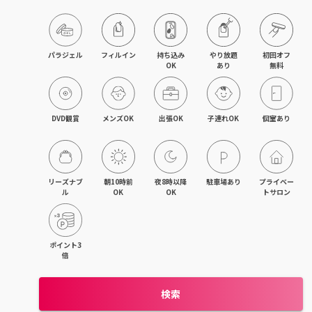
目黒・戸越・武蔵小山
北千住・町屋・亀有
パラジェル
フィルイン
持ち込み

やり放題

初回オフ

OK
あり
無料
錦糸町・小岩・青砥
吉祥寺・荻窪・三鷹
DVD観賞
メンズOK
出張OK
子連れOK
個室あり
立川・国立・国分寺
八王子・日野・昭島
リーズナブ
朝10時前
夜8時以降
駐車場あり
プライベー
ル
OK
OK
トサロン
中野・高円寺・阿佐ヶ谷
品川・大森・蒲田
ポイント3
倍
上野・日本橋・浅草
検索
日暮里・駒込・千駄木