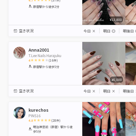
4.7
(
57
件)
1
2
3
4
5
原宿駅
から徒歩2分
Star
Stars
Stars
Stars
Stars
¥13,800
空き状況
今日
×
明日
◎
明後日
Anna2001
T.Lee Nails Harajuku
4
(
16
件)
1
2
3
4
5
原宿駅
から徒歩5分
Star
Stars
Stars
Stars
Stars
¥6,000
空き状況
今日
×
明日
×
明後日
kurechos
PINS16
4.8
(
28
件)
1
2
3
4
5
明治神宮前〈原宿〉駅
から徒
歩5分
Star
Stars
Stars
Stars
Stars