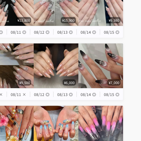
¥13,800
¥15,900
¥9,980
◎
08/11
◎
08/12
◎
08/13
◎
08/14
◎
08/15
◎
¥9,500
¥6,000
¥7,000
×
08/11
×
08/12
◎
08/13
◎
08/14
◎
08/15
◎