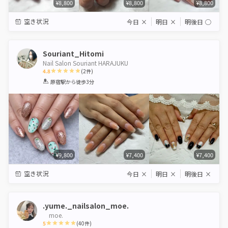
¥8,800
¥8,800
¥8,800
空き状況
今日
×
明日
×
明後日
◯
Souriant_Hitomi
Nail Salon Souriant HARAJUKU
4.8
(
2
件)
1
2
3
4
5
原宿駅
から徒歩3分
Star
Stars
Stars
Stars
Stars
¥9,800
¥7,400
¥7,400
空き状況
今日
×
明日
×
明後日
×
.yume._nailsalon_moe.
moe.
5
(
40
件)