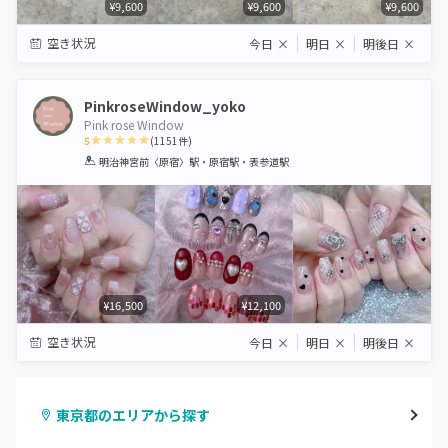
¥9,600
¥9,600
¥9,600
空き状況
今日
×
明日
×
明後日
×
PinkroseWindow_yoko
Pink rose Window
5
(
1151
件)
1
2
3
4
5
明治神宮前〈原宿〉駅・原宿駅・表参道駅
Star
Stars
Stars
Stars
Stars
¥16,500
¥12,100
空き状況
今日
×
明日
×
明後日
×
東京都のエリアから探す