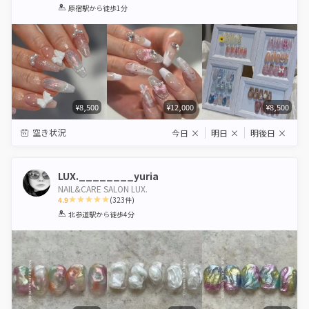
1
2
3
4
5
原宿駅
から徒歩1分
Star
Stars
Stars
Stars
Stars
¥8,500
¥12,000
¥8,500
空き状況
今日
×
明日
×
明後日
×
LUX.________yuria
NAIL&CARE SALON LUX.
4.9
(
323
件)
1
2
3
4
5
北参道駅
から徒歩4分
Star
Stars
Stars
Stars
Stars