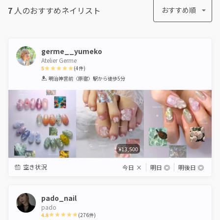
7
人のおすすめ
ネイリスト
おすすめ順
germe__yumeko
Atelier Germe
5
(
4
件)
1
2
3
4
5
明治神宮前〈原宿〉駅
から徒歩5分
Star
Stars
Stars
Stars
Stars
¥13,500
空き状況
今日
×
明日
◎
明後日
◎
pado_nail
pado
4.8
(
276
件)