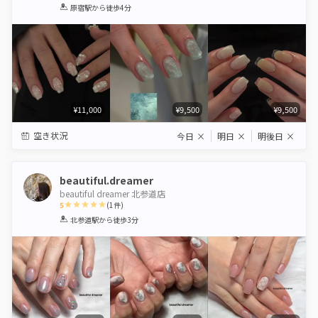
1
2
3
4
5
原宿駅
から徒歩4分
Star
Stars
Stars
Stars
Stars
¥11,000
¥9,500
¥9,500
空き状況
今日
×
明日
×
明後日
×
beautiful.dreamer
beautiful dreamer 北参道店
5
(
1
件)
1
2
3
4
5
北参道駅
から徒歩3分
Star
Stars
Stars
Stars
Stars