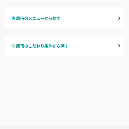
渋谷
原宿のメニューから探す
原宿
ハンドジェル
表参道・青山
原宿のこだわり条件から探す
ハンドスカルプ
パラジェル
新宿
ハンドケアカラー
フィルイン
池袋
フット
持ち込み OK
銀座・新橋・有楽町
オフのみ
やり放題 あり
恵比寿・代官山・中目黒