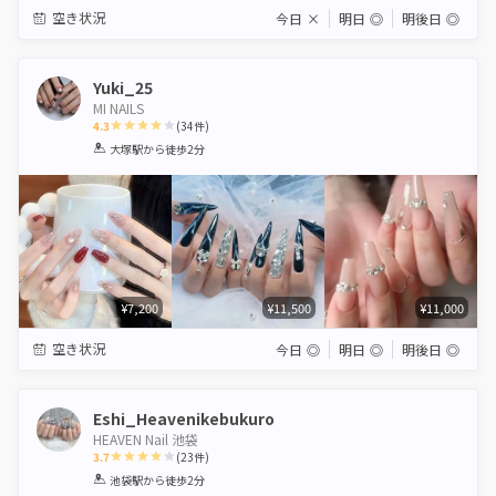
空き状況
今日
×
明日
◎
明後日
◎
Yuki_25
MI NAILS
4.3
(
34
件)
1
2
3
4
5
大塚駅
から徒歩2分
Star
Stars
Stars
Stars
Stars
¥7,200
¥11,500
¥11,000
空き状況
今日
◎
明日
◎
明後日
◎
Eshi_Heavenikebukuro
HEAVEN Nail 池袋
3.7
(
23
件)
1
2
3
4
5
池袋駅
から徒歩2分