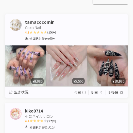
tamacocomin
Coco Nail
4.8
(
55
件)
1
2
3
4
5
池袋駅
から徒歩5分
Star
Stars
Stars
Stars
Stars
¥8,980
¥5,500
¥10,980
空き状況
今日
◯
明日
×
明後日
◎
kiko0714
七音ネイルサロン
4.4
(
22
件)
1
2
3
4
5
池袋駅
から徒歩1分
Star
Stars
Stars
Stars
Stars