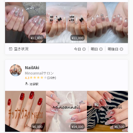
Star
Stars
Stars
Stars
Stars
¥11,000
¥11,000
空き状況
今日
◎
明日
◎
明後日
◎
NailAki
Minoannailサロン
4.3
(
16
件)
1
2
3
4
5
池袋駅
Star
Stars
Stars
Stars
Stars
¥6,000
¥14,000
¥6,000