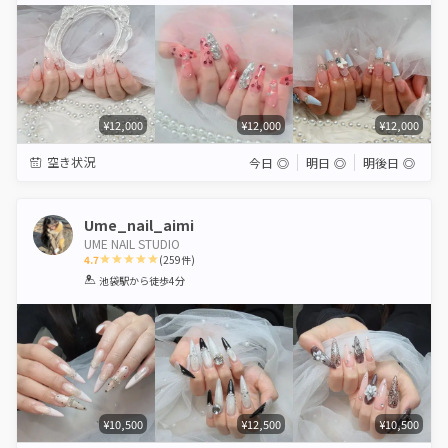
¥12,000
¥12,000
¥12,000
空き状況
今日
◎
明日
◎
明後日
◎
Ume_nail_aimi
UME NAIL STUDIO
4.7
(
259
件)
1
2
3
4
5
池袋駅
から徒歩4分
Star
Stars
Stars
Stars
Stars
¥10,500
¥12,500
¥10,500