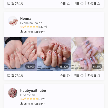
空き状況
今日
△
明日
◯
明後日
△
Henna
Henna nail salon
4.6
(
543
件)
1
2
3
4
5
池袋駅
から徒歩4分
Star
Stars
Stars
Stars
Stars
¥5,000
¥8,800
¥8,800
空き状況
今日
◎
明日
◎
明後日
◎
hbabynail_abe
H.babynail
4.5
(
13
件)
1
2
3
4
5
池袋駅
から徒歩4分