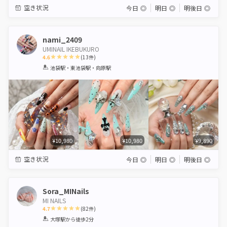
空き状況
今日
◎
明日
◎
明後日
◎
nami_2409
UMINAIL IKEBUKURO
4.6
(
13
件)
1
2
3
4
5
池袋駅・東池袋駅・向原駅
Star
Stars
Stars
Stars
Stars
¥10,980
¥10,980
¥9,890
空き状況
今日
◎
明日
◎
明後日
◎
Sora_MINails
MI NAILS
4.7
(
82
件)
1
2
3
4
5
大塚駅
から徒歩2分