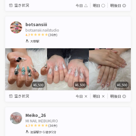
空き状況
今日
△
明日
◯
明後日
◎
botsansiii
botsansiii.nailstudio
4.7
(
36
件)
1
2
3
4
5
大塚駅
Star
Stars
Stars
Stars
Stars
¥6,500
¥6,500
¥6,500
空き状況
今日
×
明日
×
明後日
◎
Meiko_26
MI NAIL IKEBUKURO
4.7
(
34
件)
1
2
3
4
5
池袋駅
から徒歩5分