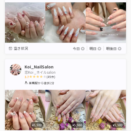
Star
Stars
Stars
Stars
Stars
空き状況
今日
◎
明日
◎
明後日
◎
Koi_NailSalon
恋Koi _ネイルsalon
3.7
(
49
件)
1
2
3
4
5
巣鴨駅
から徒歩1分
Star
Stars
Stars
Stars
Stars
¥5,980
¥5,980
¥5,980