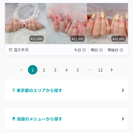
Star
Stars
Stars
Stars
Stars
¥12,000
¥12,000
¥12,000
空き状況
今日
◎
明日
◎
明後日
◎
1
2
3
4
5
…
12
東京都のエリアから探す
渋谷
池袋のメニューから探す
原宿
ハンドジェル