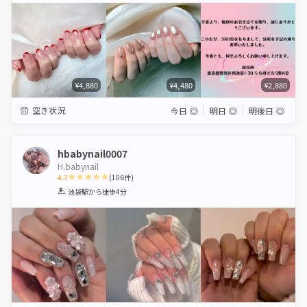
¥4,880
¥4,480
¥2,880
空き状況
今日
◎
明日
◎
明後日
◎
hbabynail0007
H.babynail
4.7
(
106
件)
1
2
3
4
5
池袋駅
から徒歩4分
Star
Stars
Stars
Stars
Stars