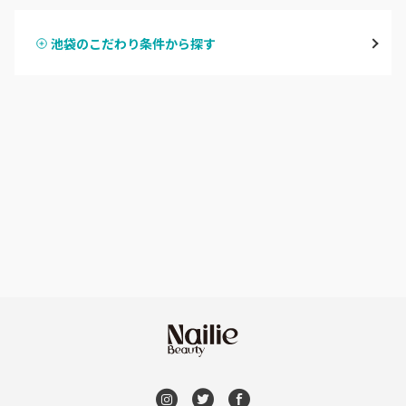
表参道・青山
池袋のこだわり条件から探す
ハンドスカルプ
パラジェル
新宿
ハンドケアカラー
フィルイン
池袋
フット
持ち込み OK
銀座・新橋・有楽町
オフのみ
やり放題 あり
恵比寿・代官山・中目黒
初回オフ 無料
自由が丘・学芸大学
DVD観賞
六本木・麻布十番