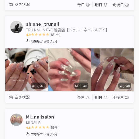
空き状況
今日
◎
明日
◎
明後日
◎
shione_trunail
TRU NAIL & EYE 池袋店【トゥルーネイル＆アイ】
4.9
(
181
件)
1
2
3
4
5
池袋駅
から徒歩5分
Star
Stars
Stars
Stars
Stars
¥15,540
¥15,540
¥8,540
空き状況
今日
△
明日
◯
明後日
◎
Mi_nailsalon
MI NAILS
4.8
(
79
件)
1
2
3
4
5
大塚駅
から徒歩2分