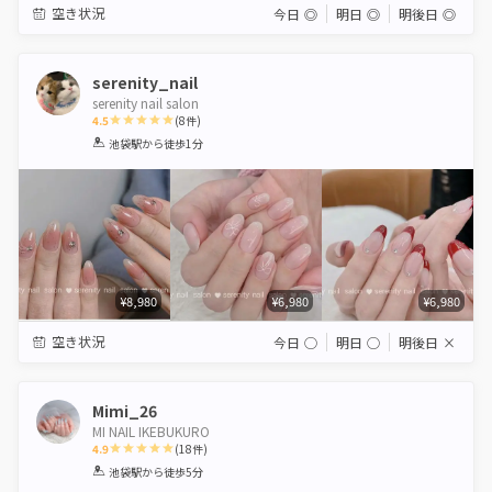
空き状況
今日
◎
明日
◎
明後日
◎
serenity_nail
serenity nail salon
4.5
(
8
件)
1
2
3
4
5
池袋駅
から徒歩1分
Star
Stars
Stars
Stars
Stars
¥8,980
¥6,980
¥6,980
空き状況
今日
◯
明日
◯
明後日
×
Mimi_26
MI NAIL IKEBUKURO
4.9
(
18
件)
1
2
3
4
5
池袋駅
から徒歩5分
Star
Stars
Stars
Stars
Stars