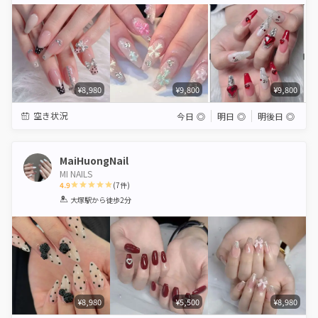
Star
Stars
Stars
Stars
Stars
¥8,980
¥9,800
¥9,800
空き状況
今日
◎
明日
◎
明後日
◎
MaiHuongNail
MI NAILS
4.9
(
7
件)
1
2
3
4
5
大塚駅
から徒歩2分
Star
Stars
Stars
Stars
Stars
¥8,980
¥5,500
¥8,980