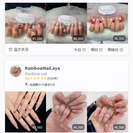
Star
Stars
Stars
Stars
Stars
¥5,500
¥8,500
¥6,000
空き状況
今日
◎
明日
◎
明後日
◎
RainbowNail.aya
Rainbow nail
4.8
(
424
件)
1
2
3
4
5
池袋駅
から徒歩1分
Star
Stars
Stars
Stars
Stars
¥3,980
¥6,980
¥6,980