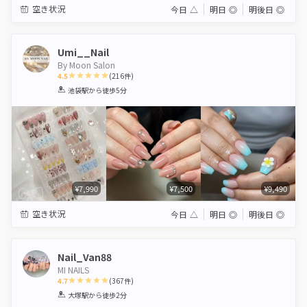
空き状況
今日
△
明日
◎
明後日
◎
Umi__Nail
By Moon Salon
4.5
(
216
件)
1
2
3
4
5
池袋駅
から徒歩5分
Star
Stars
Stars
Stars
Stars
¥7,990
¥7,500
¥9,490
空き状況
今日
△
明日
◎
明後日
◎
Nail_Van88
MI NAILS
4.7
(
367
件)
1
2
3
4
5
大塚駅
から徒歩2分