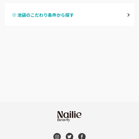
表参道・青山
池袋のこだわり条件から探す
ハンドスカルプ
パラジェル
新宿
ハンドケアカラー
フィルイン
池袋
フット
持ち込み OK
銀座・新橋・有楽町
オフのみ
やり放題 あり
恵比寿・代官山・中目黒
初回オフ 無料
自由が丘・学芸大学
DVD観賞
六本木・麻布十番