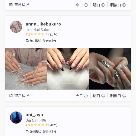
空き状況
今日
◯
明日
◎
明後日
◎
anna_ikebukuro
Lina Nail Salon
4.2
(
21
件)
1
2
3
4
5
池袋駅
から徒歩3分
Star
Stars
Stars
Stars
Stars
空き状況
今日
◯
明日
◎
明後日
◎
uni_aya
Uni Nail 池袋
4.9
(
20
件)
1
2
3
4
5
池袋駅
から徒歩3分