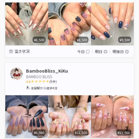
Star
Stars
Stars
Stars
Stars
¥6,500
¥8,500
¥9,500
空き状況
今日
◯
明日
◎
明後日
◎
BambooBliss_KiKu
BAMBOO BLISS
4.6
(
9
件)
1
2
3
4
5
池袋駅
から徒歩4分
Star
Stars
Stars
Stars
Stars
¥6,980
¥11,500
¥11,500