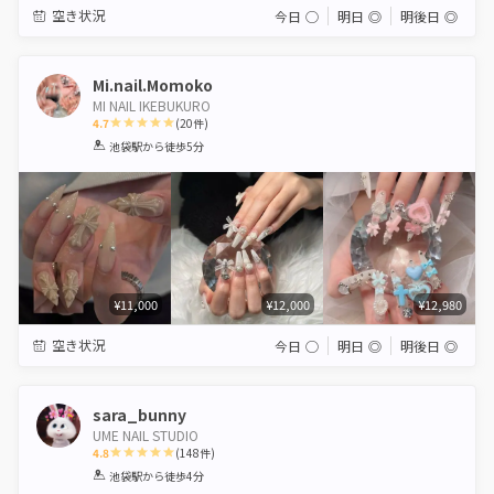
空き状況
今日
◯
明日
◎
明後日
◎
Mi.nail.Momoko
MI NAIL IKEBUKURO
4.7
(
20
件)
1
2
3
4
5
池袋駅
から徒歩5分
Star
Stars
Stars
Stars
Stars
¥11,000
¥12,000
¥12,980
空き状況
今日
◯
明日
◎
明後日
◎
sara_bunny
UME NAIL STUDIO
4.8
(
148
件)
1
2
3
4
5
池袋駅
から徒歩4分