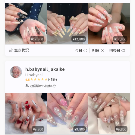
Star
Stars
Stars
Stars
Stars
¥12,800
¥12,800
¥12,800
空き状況
今日
◯
明日
×
明後日
◎
h.babynail_akaike
H.babynail
4.5
(
45
件)
1
2
3
4
5
池袋駅
から徒歩4分
Star
Stars
Stars
Stars
Stars
¥9,800
¥9,800
¥9,800