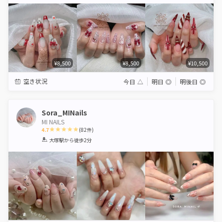
Star
Stars
Stars
Stars
Stars
¥8,500
¥8,500
¥10,500
空き状況
今日
△
明日
◎
明後日
◎
Sora_MINails
MI NAILS
4.7
(
82
件)
1
2
3
4
5
大塚駅
から徒歩2分
Star
Stars
Stars
Stars
Stars