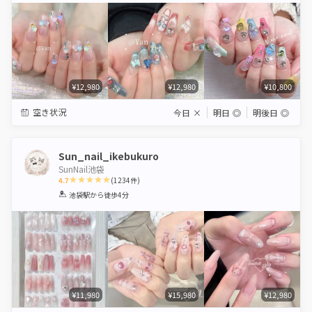
¥12,980
¥12,980
¥10,800
空き状況
今日
×
明日
◎
明後日
◎
Sun_nail_ikebukuro
SunNail池袋
4.7
(
1234
件)
1
2
3
4
5
池袋駅
から徒歩4分
Star
Stars
Stars
Stars
Stars
¥11,980
¥15,980
¥12,980