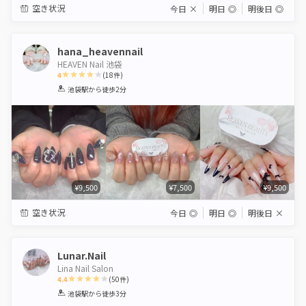
空き状況
今日
×
明日
◎
明後日
◎
hana_heavennail
HEAVEN Nail 池袋
4
(
18
件)
1
2
3
4
5
池袋駅
から徒歩2分
Star
Stars
Stars
Stars
Stars
¥9,500
¥7,500
¥9,500
空き状況
今日
◎
明日
◎
明後日
×
Lunar.Nail
Lina Nail Salon
4.4
(
50
件)
1
2
3
4
5
池袋駅
から徒歩3分
Star
Stars
Stars
Stars
Stars