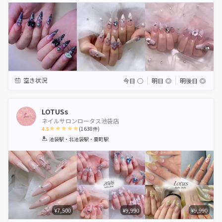
空き状況
今日
◯
明日
◎
明後日
◎
LOTUSs
ネイルサロンロータス池袋店
4.5
(
1638
件)
1
2
3
4
5
池袋駅・北池袋駅・要町駅
Star
Stars
Stars
Stars
Stars
¥7,500
¥9,990
¥9,990