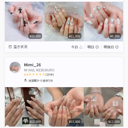
Star
Stars
Stars
Stars
Stars
¥10,500
¥11,000
¥9,500
空き状況
今日
△
明日
◎
明後日
◎
Mimi_26
MI NAIL IKEBUKURO
4.9
(
20
件)
1
2
3
4
5
池袋駅
から徒歩5分
Star
Stars
Stars
Stars
Stars
¥12,000
¥12,000
¥12,000