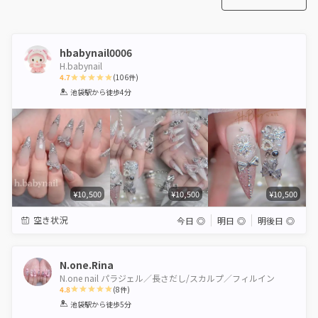
hbabynail0006
H.babynail
4.7
(
106
件)
1
2
3
4
5
池袋駅
から徒歩4分
Star
Stars
Stars
Stars
Stars
¥10,500
¥10,500
¥10,500
空き状況
今日
◎
明日
◎
明後日
◎
N.one.Rina
N.one nail パラジェル／長さだし/スカルプ／フィルイン
4.8
(
8
件)
1
2
3
4
5
池袋駅
から徒歩5分
Star
Stars
Stars
Stars
Stars