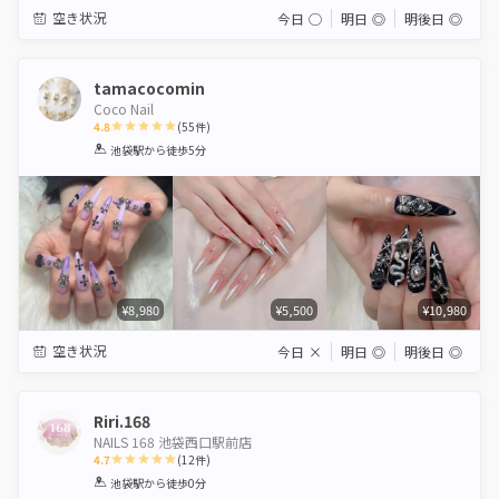
空き状況
今日
◯
明日
◎
明後日
◎
tamacocomin
Coco Nail
4.8
(
55
件)
1
2
3
4
5
池袋駅
から徒歩5分
Star
Stars
Stars
Stars
Stars
¥8,980
¥5,500
¥10,980
空き状況
今日
×
明日
◎
明後日
◎
Riri.168
NAILS 168 池袋西口駅前店
4.7
(
12
件)
1
2
3
4
5
池袋駅
から徒歩0分