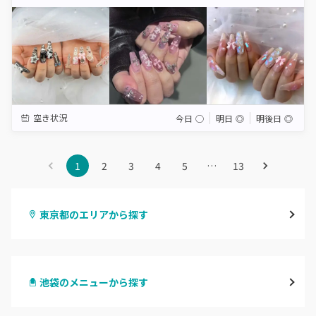
Star
Stars
Stars
Stars
Stars
空き状況
今日
◯
明日
◎
明後日
◎
1
2
3
4
5
…
13
東京都のエリアから探す
渋谷
池袋のメニューから探す
原宿
ハンドジェル