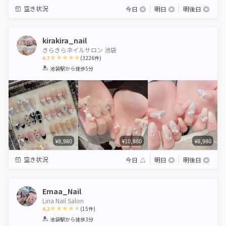
空き状況
今日
◎
明日
◎
明後日
◎
kirakira_nail
きらきらネイルサロン 池袋
4.7
(
3226
件)
1
2
3
4
5
池袋駅
から徒歩5分
Star
Stars
Stars
Stars
Stars
¥8,980
¥10,880
¥8,980
空き状況
今日
△
明日
◎
明後日
◎
Emaa_Nail
Lina Nail Salon
4.3
(
15
件)
1
2
3
4
5
池袋駅
から徒歩3分