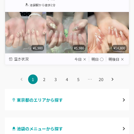
1
2
3
4
5
池袋駅
から徒歩1分
Star
Stars
Stars
Stars
Stars
¥6,980
¥5,980
¥14,800
空き状況
今日
×
明日
◯
明後日
×
1
2
3
4
5
…
20
東京都のエリアから探す
渋谷
池袋のメニューから探す
原宿