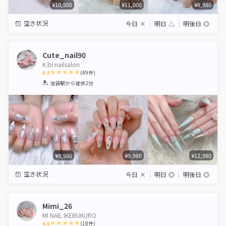
¥10,500
¥11,000
¥8,980
空き状況
今日
×
明日
△
明後日
◎
Cute_nail90
K.bi nailsalon
4.9
(
49
件)
1
2
3
4
5
池袋駅
から徒歩2分
Star
Stars
Stars
Stars
Stars
¥9,980
¥9,980
¥12,980
空き状況
今日
×
明日
◎
明後日
◎
Mimi_26
MI NAIL IKEBUKURO
4.9
(
18
件)