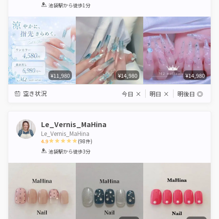
1
2
3
4
5
池袋駅
から徒歩1分
Star
Stars
Stars
Stars
Stars
¥11,980
¥14,980
¥14,980
空き状況
今日
×
明日
×
明後日
◎
Le_Vernis_MaHina
Le_Vernis_MaHina
4.9
(
98
件)
1
2
3
4
5
池袋駅
から徒歩3分
Star
Stars
Stars
Stars
Stars