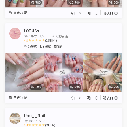
¥8,700
¥10,700
¥8,700
空き状況
今日
×
明日
◯
明後日
◎
LOTUSs
ネイルサロンロータス池袋店
4.5
(
1638
件)
1
2
3
4
5
池袋駅・北池袋駅・要町駅
Star
Stars
Stars
Stars
Stars
¥7,500
¥9,990
¥9,990
空き状況
今日
×
明日
◎
明後日
◎
Umi__Nail
By Moon Salon
4.5
(
216
件)