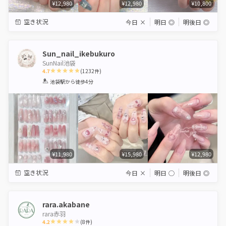
¥12,980
¥12,980
¥10,800
空き状況
今日
×
明日
◎
明後日
◎
Sun_nail_ikebukuro
SunNail池袋
4.7
(
1232
件)
1
2
3
4
5
池袋駅
から徒歩4分
Star
Stars
Stars
Stars
Stars
¥11,980
¥15,980
¥12,980
空き状況
今日
×
明日
◯
明後日
◎
rara.akabane
rara赤羽
4.2
(
8
件)