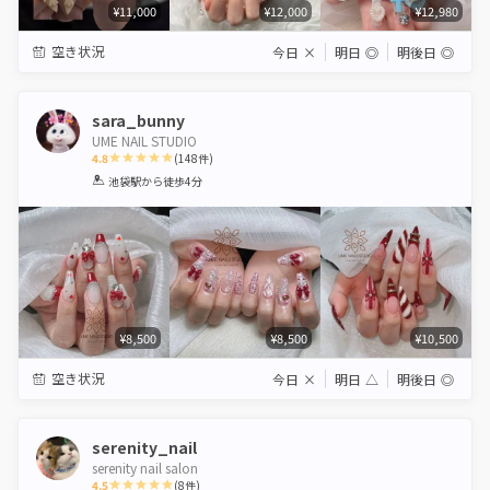
¥11,000
¥12,000
¥12,980
空き状況
今日
×
明日
◎
明後日
◎
sara_bunny
UME NAIL STUDIO
4.8
(
148
件)
1
2
3
4
5
池袋駅
から徒歩4分
Star
Stars
Stars
Stars
Stars
¥8,500
¥8,500
¥10,500
空き状況
今日
×
明日
△
明後日
◎
serenity_nail
serenity nail salon
4.5
(
8
件)