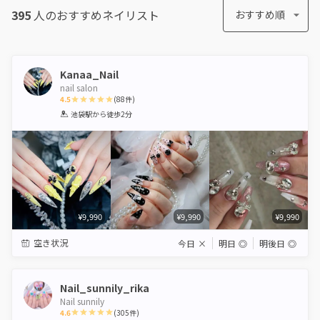
395
人のおすすめ
ネイリスト
おすすめ順
Kanaa_Nail
nail salon
4.5
(
88
件)
1
2
3
4
5
池袋駅
から徒歩2分
Star
Stars
Stars
Stars
Stars
¥9,990
¥9,990
¥9,990
空き状況
今日
×
明日
◎
明後日
◎
Nail_sunnily_rika
Nail sunnily
4.6
(
305
件)