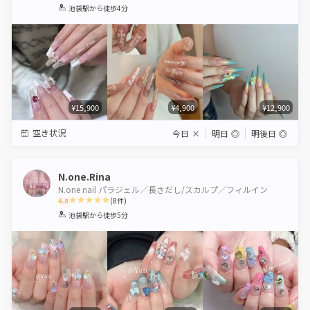
1
2
3
4
5
池袋駅
から徒歩4分
Star
Stars
Stars
Stars
Stars
¥15,900
¥4,900
¥12,900
空き状況
今日
×
明日
◎
明後日
◎
N.one.Rina
N.one nail パラジェル／長さだし/スカルプ／フィルイン
4.8
(
8
件)
1
2
3
4
5
池袋駅
から徒歩5分
Star
Stars
Stars
Stars
Stars