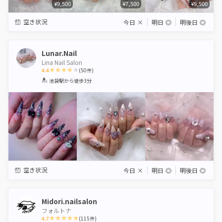
¥9,500
¥7,500
¥9,500
空き状況
今日
×
明日
◎
明後日
◎
Lunar.Nail
Lina Nail Salon
4.4
(
50
件)
1
2
3
4
5
池袋駅
から徒歩3分
Star
Stars
Stars
Stars
Stars
空き状況
今日
×
明日
◎
明後日
◎
Midori.nailsalon
フォルトナ
4.7
(
115
件)