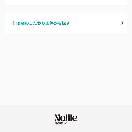
ハンドジェル
表参道・青山
池袋のこだわり条件から探す
ハンドスカルプ
パラジェル
新宿
ハンドケアカラー
フィルイン
池袋
フット
持ち込み OK
銀座・新橋・有楽町
オフのみ
やり放題 あり
恵比寿・代官山・中目黒
初回オフ 無料
自由が丘・学芸大学