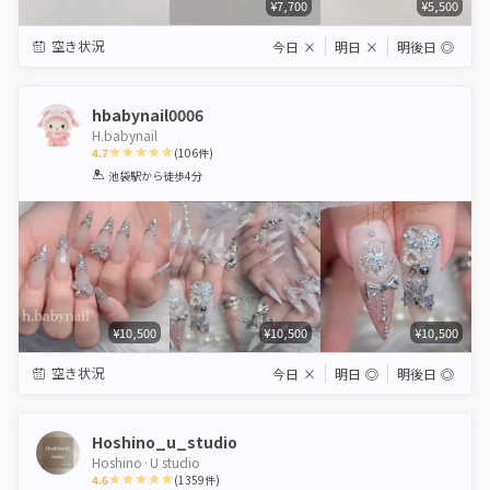
¥7,700
¥5,500
空き状況
今日
×
明日
×
明後日
◎
hbabynail0006
H.babynail
4.7
(
106
件)
1
2
3
4
5
池袋駅
から徒歩4分
Star
Stars
Stars
Stars
Stars
¥10,500
¥10,500
¥10,500
空き状況
今日
×
明日
◎
明後日
◎
Hoshino_u_studio
Hoshino·U studio
4.6
(
1359
件)