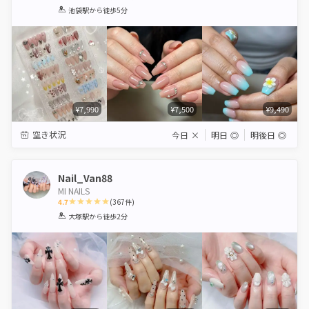
1
2
3
4
5
池袋駅
から徒歩5分
Star
Stars
Stars
Stars
Stars
¥7,990
¥7,500
¥9,490
空き状況
今日
×
明日
◎
明後日
◎
Nail_Van88
MI NAILS
4.7
(
367
件)
1
2
3
4
5
大塚駅
から徒歩2分
Star
Stars
Stars
Stars
Stars