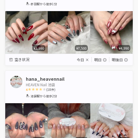
1
2
3
4
5
赤羽駅
から徒歩1分
Star
Stars
Stars
Stars
Stars
¥3,990
¥7,500
¥4,990
空き状況
今日
×
明日
◎
明後日
◎
hana_heavennail
HEAVEN Nail 池袋
4
(
18
件)
1
2
3
4
5
池袋駅
から徒歩2分
Star
Stars
Stars
Stars
Stars