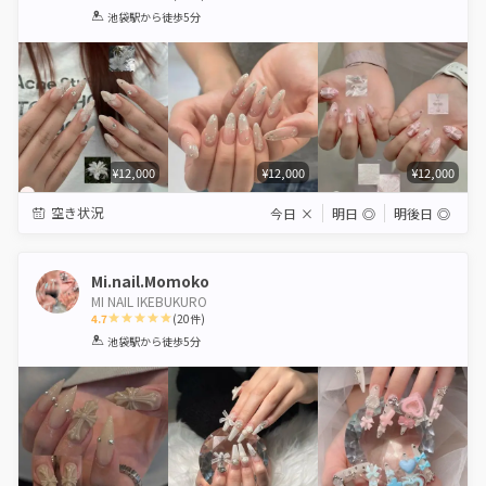
1
2
3
4
5
池袋駅
から徒歩5分
Star
Stars
Stars
Stars
Stars
¥12,000
¥12,000
¥12,000
空き状況
今日
×
明日
◎
明後日
◎
Mi.nail.Momoko
MI NAIL IKEBUKURO
4.7
(
20
件)
1
2
3
4
5
池袋駅
から徒歩5分
Star
Stars
Stars
Stars
Stars