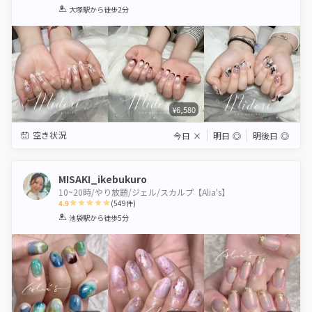
1
2
3
4
5
大塚駅
から徒歩2分
Star
Stars
Stars
Stars
Stars
¥6,580
空き状況
今日
×
明日
◎
明後日
◎
MISAKI_ikebukuro
10~20時/やり放題/ジェル/スカルプ【Alia's】
4.9
(
549
件)
1
2
3
4
5
池袋駅
から徒歩5分
Star
Stars
Stars
Stars
Stars