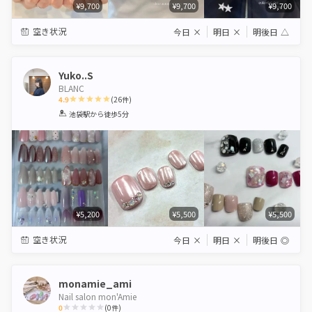
¥9,700
¥9,700
¥9,700
空き状況
今日
×
明日
×
明後日
△
Yuko..S
BLANC
4.9
(
26
件)
1
2
3
4
5
池袋駅
から徒歩5分
Star
Stars
Stars
Stars
Stars
¥5,200
¥5,500
¥5,500
空き状況
今日
×
明日
×
明後日
◎
monamie_ami
Nail salon mon'Amie
0
(
0
件)