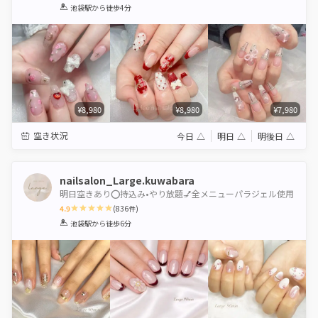
1
2
3
4
5
池袋駅
から徒歩4分
Star
Stars
Stars
Stars
Stars
¥8,980
¥8,980
¥7,980
空き状況
今日
△
明日
△
明後日
△
nailsalon_Large.kuwabara
明日空きあり⭕️持込み•やり放題💅全メニューパラジェル使用
4.9
(
836
件)
1
2
3
4
5
池袋駅
から徒歩6分
Star
Stars
Stars
Stars
Stars