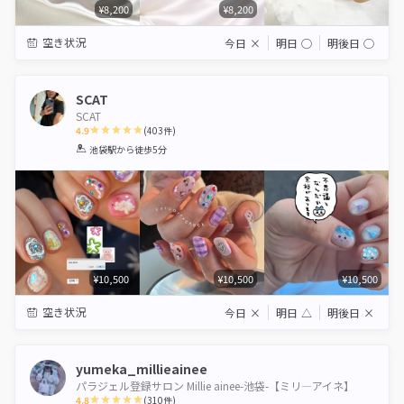
¥8,200
¥8,200
空き状況
今日
×
明日
◯
明後日
◯
SCAT
SCAT
4.9
(
403
件)
1
2
3
4
5
池袋駅
から徒歩5分
Star
Stars
Stars
Stars
Stars
¥10,500
¥10,500
¥10,500
空き状況
今日
×
明日
△
明後日
×
yumeka_millieainee
パラジェル登録サロン Millie ainee-池袋-【ミリ―アイネ】
4.8
(
310
件)