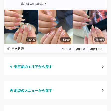
1
2
3
4
5
池袋駅
から徒歩2分
Star
Stars
Stars
Stars
Stars
¥8,480
¥5,980
¥8,980
空き状況
今日
×
明日
×
明後日
×
東京都のエリアから探す
渋谷
池袋のメニューから探す
原宿
ハンドジェル
表参道・青山