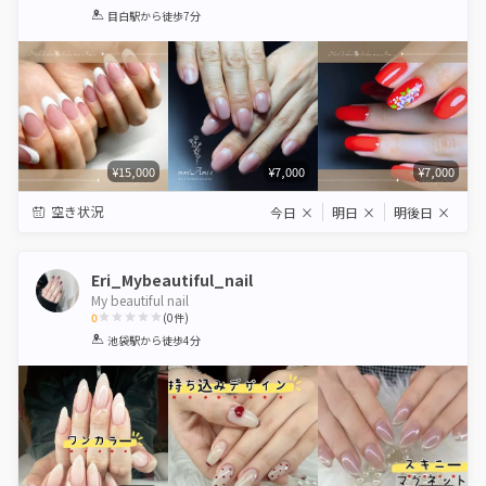
1
2
3
4
5
目白駅
から徒歩7分
Star
Stars
Stars
Stars
Stars
¥15,000
¥7,000
¥7,000
空き状況
今日
×
明日
×
明後日
×
Eri_Mybeautiful_nail
My beautiful nail
0
(
0
件)
1
2
3
4
5
池袋駅
から徒歩4分
Star
Stars
Stars
Stars
Stars