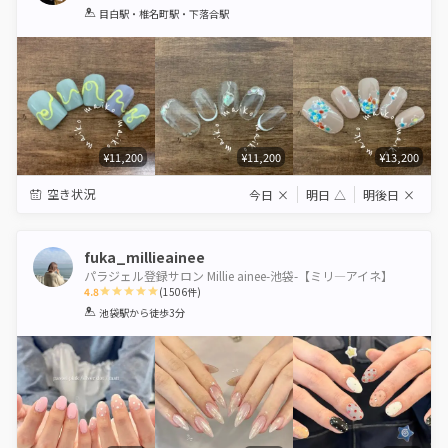
1
2
3
4
5
目白駅・椎名町駅・下落合駅
Star
Stars
Stars
Stars
Stars
¥11,200
¥11,200
¥13,200
空き状況
今日
×
明日
△
明後日
×
fuka_millieainee
パラジェル登録サロン Millie ainee-池袋-【ミリ―アイネ】
4.8
(
1506
件)
1
2
3
4
5
池袋駅
から徒歩3分
Star
Stars
Stars
Stars
Stars