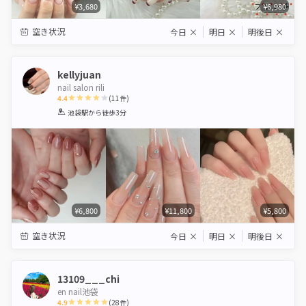
¥3,680
¥6,980
空き状況
今日
×
明日
×
明後日
×
kellyjuan
nail salon rili
4.4
(
11
件)
1
2
3
4
5
池袋駅
から徒歩3分
Star
Stars
Stars
Stars
Stars
¥6,800
¥11,800
¥5,800
空き状況
今日
×
明日
×
明後日
×
13109___chi
en nail池袋
4.9
(
28
件)