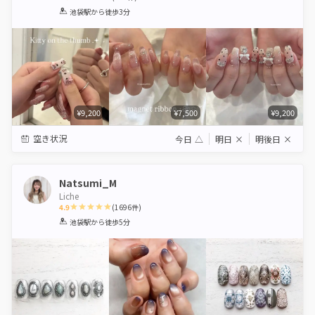
1
2
3
4
5
池袋駅
から徒歩3分
Star
Stars
Stars
Stars
Stars
¥9,200
¥7,500
¥9,200
空き状況
今日
△
明日
×
明後日
×
Natsumi_M
Liche
4.9
(
1696
件)
1
2
3
4
5
池袋駅
から徒歩5分
Star
Stars
Stars
Stars
Stars