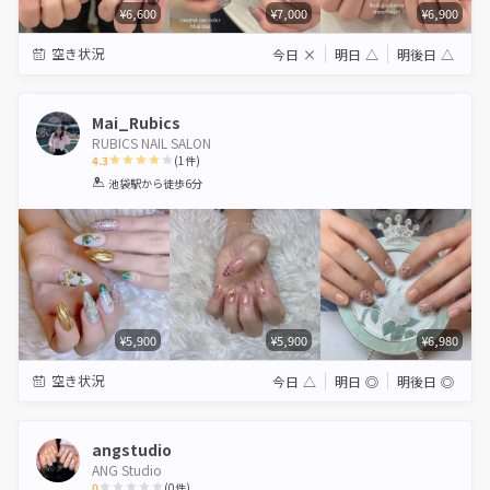
¥6,600
¥7,000
¥6,900
空き状況
今日
×
明日
△
明後日
△
Mai_Rubics
RUBICS NAIL SALON
4.3
(
1
件)
1
2
3
4
5
池袋駅
から徒歩6分
Star
Stars
Stars
Stars
Stars
¥5,900
¥5,900
¥6,980
空き状況
今日
△
明日
◎
明後日
◎
angstudio
ANG Studio
0
(
0
件)