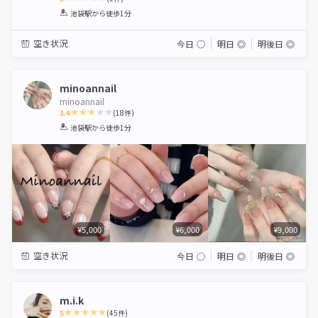
1
2
3
4
5
池袋駅
から徒歩1分
Star
Stars
Stars
Stars
Stars
空き状況
今日
◯
明日
◎
明後日
◎
minoannail
minoannail
3.4
(
18
件)
1
2
3
4
5
池袋駅
から徒歩1分
Star
Stars
Stars
Stars
Stars
¥5,000
¥6,000
¥9,000
空き状況
今日
◯
明日
◎
明後日
◎
m.i.k
5
(
45
件)