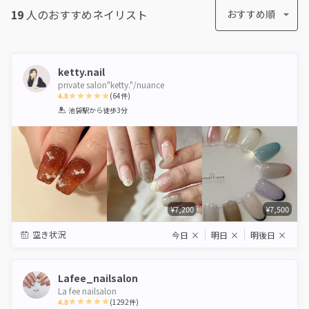
19
人のおすすめ
ネイリスト
おすすめ順
ketty.nail
private salon"ketty."/nuance
4.8
(
64
件)
1
2
3
4
5
池袋駅
から徒歩3分
Star
Stars
Stars
Stars
Stars
¥7,200
¥7,500
空き状況
今日
×
明日
×
明後日
×
Lafee_nailsalon
La fee nailsalon
4.8
(
1292
件)