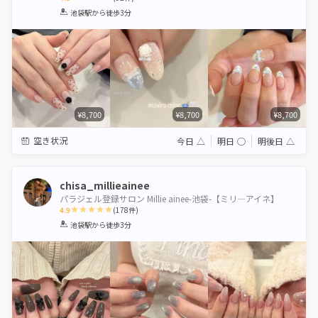
1
2
3
4
5
池袋駅
から徒歩3分
Star
Stars
Stars
Stars
Stars
¥8,700
¥8,700
¥8,700
空き状況
今日
△
明日
◯
明後日
△
chisa_millieainee
パラジェル登録サロン Millie ainee-池袋-【ミリ―アイネ】
4.9
(
178
件)
1
2
3
4
5
池袋駅
から徒歩3分
Star
Stars
Stars
Stars
Stars