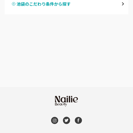
池袋のこだわり条件から探す
ハンドスカルプ
パラジェル
新宿
ハンドケアカラー
フィルイン
池袋
フット
持ち込み OK
銀座・新橋・有楽町
オフのみ
やり放題 あり
恵比寿・代官山・中目黒
初回オフ 無料
自由が丘・学芸大学
DVD観賞
六本木・麻布十番