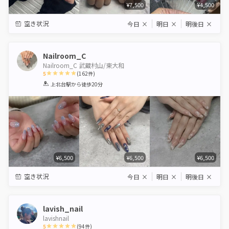
¥7,500
¥4,500
空き状況
今日
×
明日
×
明後日
×
Nailroom_C
Nailroom_C 武蔵村山/東大和
5
(
162
件)
1
2
3
4
5
上北台駅
から徒歩20分
Star
Stars
Stars
Stars
Stars
¥6,500
¥6,500
¥6,500
空き状況
今日
×
明日
×
明後日
×
lavish_nail
lavishnail
5
(
94
件)