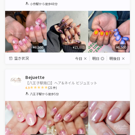
1
2
3
4
5
小作駅
から徒歩48分
Star
Stars
Stars
Stars
Stars
¥8,500
¥15,000
¥6,500
空き状況
今日
×
明日
◎
明後日
×
Bejuette
【八王子駅南口】ヘア&ネイル ビジュエット
4.9
(
21
件)
1
2
3
4
5
八王子駅
から徒歩5分
Star
Stars
Stars
Stars
Stars