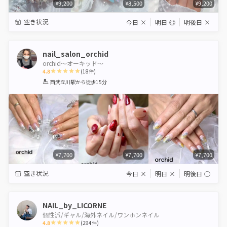
¥9,200
¥8,500
¥9,200
空き状況
今日
×
明日
◎
明後日
×
nail_salon_orchid
orchid～オーキッド～
4.8
(
18
件)
1
2
3
4
5
西武立川駅
から徒歩15分
Star
Stars
Stars
Stars
Stars
¥7,700
¥7,700
¥7,700
空き状況
今日
×
明日
×
明後日
◯
NAIL_by_LICORNE
個性派/ギャル/海外ネイル/ワンホンネイル
4.8
(
294
件)