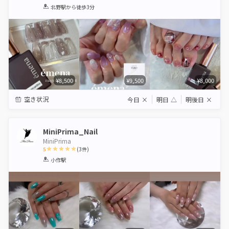
1
2
3
4
5
北野駅
から徒歩3分
Star
Stars
Stars
Stars
Stars
¥8,500
¥9,500
¥8,000
空き状況
今日
×
明日
△
明後日
×
MiniPrima_Nail
MiniPrima
5
(
3
件)
1
2
3
4
5
小作駅
Star
Stars
Stars
Stars
Stars