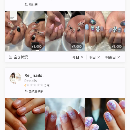
1
2
3
4
5
羽村駅
Star
Stars
Stars
Stars
Stars
¥8,000
¥7,000
¥8,000
空き状況
今日
×
明日
×
明後日
×
Re_nails.
Re:nails.
0
(
0
件)
1
2
3
4
5
西八王子駅
Star
Stars
Stars
Stars
Stars