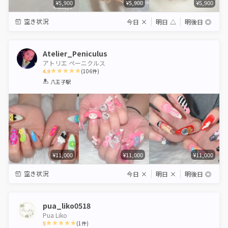
¥5,900
¥5,900
¥5,900
空き状況
今日
×
明日
△
明後日
◎
Atelier_Peniculus
アトリエ ペーニクルス
4.9
(
106
件)
1
2
3
4
5
八王子駅
Star
Stars
Stars
Stars
Stars
¥11,000
¥11,000
¥11,000
空き状況
今日
×
明日
×
明後日
◎
pua_liko0518
Pua Liko
5
(
1
件)