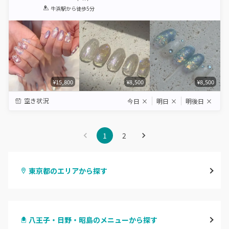
1
2
3
4
5
牛浜駅
から徒歩5分
Star
Stars
Stars
Stars
Stars
¥15,800
¥8,500
¥8,500
空き状況
今日
×
明日
×
明後日
×
1
2
東京都のエリアから探す
渋谷
八王子・日野・昭島のメニューから探す
原宿