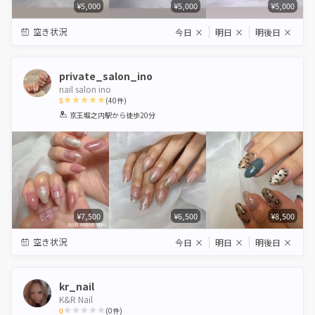
¥5,000
¥5,000
¥5,000
空き状況
今日
×
明日
×
明後日
×
private_salon_ino
nail salon ino
5
(
40
件)
1
2
3
4
5
京王堀之内駅
から徒歩20分
Star
Stars
Stars
Stars
Stars
¥7,500
¥6,500
¥8,500
空き状況
今日
×
明日
×
明後日
×
kr_nail
K&R Nail
0
(
0
件)