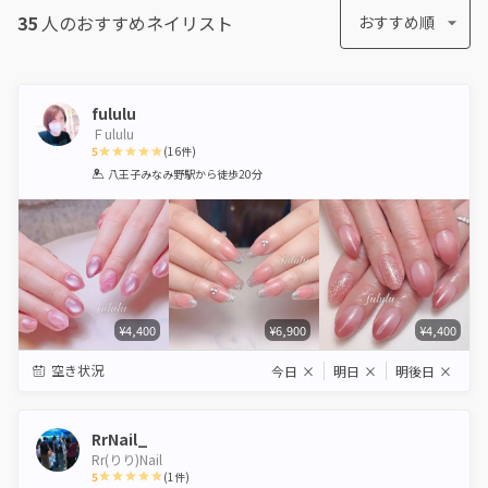
35
人のおすすめ
ネイリスト
おすすめ順
fululu
Ｆululu
5
(
16
件)
1
2
3
4
5
八王子みなみ野駅
から徒歩20分
Star
Stars
Stars
Stars
Stars
¥4,400
¥6,900
¥4,400
空き状況
今日
×
明日
×
明後日
×
RrNail_
Rr(りり)Nail
5
(
1
件)