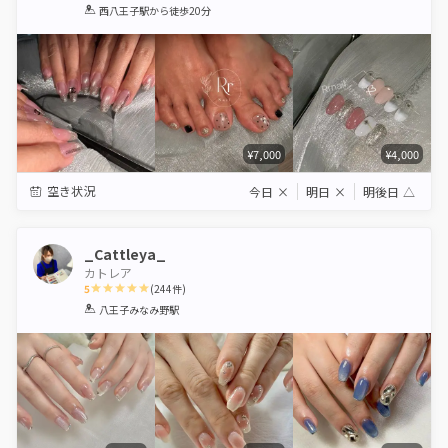
1
2
3
4
5
西八王子駅
から徒歩20分
Star
Stars
Stars
Stars
Stars
¥7,000
¥4,000
空き状況
今日
×
明日
×
明後日
△
_Cattleya_
カトレア
5
(
244
件)
1
2
3
4
5
八王子みなみ野駅
Star
Stars
Stars
Stars
Stars