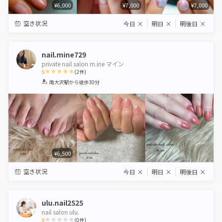
¥6,000
¥7,000
¥7,000
空き状況
今日
×
明日
×
明後日
×
nail.mine729
private nail salon m.ine マイン
5
(
2
件)
1
2
3
4
5
南大沢駅
から徒歩30分
Star
Stars
Stars
Stars
Stars
¥6,500
空き状況
今日
×
明日
×
明後日
×
ulu.nail2525
nail salon ulu.
0
(
0
件)