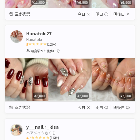
¥11,000
¥6,900
¥6,900
空き状況
今日
×
明日
◯
明後日
×
Hanatoki27
Hanatoki
5
(
12
件)
1
2
3
4
5
昭島駅
から徒歩15分
Star
Stars
Stars
Stars
Stars
¥7,000
¥7,000
¥7,500
空き状況
今日
×
明日
◎
明後日
◎
y__nail.r_Risa
ヘアメイクさくら
4.7
(
16
件)