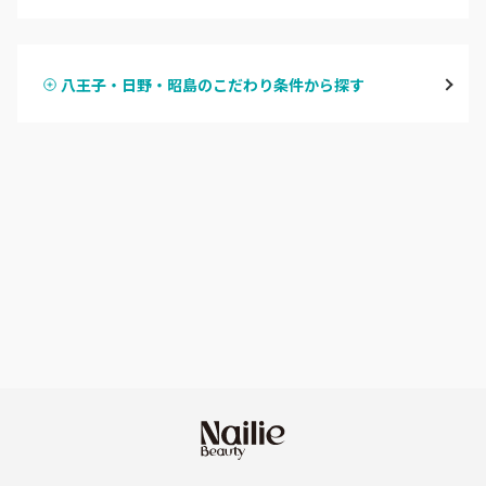
ハンドジェル
表参道・青山
八王子・日野・昭島のこだわり条件から探す
ハンドスカルプ
パラジェル
新宿
ハンドケアカラー
フィルイン
池袋
フット
持ち込み OK
銀座・新橋・有楽町
オフのみ
やり放題 あり
恵比寿・代官山・中目黒
初回オフ 無料
自由が丘・学芸大学