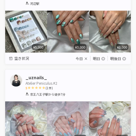
1
2
3
4
5
河辺駅
Star
Stars
Stars
Stars
Stars
¥5,000
¥3,000
¥3,000
空き状況
今日
×
明日
◎
明後日
◎
_uznails_
Atelier Peniculus.#2
5
(
1
件)
1
2
3
4
5
京王八王子駅
から徒歩7分
Star
Stars
Stars
Stars
Stars