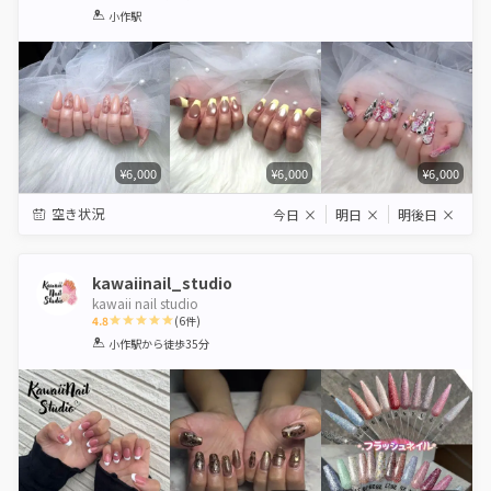
1
2
3
4
5
小作駅
Star
Stars
Stars
Stars
Stars
¥6,000
¥6,000
¥6,000
空き状況
今日
×
明日
×
明後日
×
kawaiinail_studio
kawaii nail studio
4.8
(
6
件)
1
2
3
4
5
小作駅
から徒歩35分
Star
Stars
Stars
Stars
Stars