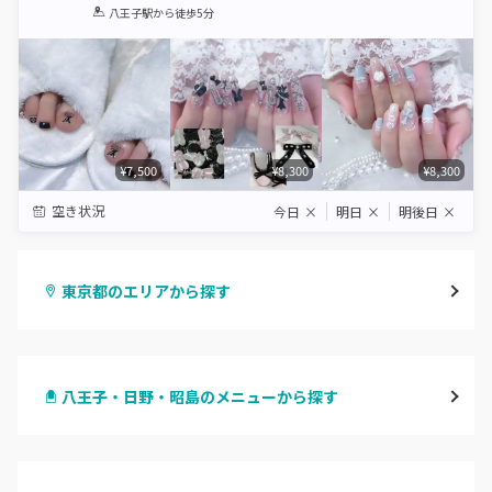
1
2
3
4
5
八王子駅
から徒歩5分
Star
Stars
Stars
Stars
Stars
¥7,500
¥8,300
¥8,300
空き状況
今日
×
明日
×
明後日
×
東京都のエリアから探す
渋谷
八王子・日野・昭島のメニューから探す
原宿
ハンドジェル
表参道・青山