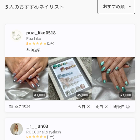
5
人のおすすめ
ネイリスト
おすすめ順
pua_liko0518
Pua Liko
5
(
1
件)
1
2
3
4
5
河辺駅
Star
Stars
Stars
Stars
Stars
¥3,000
¥5,000
¥3,000
空き状況
今日
×
明日
×
明後日
◎
_r__un03
ROCCOnail&eyelash
5
(
1
件)