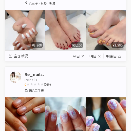
1
2
3
4
5
八王子・日野・昭島
Star
Stars
Stars
Stars
Stars
¥2,800
¥3,200
¥3,500
空き状況
今日
×
明日
×
明後日
△
Re_nails.
Re:nails.
0
(
0
件)
1
2
3
4
5
西八王子駅
Star
Stars
Stars
Stars
Stars