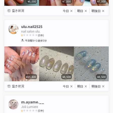
¥6,000
¥7,000
¥7,000
空き状況
今日
×
明日
×
明後日
×
ulu.nail2525
nail salon ulu.
0
(
0
件)
1
2
3
4
5
牛浜駅
から徒歩5分
Star
Stars
Stars
Stars
Stars
¥15,800
¥8,500
¥8,500
空き状況
今日
×
明日
×
明後日
×
m.ayame.__
Joli Lumiere
0
(
0
件)