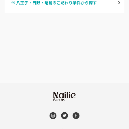
八王子・日野・昭島のこだわり条件から探す
ハンドスカルプ
パラジェル
新宿
ハンドケアカラー
フィルイン
池袋
フット
持ち込み OK
銀座・新橋・有楽町
オフのみ
やり放題 あり
恵比寿・代官山・中目黒
初回オフ 無料
自由が丘・学芸大学
DVD観賞
六本木・麻布十番