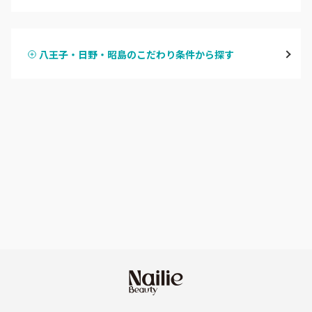
ハンドジェル
表参道・青山
八王子・日野・昭島のこだわり条件から探す
ハンドスカルプ
パラジェル
新宿
ハンドケアカラー
フィルイン
池袋
フット
持ち込み OK
銀座・新橋・有楽町
オフのみ
やり放題 あり
恵比寿・代官山・中目黒
初回オフ 無料
自由が丘・学芸大学