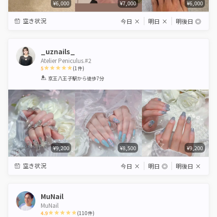
¥6,000
¥7,000
¥6,000
空き状況
今日
×
明日
×
明後日
◎
_uznails_
Atelier Peniculus.#2
5
(
1
件)
1
2
3
4
5
京王八王子駅
から徒歩7分
Star
Stars
Stars
Stars
Stars
¥9,200
¥8,500
¥9,200
空き状況
今日
×
明日
◎
明後日
×
MuNail
MuNail
4.9
(
110
件)