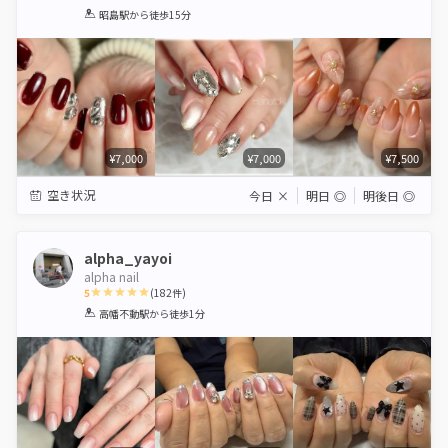
1
2
3
4
5
昭島駅
から徒歩15分
Star
Stars
Stars
Stars
Stars
¥7,000
¥7,000
¥7,500
空き状況
今日
×
明日
◎
明後日
◎
alpha_yayoi
alpha nail
5
(
182
件)
1
2
3
4
5
高幡不動駅
から徒歩1分
Star
Stars
Stars
Stars
Stars