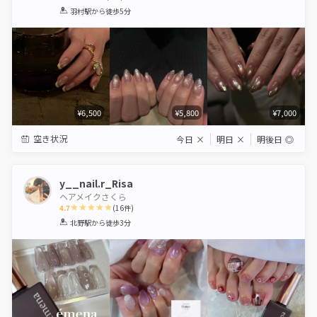
1
2
3
4
5
羽村駅
から徒歩5分
Star
Stars
Stars
Stars
Stars
¥6,500
¥5,800
¥7,000
空き状況
今日
×
明日
×
明後日
◎
y__nail.r_Risa
ヘアメイクさくら
4.7
(
16
件)
1
2
3
4
5
北野駅
から徒歩3分
Star
Stars
Stars
Stars
Stars