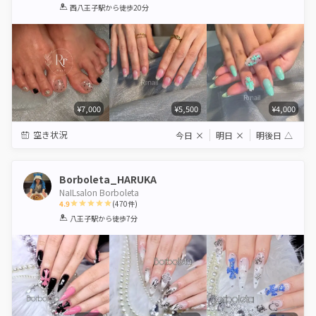
1
2
3
4
5
西八王子駅
から徒歩20分
Star
Stars
Stars
Stars
Stars
¥7,000
¥5,500
¥4,000
空き状況
今日
×
明日
×
明後日
△
Borboleta_HARUKA
NaILsalon Borboleta
4.9
(
470
件)
1
2
3
4
5
八王子駅
から徒歩7分
Star
Stars
Stars
Stars
Stars