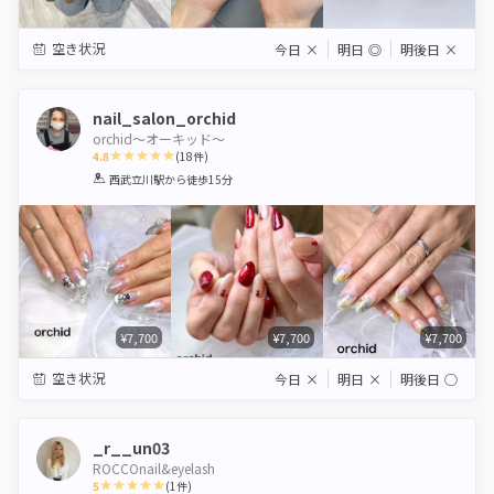
空き状況
今日
×
明日
◎
明後日
×
nail_salon_orchid
orchid～オーキッド～
4.8
(
18
件)
1
2
3
4
5
西武立川駅
から徒歩15分
Star
Stars
Stars
Stars
Stars
¥7,700
¥7,700
¥7,700
空き状況
今日
×
明日
×
明後日
◯
_r__un03
ROCCOnail&eyelash
5
(
1
件)