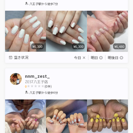
1
2
3
4
5
八王子駅
から徒歩7分
Star
Stars
Stars
Stars
Stars
¥6,300
¥6,300
¥6,480
空き状況
今日
×
明日
◎
明後日
◎
nnm_zest_
ZEST八王子店
0
(
0
件)
1
2
3
4
5
八王子駅
から徒歩4分
Star
Stars
Stars
Stars
Stars