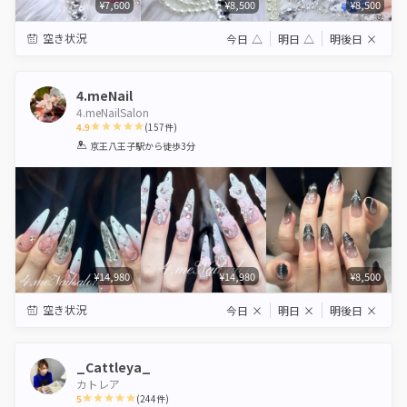
¥7,600
¥8,500
¥8,500
空き状況
今日
△
明日
△
明後日
×
4.meNail
4.meNailSalon
4.9
(
157
件)
1
2
3
4
5
京王八王子駅
から徒歩3分
Star
Stars
Stars
Stars
Stars
¥14,980
¥14,980
¥8,500
空き状況
今日
×
明日
×
明後日
×
_Cattleya_
カトレア
5
(
244
件)