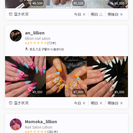
¥8,500
¥9,500
¥8,000
空き状況
今日
×
明日
△
明後日
×
an_lillion
lillion nail salon
4.8
(
72
件)
1
2
3
4
5
京王八王子駅
から徒歩5分
Star
Stars
Stars
Stars
Stars
¥9,000
¥7,000
¥9,000
空き状況
今日
×
明日
×
明後日
×
Momoka_lillion
Nail Salon Lillion
4.9
(
281
件)