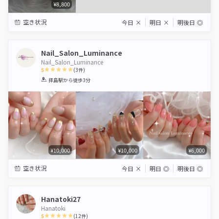
¥8,800
空き状況
今日
×
明日
×
明後日
◎
Nail_Salon_Luminance
Nail_Salon_Luminance
5
(
3
件)
1
2
3
4
5
拝島駅
から徒歩3分
Star
Stars
Stars
Stars
Stars
¥10,000
¥10,000
¥6,000
空き状況
今日
×
明日
◎
明後日
◎
Hanatoki27
Hanatoki
5
(
12
件)