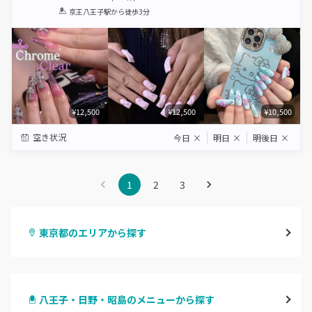
1
2
3
4
5
京王八王子駅
から徒歩3分
Star
Stars
Stars
Stars
Stars
¥12,500
¥12,500
¥10,500
空き状況
今日
×
明日
×
明後日
×
1
2
3
東京都のエリアから探す
渋谷
八王子・日野・昭島のメニューから探す
原宿