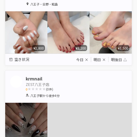
1
2
3
4
5
八王子・日野・昭島
Star
Stars
Stars
Stars
Stars
¥2,800
¥3,200
¥3,500
空き状況
今日
×
明日
×
明後日
△
krmnail
ZEST八王子店
0
(
0
件)
1
2
3
4
5
八王子駅
から徒歩4分
Star
Stars
Stars
Stars
Stars