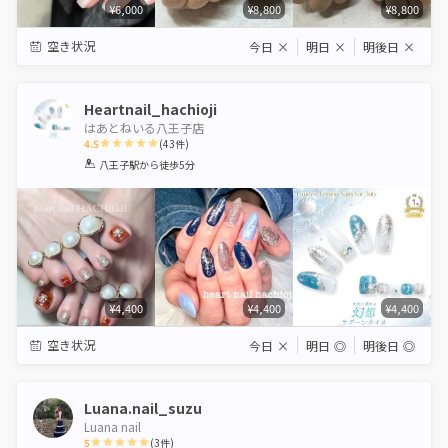
¥6,000
¥8,800
¥8,800
空き状況
今日
×
明日
×
明後日
×
Heartnail_hachioji
はあとねいる八王子店
4.5
(
43
件)
1
2
3
4
5
八王子駅
から徒歩5分
Star
Stars
Stars
Stars
Stars
¥4,400
¥4,400
¥4,400
空き状況
今日
×
明日
◎
明後日
◎
Luana.nail_suzu
Luana nail
5
(
3
件)