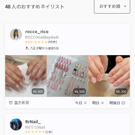
48
人のおすすめ
ネイリスト
おすすめ順
rocco_rico
ROCCOnail&eyelash
4.9
(
49
件)
1
2
3
4
5
八王子駅
から徒歩5分
Star
Stars
Stars
Stars
Stars
¥9,900
¥8,900
¥8,300
空き状況
今日
×
明日
×
明後日
◎
RrNail_
Rr(りり)Nail
5
(
1
件)