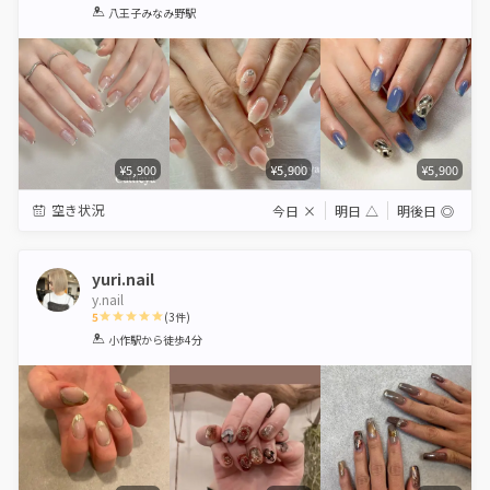
1
2
3
4
5
八王子みなみ野駅
Star
Stars
Stars
Stars
Stars
¥5,900
¥5,900
¥5,900
空き状況
今日
×
明日
△
明後日
◎
yuri.nail
y.nail
5
(
3
件)
1
2
3
4
5
小作駅
から徒歩4分
Star
Stars
Stars
Stars
Stars