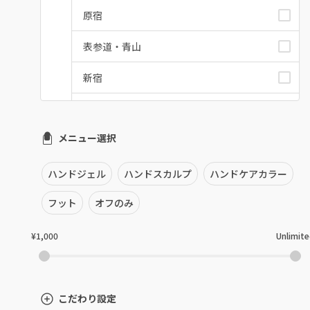
原宿
表参道・青山
新宿
池袋
メニュー選択
銀座・新橋・有楽町
恵比寿・代官山・中目黒
ハンドジェル
ハンドスカルプ
ハンドケアカラー
自由が丘・学芸大学
フット
オフのみ
六本木・麻布十番
¥1,000
Unlimit
三軒茶屋・用賀・二子玉川
下北沢・代々木上原
こだわり設定