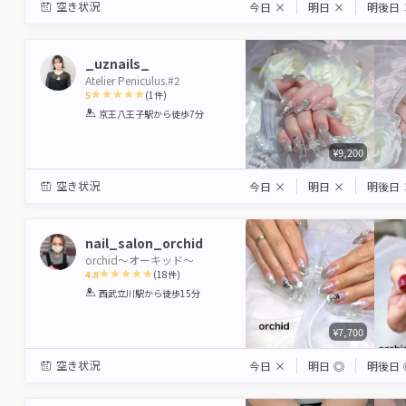
空き状況
今日
×
明日
×
明後日
_uznails_
Atelier Peniculus.#2
5
(
1
件)
1
2
3
4
5
京王八王子駅
から徒歩7分
Star
Stars
Stars
Stars
Stars
¥9,200
空き状況
今日
×
明日
×
明後日
nail_salon_orchid
orchid～オーキッド～
4.8
(
18
件)
1
2
3
4
5
西武立川駅
から徒歩15分
Star
Stars
Stars
Stars
Stars
¥7,700
空き状況
今日
×
明日
◎
明後日