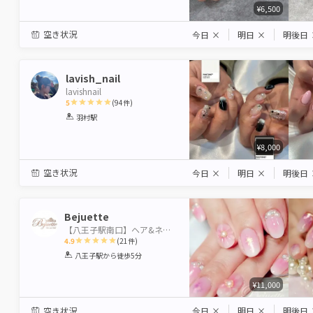
¥6,500
空き状況
今日
×
明日
×
明後日
lavish_nail
lavishnail
5
(
94
件)
1
2
3
4
5
羽村駅
Star
Stars
Stars
Stars
Stars
¥8,000
空き状況
今日
×
明日
×
明後日
Bejuette
【八王子駅南口】ヘア&ネイル ビジュエット
4.9
(
21
件)
1
2
3
4
5
八王子駅
から徒歩5分
Star
Stars
Stars
Stars
Stars
¥11,000
空き状況
今日
×
明日
×
明後日