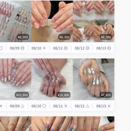
¥8,900
¥8,300
¥8,300
◯
08/09
◎
08/10
×
08/11
◎
08/12
◎
08/13
◎
¥10,800
¥10,800
¥7,800
×
08/09
△
08/10
◯
08/11
×
08/12
△
08/13
×