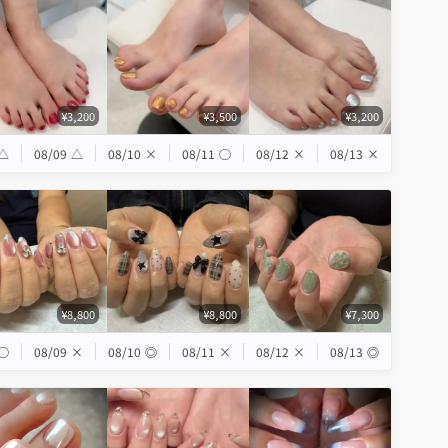
¥3,200
¥3,500
¥3,200
△
08/09
△
08/10
×
08/11
◯
08/12
×
08/13
×
¥8,800
¥8,800
¥7,300
◯
08/09
×
08/10
◎
08/11
×
08/12
×
08/13
◎