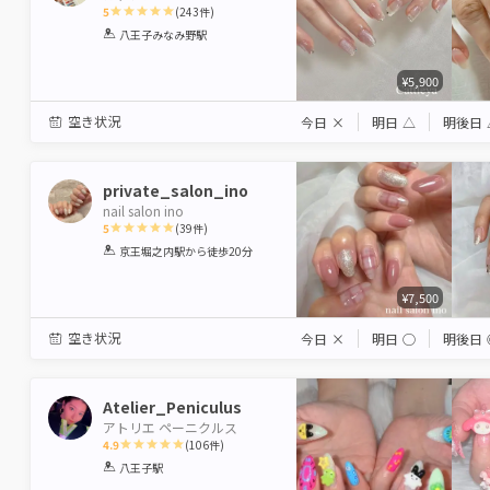
5
(
243
件)
1
2
3
4
5
八王子みなみ野駅
Star
Stars
Stars
Stars
Stars
¥5,900
空き状況
今日
×
明日
△
明後日
private_salon_ino
nail salon ino
5
(
39
件)
1
2
3
4
5
京王堀之内駅
から徒歩20分
Star
Stars
Stars
Stars
Stars
¥7,500
空き状況
今日
×
明日
◯
明後日
Atelier_Peniculus
アトリエ ペーニクルス
4.9
(
106
件)
1
2
3
4
5
八王子駅
Star
Stars
Stars
Stars
Stars