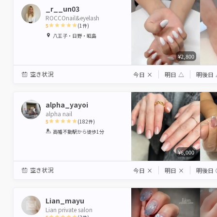
_r__un03
ROCCOnail&eyelash
5
(
1
件)
1
2
3
4
5
八王子・日野・昭島
Star
Stars
Stars
Stars
Stars
¥2,800
空き状況
今日
×
明日
△
明後日
alpha_yayoi
alpha nail
5
(
182
件)
1
2
3
4
5
高幡不動駅
から徒歩1分
Star
Stars
Stars
Stars
Stars
¥6,000
空き状況
今日
×
明日
×
明後日
Lian_mayu
Lian private salon