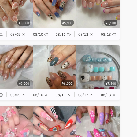
¥5,900
¥5,900
¥5,900
△
08/09
×
08/10
◎
08/11
◎
08/12
×
08/13
◎
¥6,500
¥8,500
¥7,800
◎
08/09
×
08/10
×
08/11
×
08/12
×
08/13
×