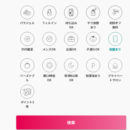
目黒・戸越・武蔵小山
北千住・町屋・亀有
パラジェル
フィルイン
持ち込み

やり放題

初回オフ

OK
あり
無料
錦糸町・小岩・青砥
吉祥寺・荻窪・三鷹
DVD観賞
メンズOK
出張OK
子連れOK
個室あり
立川・国立・国分寺
八王子・日野・昭島
リーズナブ
朝10時前
夜8時以降
駐車場あり
プライベー
ル
OK
OK
トサロン
中野・高円寺・阿佐ヶ谷
品川・大森・蒲田
ポイント3
倍
上野・日本橋・浅草
検索
日暮里・駒込・千駄木