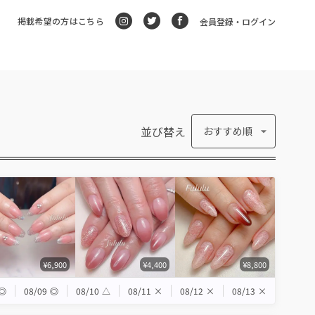
掲載希望の方はこちら
会員登録・ログイン
並び替え
おすすめ順
¥6,900
¥4,400
¥8,800
◎
08/09
◎
08/10
△
08/11
×
08/12
×
08/13
×