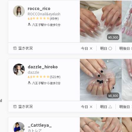
rocco_rico
ROCCOnail&eyelash
4.9
(
49
件)
1
2
3
4
5
八王子駅
から徒歩5分
Star
Stars
Stars
Stars
Stars
¥9,900
空き状況
今日
×
明日
◯
明後日
dazzle_hiroko
dazzle
4.9
(
521
件)
1
2
3
4
5
八王子駅
から徒歩3分
Star
Stars
Stars
Stars
Stars
¥8,800
ed
空き状況
今日
×
明日
△
明後日
_Cattleya_
カトレア