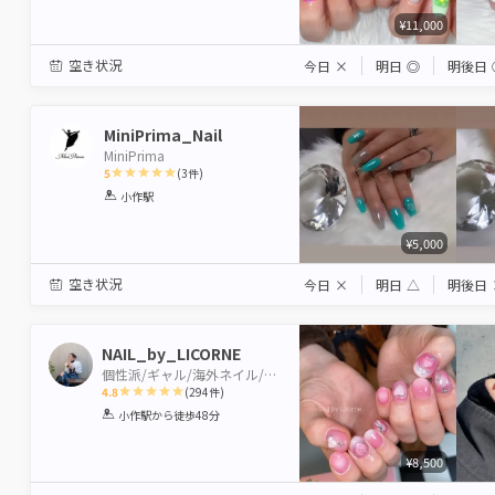
¥11,000
空き状況
今日
×
明日
◎
明後日
MiniPrima_Nail
MiniPrima
5
(
3
件)
1
2
3
4
5
小作駅
Star
Stars
Stars
Stars
Stars
¥5,000
空き状況
今日
×
明日
△
明後日
NAIL_by_LICORNE
個性派/ギャル/海外ネイル/ワンホンネイル
4.8
(
294
件)
1
2
3
4
5
小作駅
から徒歩48分
Star
Stars
Stars
Stars
Stars
¥8,500