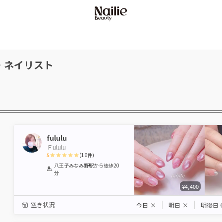
・ネイリスト
fululu
Ｆululu
5
(
16
件)
1
2
3
4
5
八王子みなみ野駅
から徒歩20
分
Star
Stars
Stars
Stars
Stars
¥4,400
空き状況
今日
×
明日
×
明後日