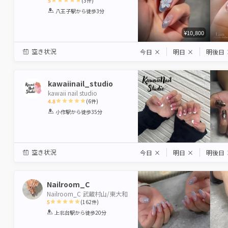
5
(
3
件)
1
2
3
4
5
八王子駅
から徒歩3分
Star
Stars
Stars
Stars
Stars
¥10,800
空き状況
今日
×
明日
×
明後日
kawaiinail_studio
kawaii nail studio
4.8
(
6
件)
1
2
3
4
5
小作駅
から徒歩35分
Star
Stars
Stars
Stars
Stars
空き状況
今日
×
明日
×
明後日
Nailroom_C
Nailroom_C 武蔵村山/東大和
5
(
162
件)
1
2
3
4
5
上北台駅
から徒歩20分
Star
Stars
Stars
Stars
Stars