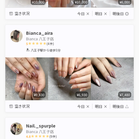
¥10,000
¥10,000
¥6,000
空き状況
今日
×
明日
×
明後日
◎
Bianca_aira
Bianca 八王子店
5
(
4
件)
1
2
3
4
5
八王子駅
から徒歩5分
Star
Stars
Stars
Stars
Stars
¥9,830
¥6,930
¥7,480
空き状況
今日
×
明日
×
明後日
△
Nail._spurple
Bianca 八王子店
4.8
(
9
件)