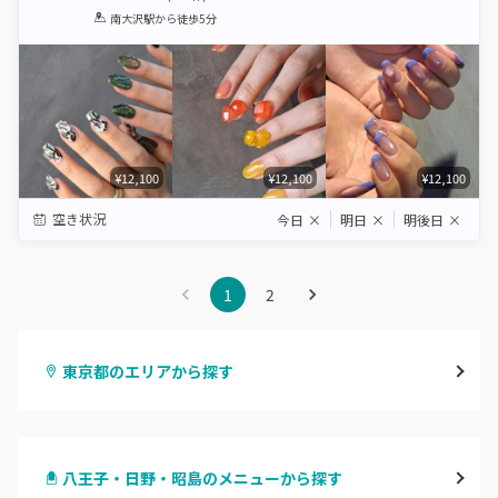
1
2
3
4
5
南大沢駅
から徒歩5分
Star
Stars
Stars
Stars
Stars
¥12,100
¥12,100
¥12,100
空き状況
今日
×
明日
×
明後日
×
1
2
東京都のエリアから探す
渋谷
八王子・日野・昭島のメニューから探す
原宿