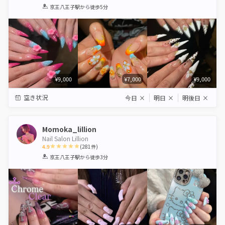
1
2
3
4
5
京王八王子駅
から徒歩5分
Star
Stars
Stars
Stars
Stars
¥9,000
¥7,000
¥9,000
空き状況
今日
×
明日
×
明後日
×
Momoka_lillion
Nail Salon Lillion
4.9
(
281
件)
1
2
3
4
5
京王八王子駅
から徒歩3分
Star
Stars
Stars
Stars
Stars