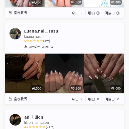
¥4,400
¥4,400
¥4,400
空き状況
今日
×
明日
◎
明後日
◎
Luana.nail_suzu
Luana nail
5
(
3
件)
1
2
3
4
5
羽村駅
から徒歩5分
Star
Stars
Stars
Stars
Stars
¥6,500
¥5,800
¥7,000
空き状況
今日
×
明日
×
明後日
×
an_lillion
lillion nail salon
4.7
(
71
件)