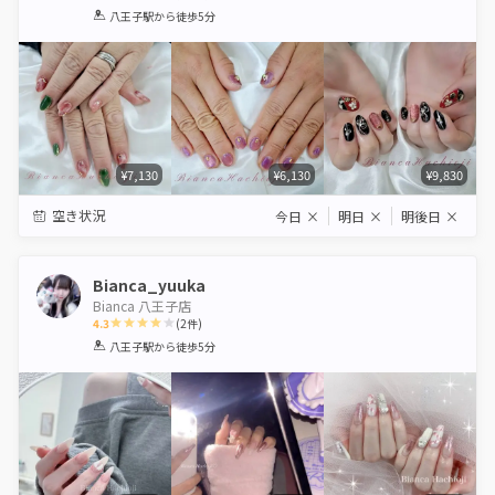
1
2
3
4
5
八王子駅
から徒歩5分
Star
Stars
Stars
Stars
Stars
¥7,130
¥6,130
¥9,830
空き状況
今日
×
明日
×
明後日
×
Bianca_yuuka
Bianca 八王子店
4.3
(
2
件)
1
2
3
4
5
八王子駅
から徒歩5分
Star
Stars
Stars
Stars
Stars