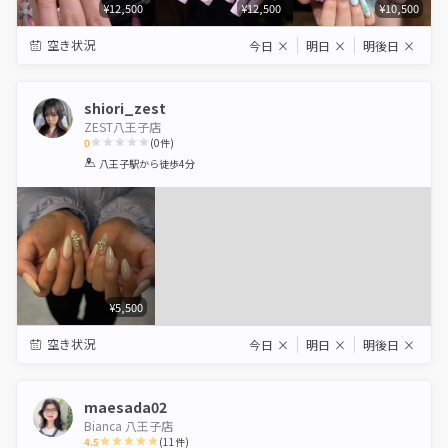
¥12,500
¥12,500
¥10,500
空き状況
今日
×
明日
×
明後日
×
shiori_zest
ZEST八王子店
0
(
0
件)
1
2
3
4
5
八王子駅
から徒歩4分
Star
Stars
Stars
Stars
Stars
¥5,500
空き状況
今日
×
明日
×
明後日
×
maesada02
Bianca 八王子店
4.5
(
11
件)