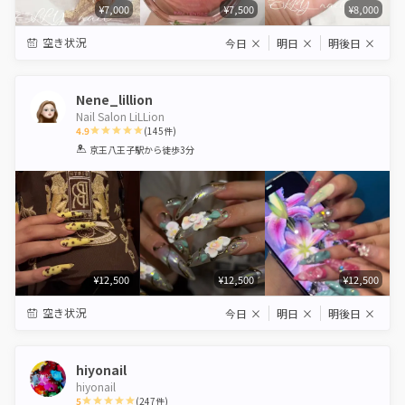
¥7,000
¥7,500
¥8,000
空き状況
今日
×
明日
×
明後日
×
Nene_lillion
Nail Salon LiLLion
4.9
(
145
件)
1
2
3
4
5
京王八王子駅
から徒歩3分
Star
Stars
Stars
Stars
Stars
¥12,500
¥12,500
¥12,500
空き状況
今日
×
明日
×
明後日
×
hiyonail
hiyonail
5
(
247
件)