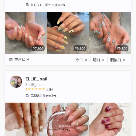
1
2
3
4
5
京王八王子駅
から徒歩5分
Star
Stars
Stars
Stars
Stars
¥7,900
¥9,800
¥9,800
空き状況
今日
×
明日
×
明後日
×
ELLIE_nail
ELLIE_nail
5
(
2
件)
1
2
3
4
5
拝島駅
から徒歩3分
Star
Stars
Stars
Stars
Stars