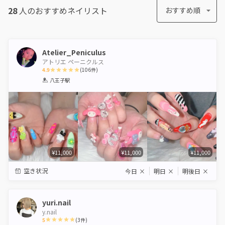
28
人のおすすめ
ネイリスト
おすすめ順
Atelier_Peniculus
アトリエ ペーニクルス
4.9
(
106
件)
1
2
3
4
5
八王子駅
Star
Stars
Stars
Stars
Stars
¥11,000
¥11,000
¥11,000
空き状況
今日
×
明日
×
明後日
×
yuri.nail
y.nail
5
(
3
件)