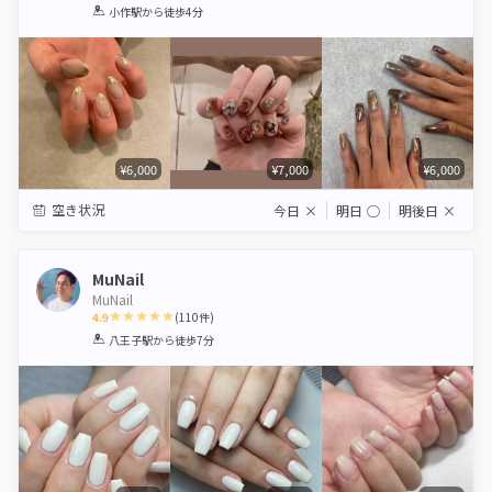
1
2
3
4
5
小作駅
から徒歩4分
Star
Stars
Stars
Stars
Stars
¥6,000
¥7,000
¥6,000
空き状況
今日
×
明日
◯
明後日
×
MuNail
MuNail
4.9
(
110
件)
1
2
3
4
5
八王子駅
から徒歩7分
Star
Stars
Stars
Stars
Stars