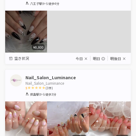
1
2
3
4
5
八王子駅
から徒歩4分
Star
Stars
Stars
Stars
Stars
¥8,800
空き状況
今日
×
明日
◎
明後日
×
Nail_Salon_Luminance
Nail_Salon_Luminance
5
(
3
件)
1
2
3
4
5
拝島駅
から徒歩3分
Star
Stars
Stars
Stars
Stars