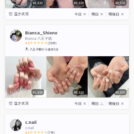
¥9,830
¥9,830
¥9,830
空き状況
今日
×
明日
×
明後日
×
Bianca_Shiono
Bianca 八王子店
4.8
(
36
件)
1
2
3
4
5
八王子駅
から徒歩5分
Star
Stars
Stars
Stars
Stars
¥5,830
¥9,830
¥9,830
空き状況
今日
×
明日
△
明後日
×
c.nail
c.nail
4.4
(
7
件)