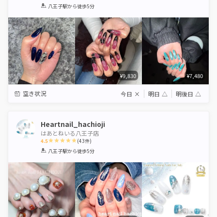
1
2
3
4
5
八王子駅
から徒歩5分
Star
Stars
Stars
Stars
Stars
¥9,830
¥7,480
空き状況
今日
×
明日
△
明後日
△
Heartnail_hachioji
はあとねいる八王子店
4.5
(
43
件)
1
2
3
4
5
八王子駅
から徒歩5分
Star
Stars
Stars
Stars
Stars