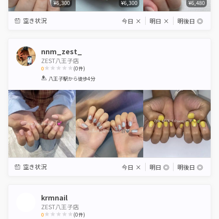
¥6,300
¥6,300
¥6,480
空き状況
今日
×
明日
×
明後日
◎
nnm_zest_
ZEST八王子店
0
(
0
件)
1
2
3
4
5
八王子駅
から徒歩4分
Star
Stars
Stars
Stars
Stars
空き状況
今日
×
明日
◎
明後日
◎
krmnail
ZEST八王子店
0
(
0
件)