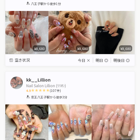
1
2
3
4
5
八王子駅
から徒歩1分
Star
Stars
Stars
Stars
Stars
¥8,680
¥8,680
¥8,680
空き状況
今日
×
明日
◎
明後日
◎
kk__Lillion
Nail Salon Lillion (ﾘﾘｵﾝ)
4.9
(
107
件)
1
2
3
4
5
京王八王子駅
から徒歩3分
Star
Stars
Stars
Stars
Stars