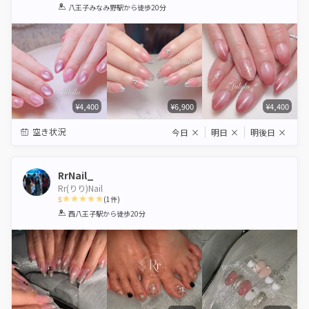
1
2
3
4
5
八王子みなみ野駅
から徒歩20分
Star
Stars
Stars
Stars
Stars
¥4,400
¥6,900
¥4,400
空き状況
今日
×
明日
×
明後日
×
RrNail_
Rr(りり)Nail
5
(
1
件)
1
2
3
4
5
西八王子駅
から徒歩20分
Star
Stars
Stars
Stars
Stars