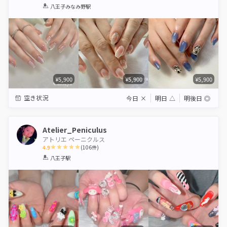
1
2
3
4
5
八王子みなみ野駅
Star
Stars
Stars
Stars
Stars
¥5,900
¥5,900
¥5,900
空き状況
今日
×
明日
△
明後日
◎
Atelier_Peniculus
アトリエ ペーニクルス
4.9
(
106
件)
1
2
3
4
5
八王子駅
Star
Stars
Stars
Stars
Stars