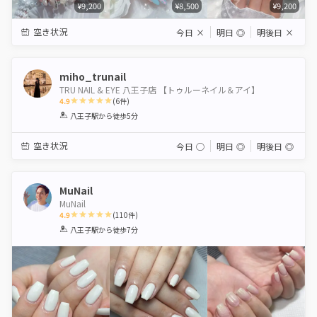
¥9,200
¥8,500
¥9,200
空き状況
今日
×
明日
◎
明後日
×
miho_trunail
TRU NAIL & EYE 八王子店 【トゥルーネイル＆アイ】
4.9
(
6
件)
1
2
3
4
5
八王子駅
から徒歩5分
Star
Stars
Stars
Stars
Stars
空き状況
今日
◯
明日
◎
明後日
◎
MuNail
MuNail
4.9
(
110
件)
1
2
3
4
5
八王子駅
から徒歩7分
Star
Stars
Stars
Stars
Stars