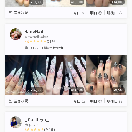
¥19,800
¥10,500
¥14,000
空き状況
今日
×
明日
◎
明後日
△
4.meNail
4.meNailSalon
4.9
(
157
件)
1
2
3
4
5
京王八王子駅
から徒歩3分
Star
Stars
Stars
Stars
Stars
¥14,980
¥14,980
¥8,500
空き状況
今日
△
明日
◎
明後日
◎
_Cattleya_
カトレア
5
(
244
件)