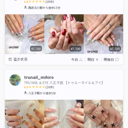
4.8
(
18
件)
1
2
3
4
5
西武立川駅
から徒歩15分
Star
Stars
Stars
Stars
Stars
¥7,700
¥7,700
¥7,700
空き状況
今日
△
明日
×
明後日
◯
trunail_mihiro
TRU NAIL & EYE 八王子店 【トゥルーネイル＆アイ】
4.9
(
26
件)
1
2
3
4
5
八王子駅
から徒歩5分
Star
Stars
Stars
Stars
Stars