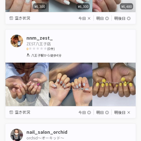
¥6,300
¥6,300
¥6,480
空き状況
今日
×
明日
◎
明後日
◎
nnm_zest_
ZEST八王子店
0
(
0
件)
1
2
3
4
5
八王子駅
から徒歩4分
Star
Stars
Stars
Stars
Stars
空き状況
今日
◎
明日
◎
明後日
×
nail_salon_orchid
orchid～オーキッド～