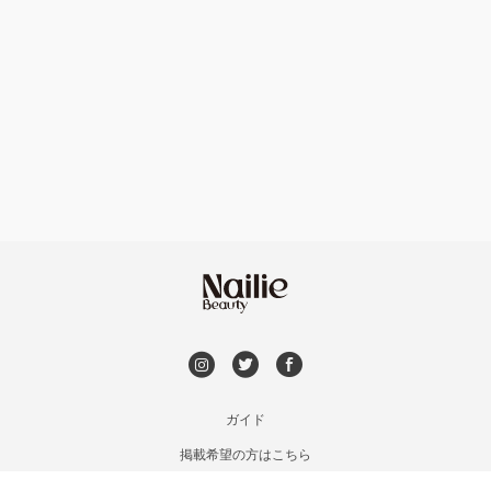
ハンドケアカラー
フィルイン
池袋
フット
持ち込み OK
銀座・新橋・有楽町
オフのみ
やり放題 あり
恵比寿・代官山・中目黒
初回オフ 無料
自由が丘・学芸大学
DVD観賞
六本木・麻布十番
メンズOK
ガイド
三軒茶屋・用賀・二子玉川
掲載希望の方はこちら
出張OK
利用規約