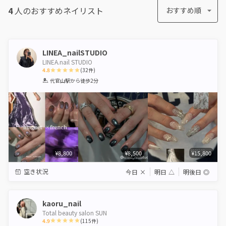
4
人のおすすめ
ネイリスト
おすすめ順
LINEA_nailSTUDIO
LINEA.nail STUDIO
4.8
(
32
件)
1
2
3
4
5
代官山駅
から徒歩2分
Star
Stars
Stars
Stars
Stars
¥8,800
¥8,500
¥15,800
空き状況
今日
×
明日
△
明後日
◎
kaoru_nail
Total beauty salon SUN
4.9
(
115
件)