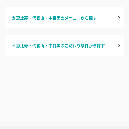
渋谷
恵比寿・代官山・中目黒のメニューから探す
原宿
ハンドジェル
表参道・青山
恵比寿・代官山・中目黒のこだわり条件から探す
ハンドスカルプ
パラジェル
新宿
ハンドケアカラー
フィルイン
池袋
フット
持ち込み OK
銀座・新橋・有楽町
オフのみ
やり放題 あり
恵比寿・代官山・中目黒