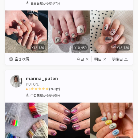
1
2
3
4
5
白金台駅
から徒歩7分
Star
Stars
Stars
Stars
Stars
¥13,750
¥10,450
¥13,750
空き状況
今日
×
明日
×
明後日
△
marina_puton
PUTON.
4.9
(
260
件)
1
2
3
4
5
中目黒駅
から徒歩5分
Star
Stars
Stars
Stars
Stars