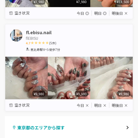
¥7,980
¥7,980
¥13,500
空き状況
今日
◎
明日
◎
明後日
×
fl.ebisu.nail
flEBISU
4.7
(
5
件)
1
2
3
4
5
恵比寿駅
から徒歩7分
Star
Stars
Stars
Stars
Stars
¥9,980
¥9,980
¥9,980
空き状況
今日
×
明日
×
明後日
×
東京都のエリアから探す