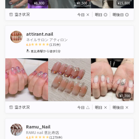
¥8,800
¥8,500
¥15,800
空き状況
今日
×
明日
◎
明後日
◎
attirant.nail
ネイルサロン アティロン
4.9
(
135
件)
1
2
3
4
5
恵比寿駅
から徒歩5分
Star
Stars
Stars
Stars
Stars
¥7,700
空き状況
今日
△
明日
×
明後日
×
Ramu_Nail
RAMU nail 恵比寿店
4.8
(
1279
件)