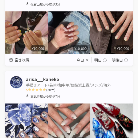
1
2
3
4
5
代官山駅
から徒歩3分
Star
Stars
Stars
Stars
Stars
¥10,000
¥10,000
¥10,000
空き状況
今日
×
明日
◯
明後日
◯
arisa__kaneko
手描きアート/芸術/和中華/個性派上品/メンズ/海外
5
(
30
件)
1
2
3
4
5
恵比寿駅
から徒歩7分
Star
Stars
Stars
Stars
Stars