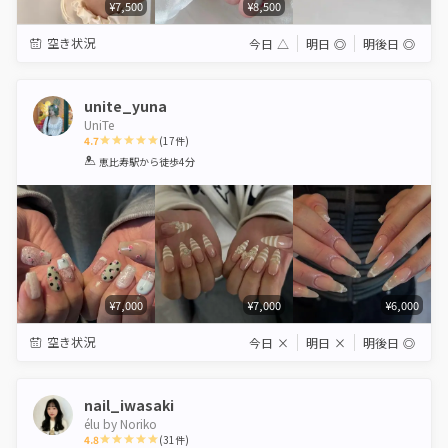
¥7,500
¥8,500
空き状況
今日
△
明日
◎
明後日
◎
unite_yuna
UniTe
4.7
(
17
件)
1
2
3
4
5
恵比寿駅
から徒歩4分
Star
Stars
Stars
Stars
Stars
¥7,000
¥7,000
¥6,000
空き状況
今日
×
明日
×
明後日
◎
nail_iwasaki
élu by Noriko
4.8
(
31
件)