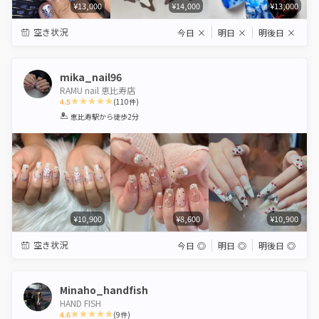
¥13,000
¥14,000
¥13,000
空き状況
今日
×
明日
×
明後日
×
mika_nail96
RAMU nail 恵比寿店
4.5
(
110
件)
1
2
3
4
5
恵比寿駅
から徒歩2分
Star
Stars
Stars
Stars
Stars
¥10,900
¥8,600
¥10,900
空き状況
今日
◎
明日
◎
明後日
◎
Minaho_handfish
HAND FISH
4.6
(
9
件)