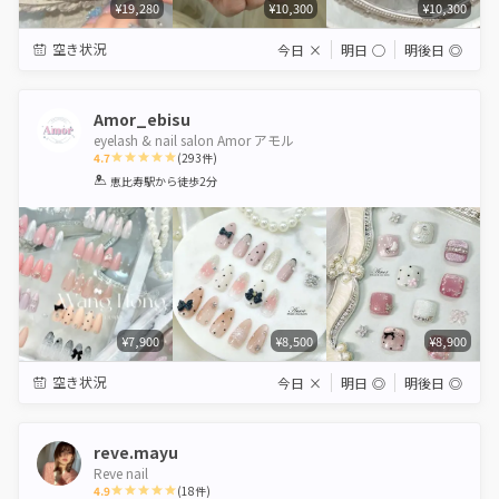
¥19,280
¥10,300
¥10,300
空き状況
今日
×
明日
◯
明後日
◎
Amor_ebisu
eyelash & nail salon Amor アモル
4.7
(
293
件)
1
2
3
4
5
恵比寿駅
から徒歩2分
Star
Stars
Stars
Stars
Stars
¥7,900
¥8,500
¥8,900
空き状況
今日
×
明日
◎
明後日
◎
reve.mayu
Reve nail
4.9
(
18
件)