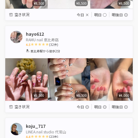
¥8,500
¥8,500
¥8,500
空き状況
今日
×
明日
◯
明後日
◎
hayo612
RAMU nail 恵比寿店
4.5
(
32
件)
1
2
3
4
5
恵比寿駅
から徒歩2分
Star
Stars
Stars
Stars
Stars
¥9,500
¥8,300
¥4,000
空き状況
今日
◎
明日
◎
明後日
◎
koju_717
LINEA.nail studio 代官山
4.8
(
23
件)