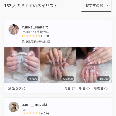
132
人のおすすめ
ネイリスト
おすすめ順
Yuuka_Nailart
RAMU nail 恵比寿店
4.7
(
107
件)
1
2
3
4
5
恵比寿駅
から徒歩2分
Star
Stars
Stars
Stars
Stars
¥8,600
¥10,900
¥10,900
空き状況
今日
◎
明日
◎
明後日
◎
.sen__misaki
.sen
4.8
(
40
件)