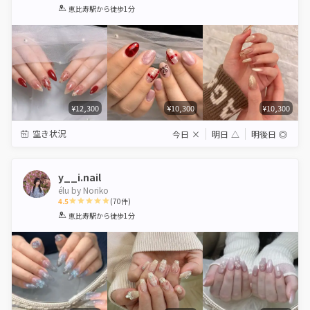
1
2
3
4
5
恵比寿駅
から徒歩1分
Star
Stars
Stars
Stars
Stars
¥12,300
¥10,300
¥10,300
空き状況
今日
×
明日
△
明後日
◎
y__i.nail
élu by Noriko
4.5
(
70
件)
1
2
3
4
5
恵比寿駅
から徒歩1分
Star
Stars
Stars
Stars
Stars