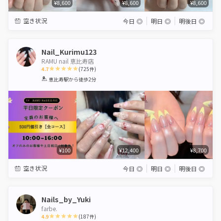
¥8,600
¥8,600
¥8,600
空き状況
今日
◎
明日
◎
明後日
◎
Nail_Kurimu123
RAMU nail 恵比寿店
4.7
(
725
件)
1
2
3
4
5
恵比寿駅
から徒歩2分
Star
Stars
Stars
Stars
Stars
¥100
¥12,400
¥8,700
空き状況
今日
◎
明日
◎
明後日
◎
Nails_by_Yuki
farbe.
4.9
(
187
件)