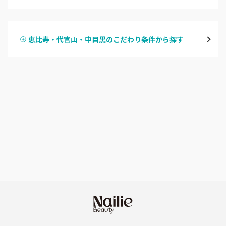
ハンドジェル
表参道・青山
恵比寿・代官山・中目黒のこだわり条件から探す
ハンドスカルプ
パラジェル
新宿
ハンドケアカラー
フィルイン
池袋
フット
持ち込み OK
銀座・新橋・有楽町
オフのみ
やり放題 あり
恵比寿・代官山・中目黒
初回オフ 無料
自由が丘・学芸大学