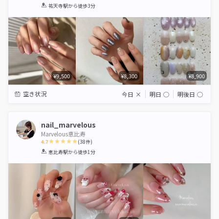
1
2
3
4
5
祐天寺駅
から徒歩3分
Star
Stars
Stars
Stars
Stars
¥9,500
¥8,300
¥8,900
空き状況
今日
×
明日
◯
明後日
◯
nail_marvelous
Marvelous恵比寿
4.7
(
38
件)
1
2
3
4
5
恵比寿駅
から徒歩1分
Star
Stars
Stars
Stars
Stars