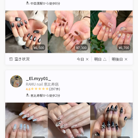
1
2
3
4
5
中目黒駅
から徒歩8分
Star
Stars
Stars
Stars
Stars
¥6,500
¥7,300
¥6,700
空き状況
今日
×
明日
△
明後日
×
_El.myy01_
RAMU nail 恵比寿店
4.6
(
297
件)
1
2
3
4
5
恵比寿駅
から徒歩2分
Star
Stars
Stars
Stars
Stars