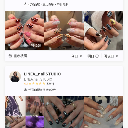
1
2
3
4
5
代官山駅・恵比寿駅・中目黒駅
Star
Stars
Stars
Stars
Stars
¥9,050
空き状況
今日
×
明日
◯
明後日
×
LINEA_nailSTUDIO
LINEA.nail STUDIO
4.8
(
32
件)
1
2
3
4
5
代官山駅
から徒歩2分
Star
Stars
Stars
Stars
Stars