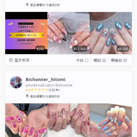
1
2
3
4
5
恵比寿駅
から徒歩2分
Star
Stars
Stars
Stars
Stars
¥100
¥12,400
¥8,600
空き状況
今日
◯
明日
◎
明後日
◎
Bichonner_hitomi
private nail salon Bichonner
4.9
(
161
件)
1
2
3
4
5
恵比寿駅
から徒歩5分
Star
Stars
Stars
Stars
Stars