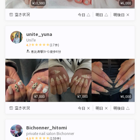
¥10,980
¥6,000
空き状況
今日
△
明日
△
明後日
×
unite_yuna
UniTe
4.7
(
17
件)
1
2
3
4
5
恵比寿駅
から徒歩4分
Star
Stars
Stars
Stars
Stars
¥7,000
¥7,000
¥6,000
空き状況
今日
×
明日
×
明後日
△
Bichonner_hitomi
private nail salon Bichonner
4.9
(
159
件)