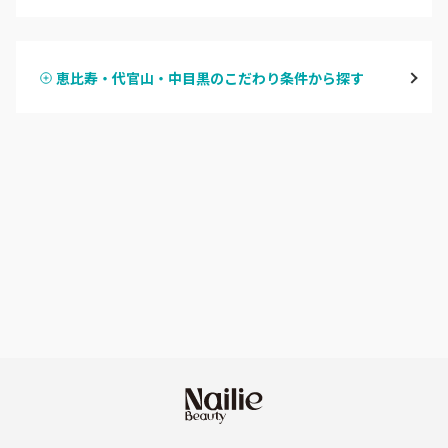
ハンドジェル
表参道・青山
恵比寿・代官山・中目黒のこだわり条件から探す
ハンドスカルプ
パラジェル
新宿
ハンドケアカラー
フィルイン
池袋
フット
持ち込み OK
銀座・新橋・有楽町
オフのみ
やり放題 あり
恵比寿・代官山・中目黒
初回オフ 無料
自由が丘・学芸大学