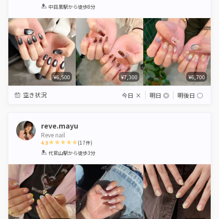
1
2
3
4
5
中目黒駅
から徒歩8分
Star
Stars
Stars
Stars
Stars
¥6,500
¥7,300
¥6,700
空き状況
今日
×
明日
◎
明後日
◯
reve.mayu
Reve nail
4.9
(
17
件)
1
2
3
4
5
代官山駅
から徒歩3分
Star
Stars
Stars
Stars
Stars