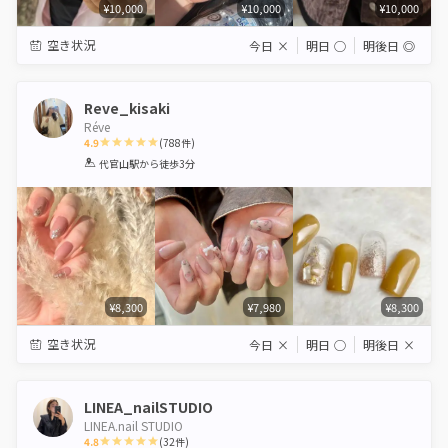
¥10,000
¥10,000
¥10,000
空き状況
今日
×
明日
◯
明後日
◎
Reve_kisaki
Réve
4.9
(
788
件)
1
2
3
4
5
代官山駅
から徒歩3分
Star
Stars
Stars
Stars
Stars
¥8,300
¥7,980
¥8,300
空き状況
今日
×
明日
◯
明後日
×
LINEA_nailSTUDIO
LINEA.nail STUDIO
4.8
(
32
件)