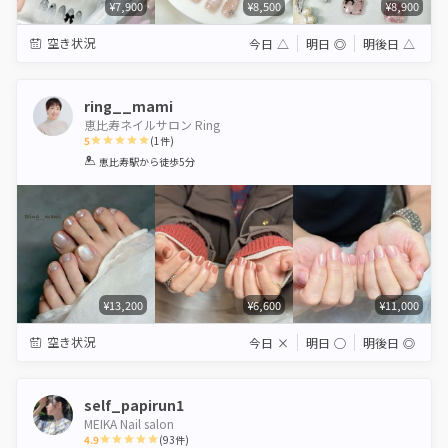
¥7,900
¥8,500
¥8,900
空き状況
今日
△
明日
◎
明後日
△
ring__mami
恵比寿ネイルサロン Ring
5
(
1
件)
1
2
3
4
5
恵比寿駅
から徒歩5分
Star
Stars
Stars
Stars
Stars
¥13,200
¥6,600
¥11,000
空き状況
今日
×
明日
◯
明後日
◎
self_papirun1
MEIKA Nail salon
4.9
(
93
件)