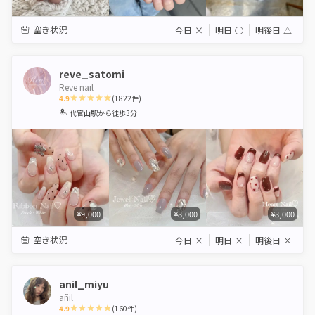
空き状況
今日
×
明日
◯
明後日
△
reve_satomi
Reve nail
4.9
(
1822
件)
1
2
3
4
5
代官山駅
から徒歩3分
Star
Stars
Stars
Stars
Stars
¥9,000
¥8,000
¥8,000
空き状況
今日
×
明日
×
明後日
×
anil_miyu
añil
4.9
(
160
件)