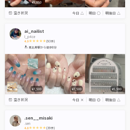
¥9,050
空き状況
今日
△
明日
◯
明後日
△
ai_nailist
I_p4ce
4.9
(
93
件)
1
2
3
4
5
恵比寿駅
から徒歩8分
Star
Stars
Stars
Stars
Stars
¥7,500
¥7,500
¥5,980
空き状況
今日
×
明日
◎
明後日
△
.sen__misaki
.sen
4.8
(
39
件)