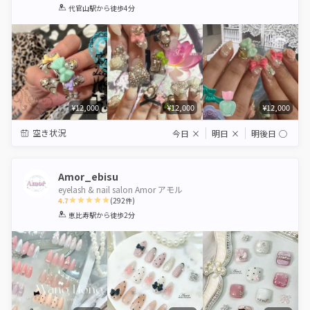
1
2
3
4
5
代官山駅
から徒歩4分
Star
Stars
Stars
Stars
Stars
¥12,000
¥12,000
¥12,000
空き状況
今日
×
明日
×
明後日
◯
Amor_ebisu
eyelash & nail salon Amor アモル
4.7
(
292
件)
1
2
3
4
5
恵比寿駅
から徒歩2分
Star
Stars
Stars
Stars
Stars