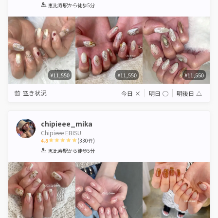
1
2
3
4
5
恵比寿駅
から徒歩5分
Star
Stars
Stars
Stars
Stars
¥11,550
¥11,550
¥11,550
空き状況
今日
×
明日
◯
明後日
△
chipieee_mika
Chipieee EBISU
4.8
(
330
件)
1
2
3
4
5
恵比寿駅
から徒歩5分
Star
Stars
Stars
Stars
Stars