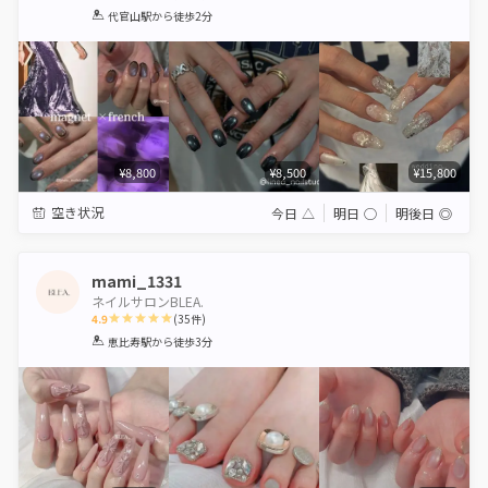
1
2
3
4
5
代官山駅
から徒歩2分
Star
Stars
Stars
Stars
Stars
¥8,800
¥8,500
¥15,800
空き状況
今日
△
明日
◯
明後日
◎
mami_1331
ネイルサロンBLEA.
4.9
(
35
件)
1
2
3
4
5
恵比寿駅
から徒歩3分
Star
Stars
Stars
Stars
Stars