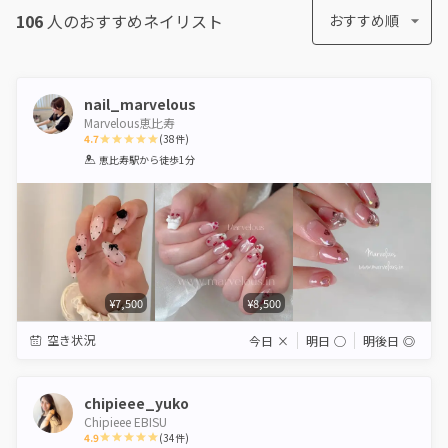
106
人のおすすめ
ネイリスト
おすすめ順
nail_marvelous
Marvelous恵比寿
4.7
(
38
件)
1
2
3
4
5
恵比寿駅
から徒歩1分
Star
Stars
Stars
Stars
Stars
¥7,500
¥8,500
空き状況
今日
×
明日
◯
明後日
◎
chipieee_yuko
Chipieee EBISU
4.9
(
34
件)