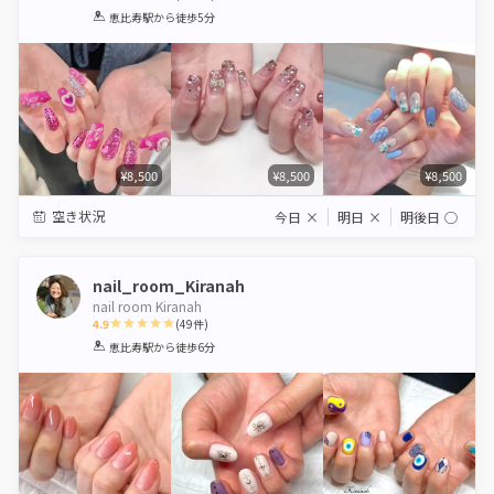
1
2
3
4
5
恵比寿駅
から徒歩5分
Star
Stars
Stars
Stars
Stars
¥8,500
¥8,500
¥8,500
空き状況
今日
×
明日
×
明後日
◯
nail_room_Kiranah
nail room Kiranah
4.9
(
49
件)
1
2
3
4
5
恵比寿駅
から徒歩6分
Star
Stars
Stars
Stars
Stars