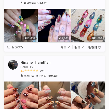
1
2
3
4
5
中目黒駅
から徒歩2分
Star
Stars
Stars
Stars
Stars
¥11,000
¥11,000
¥11,000
空き状況
今日
×
明日
×
明後日
◎
Minaho_handfish
HAND FISH
4.6
(
9
件)
1
2
3
4
5
代官山駅・恵比寿駅・中目黒駅
Star
Stars
Stars
Stars
Stars