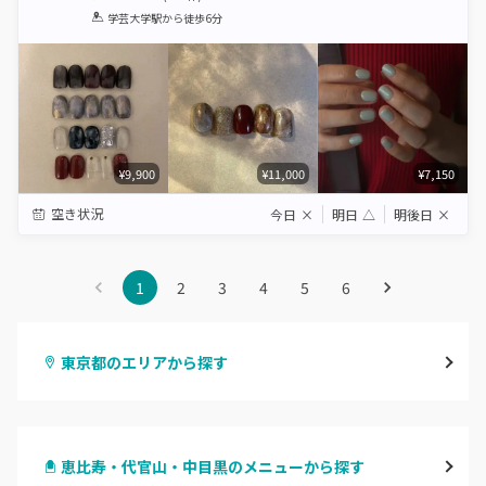
1
2
3
4
5
学芸大学駅
から徒歩6分
Star
Stars
Stars
Stars
Stars
¥9,900
¥11,000
¥7,150
空き状況
今日
×
明日
△
明後日
×
1
2
3
4
5
6
東京都のエリアから探す
渋谷
恵比寿・代官山・中目黒のメニューから探す
原宿