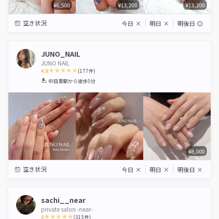
¥6,500
¥13,200
¥13,200
空き状況
今日
×
明日
×
明後日
◎
JUNO_NAIL
JUNO NAIL
4.9
(
177
件)
1
2
3
4
5
中目黒駅
から徒歩5分
Star
Stars
Stars
Stars
Stars
¥8,000
空き状況
今日
×
明日
×
明後日
×
sachi__near
private salon -near-
5
(
315
件)