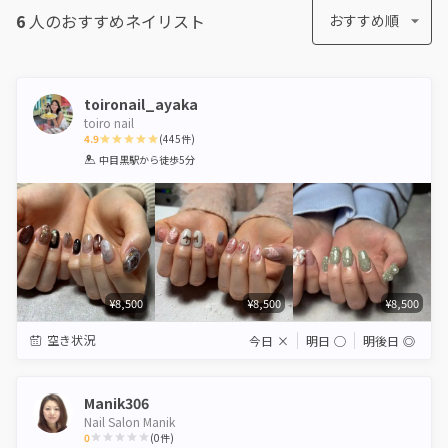
6
人のおすすめ
ネイリスト
おすすめ順
toironail_ayaka
toiro nail
4.9
(
445
件)
1
2
3
4
5
中目黒駅
から徒歩5分
Star
Stars
Stars
Stars
Stars
¥8,500
¥8,500
¥8,500
空き状況
今日
×
明日
◯
明後日
◎
Manik306
Nail Salon Manik
0
(
0
件)