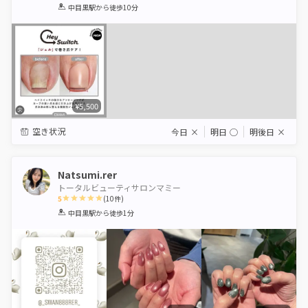
1
2
3
4
5
中目黒駅
から徒歩10分
Star
Stars
Stars
Stars
Stars
¥5,500
空き状況
今日
×
明日
◯
明後日
×
Natsumi.rer
トータルビューティサロンマミー
5
(
10
件)
1
2
3
4
5
中目黒駅
から徒歩1分
Star
Stars
Stars
Stars
Stars