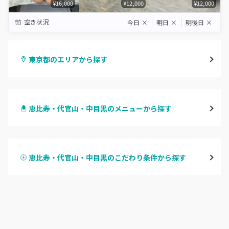
¥16,000
¥12,000
¥12,000
空き状況
今日
×
明日
×
明後日
×
東京都のエリアから探す
渋谷
恵比寿・代官山・中目黒のメニューから探す
原宿
ハンドジェル
表参道・青山
恵比寿・代官山・中目黒のこだわり条件から探す
ハンドスカルプ
パラジェル
新宿
ハンドケアカラー
フィルイン
池袋