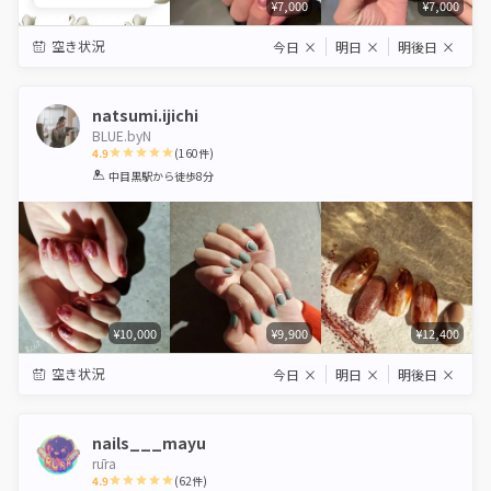
¥7,000
¥7,000
空き状況
今日
×
明日
×
明後日
×
natsumi.ijichi
BLUE.byN
4.9
(
160
件)
1
2
3
4
5
中目黒駅
から徒歩8分
Star
Stars
Stars
Stars
Stars
¥10,000
¥9,900
¥12,400
空き状況
今日
×
明日
×
明後日
×
nails___mayu
rūra
4.9
(
62
件)