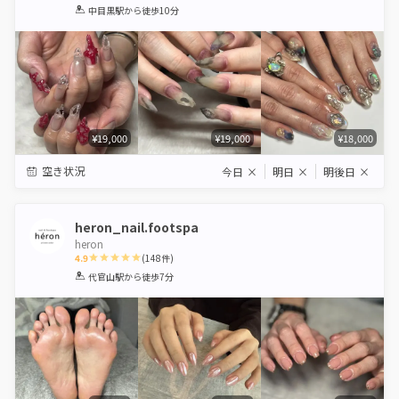
1
2
3
4
5
中目黒駅
から徒歩10分
Star
Stars
Stars
Stars
Stars
¥19,000
¥19,000
¥18,000
空き状況
今日
×
明日
×
明後日
×
heron_nail.footspa
heron
4.9
(
148
件)
1
2
3
4
5
代官山駅
から徒歩7分
Star
Stars
Stars
Stars
Stars