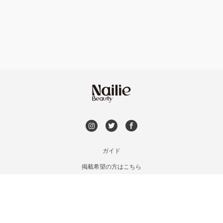
フット
持ち込み OK
銀座・新橋・有楽町
オフのみ
やり放題 あり
恵比寿・代官山・中目黒
初回オフ 無料
自由が丘・学芸大学
DVD観賞
六本木・麻布十番
メンズOK
ガイド
三軒茶屋・用賀・二子玉川
掲載希望の方はこちら
出張OK
利用規約
下北沢・代々木上原
お問い合わせ
子連れOK
特定商取引法に基づく表記
目黒・戸越・武蔵小山