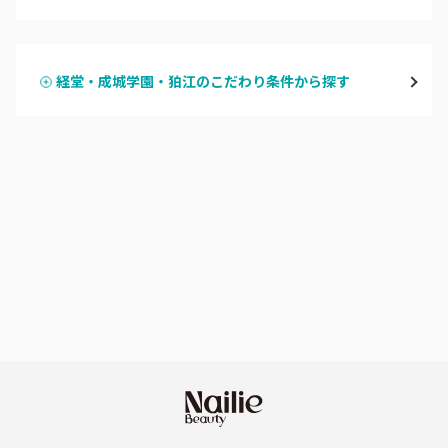
ハンドジェル
表参道・青山
経堂・成城学園・狛江のこだわり条件から探す
ハンドスカルプ
パラジェル
新宿
ハンドケアカラー
フィルイン
池袋
フット
持ち込み OK
銀座・新橋・有楽町
オフのみ
やり放題 あり
恵比寿・代官山・中目黒
初回オフ 無料
自由が丘・学芸大学