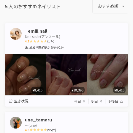
5
人のおすすめ
ネイリスト
おすすめ順
_emiii.nail_
Une seule(アンスール)
4.7
(
1
件)
1
2
3
4
5
成城学園前駅
から徒歩1分
Star
Stars
Stars
Stars
Stars
¥8,415
¥10,395
¥8,415
空き状況
今日
×
明日
×
明後日
△
une_tamaru
〜(une)
4.9
(
95
件)