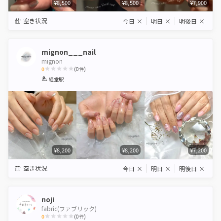
¥8,500
¥8,500
¥7,900
空き状況
今日
×
明日
×
明後日
×
mignon___nail
mignon
0
(
0
件)
1
2
3
4
5
経堂駅
Star
Stars
Stars
Stars
Stars
¥8,200
¥8,200
¥7,200
空き状況
今日
×
明日
×
明後日
×
noji
fabric(ファブリック)
0
(
0
件)