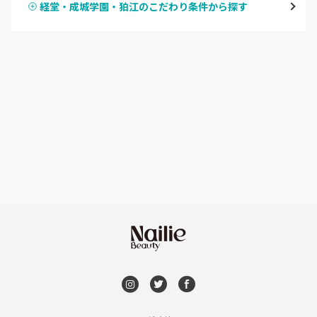
経堂・成城学園・狛江のこだわり条件から探す
ハンドスカルプ
パラジェル
新宿
ハンドケアカラー
フィルイン
池袋
フット
持ち込み OK
銀座・新橋・有楽町
オフのみ
やり放題 あり
恵比寿・代官山・中目黒
初回オフ 無料
自由が丘・学芸大学
DVD観賞
六本木・麻布十番