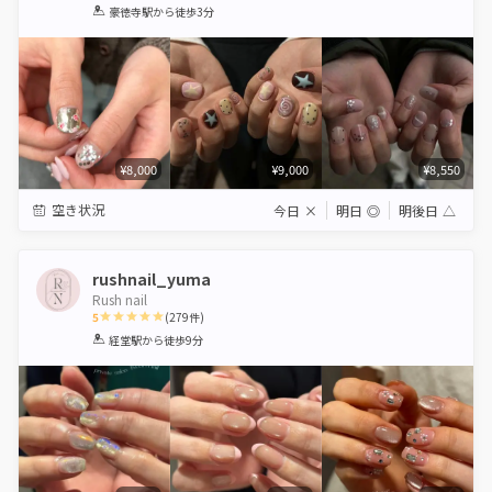
1
2
3
4
5
豪徳寺駅
から徒歩3分
Star
Stars
Stars
Stars
Stars
¥8,000
¥9,000
¥8,550
空き状況
今日
×
明日
◎
明後日
△
rushnail_yuma
Rush nail
5
(
279
件)
1
2
3
4
5
経堂駅
から徒歩9分
Star
Stars
Stars
Stars
Stars