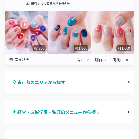
1
2
3
4
5
祖師ヶ谷大蔵駅
から徒歩3分
Star
Stars
Stars
Stars
Stars
¥8,800
¥11,000
¥11,000
空き状況
今日
×
明日
×
明後日
×
東京都のエリアから探す
渋谷
経堂・成城学園・狛江のメニューから探す
原宿
ハンドジェル
表参道・青山