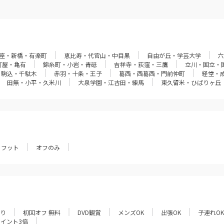
座・新橋・有楽町
恵比寿・代官山・中目黒
自由が丘・学芸大学
六
町屋・亀有
錦糸町・小岩・青砥
吉祥寺・荻窪・三鷹
立川・国立・
・駒込・千駄木
赤羽・十条・王子
葛西・西葛西・門前仲町
経堂・
田無・小平・久米川
大泉学園・江古田・練馬
東久留米・ひばりヶ丘
フット
オフのみ
あり
初回オフ 無料
DVD観賞
メンズOK
出張OK
子連れOK
ポイント3倍