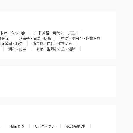
本木・麻布十番
三軒茶屋・用賀・二子玉川
国分寺
八王子・日野・昭島
中野・高円寺・阿佐ヶ谷
成城学園・狛江
飯田橋・四谷・御茶ノ水
調布・府中
多摩・聖蹟桜ヶ丘・稲城
個室あり
リーズナブル
朝10時前OK