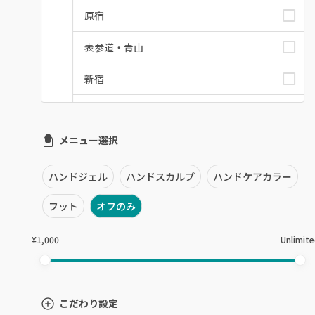
原宿
表参道・青山
新宿
池袋
メニュー選択
銀座・新橋・有楽町
恵比寿・代官山・中目黒
ハンドジェル
ハンドスカルプ
ハンドケアカラー
自由が丘・学芸大学
フット
オフのみ
六本木・麻布十番
¥1,000
Unlimit
三軒茶屋・用賀・二子玉川
下北沢・代々木上原
こだわり設定