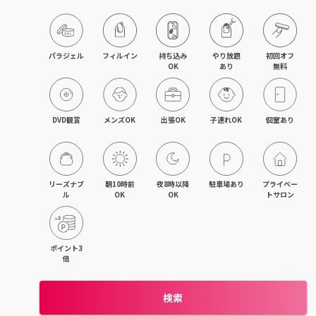
目黒・戸越・武蔵小山
北千住・町屋・亀有
パラジェル
フィルイン
持ち込み

やり放題

初回オフ

OK
あり
無料
錦糸町・小岩・青砥
吉祥寺・荻窪・三鷹
DVD観賞
メンズOK
出張OK
子連れOK
個室あり
立川・国立・国分寺
八王子・日野・昭島
リーズナブ
朝10時前
夜8時以降
駐車場あり
プライベー
ル
OK
OK
トサロン
中野・高円寺・阿佐ヶ谷
品川・大森・蒲田
ポイント3
倍
上野・日本橋・浅草
検索
日暮里・駒込・千駄木