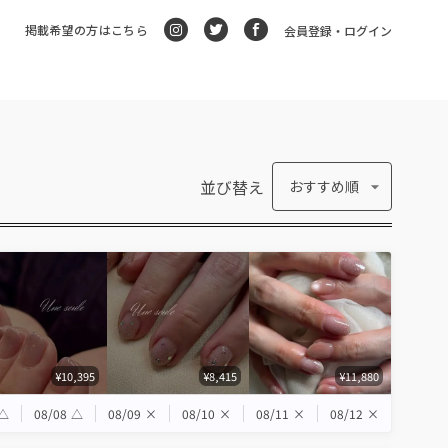
掲載希望の方はこちら
会員登録・ログイン
並び替え
おすすめ順
¥10,395
¥8,415
¥11,880
△
08/08
△
08/09
×
08/10
×
08/11
×
08/12
×