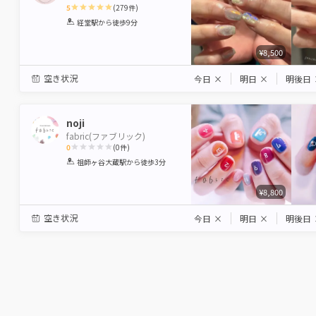
5
(
279
件)
1
2
3
4
5
経堂駅
から徒歩9分
Star
Stars
Stars
Stars
Stars
¥8,500
空き状況
今日
×
明日
×
明後日
noji
fabric(ファブリック)
0
(
0
件)
1
2
3
4
5
祖師ヶ谷大蔵駅
から徒歩3分
Star
Stars
Stars
Stars
Stars
¥8,800
空き状況
今日
×
明日
×
明後日