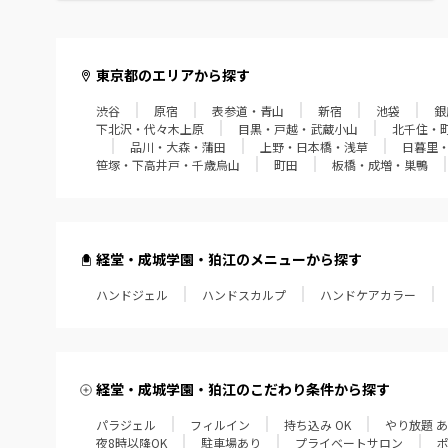
赤羽・十条・王子
葛西・西葛西・門前仲町
東京都のエリアから探す
渋谷
原宿
表参道・青山
新宿
池袋
銀
経堂・成城学園・狛江
下北沢・代々木上原
目黒・戸越・武蔵小山
北千住・
品川・大森・蒲田
上野・日本橋・浅草
日暮里
飯田橋・四谷・御茶ノ水
笹塚・下高井戸・千歳烏山
町田
板橋・成増・巣鴨
笹塚・下高井戸・千歳烏山
町田
経堂・成城学園・狛江のメニューから探す
ハンドジェル
板橋・成増・巣鴨
ハンドスカルプ
ハンドケアカラー
田無・小平・久米川
大泉学園・江古田・練馬
経堂・成城学園・狛江のこだわり条件から探す
パラジェル
フィルイン
持ち込み OK
やり放題 
東久留米・ひばりヶ丘
夜8時以降OK
駐車場あり
プライベートサロン