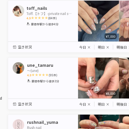
toff_nails
Toff.【トフ】-private nail salon-
4.9
(
84
件)
1
2
3
4
5
豪徳寺駅
から徒歩4分
Star
Stars
Stars
Stars
Stars
¥7,000
空き状況
今日
×
明日
×
明後日
une_tamaru
〜(une)
4.9
(
95
件)
1
2
3
4
5
豪徳寺駅
から徒歩3分
Star
Stars
Stars
Stars
Stars
¥8,000
ed
空き状況
今日
×
明日
×
明後日
rushnail_yuma
Rush nail