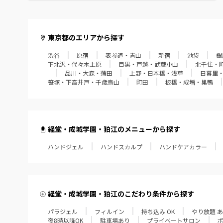
赤羽・十条・王子
葛西・西葛西・門前仲町
東京都のエリアから探す
渋谷
原宿
表参道・青山
新宿
池袋
銀
経堂・成城学園・狛江
下北沢・代々木上原
目黒・戸越・武蔵小山
北千住・
品川・大森・蒲田
上野・日本橋・浅草
日暮里
飯田橋・四谷・御茶ノ水
笹塚・下高井戸・千歳烏山
町田
板橋・成増・巣鴨
笹塚・下高井戸・千歳烏山
町田
経堂・成城学園・狛江のメニューから探す
ハンドジェル
板橋・成増・巣鴨
ハンドスカルプ
ハンドケアカラー
田無・小平・久米川
大泉学園・江古田・練馬
経堂・成城学園・狛江のこだわり条件から探す
パラジェル
フィルイン
持ち込み OK
やり放題 
東久留米・ひばりヶ丘
夜8時以降OK
駐車場あり
プライベートサロン