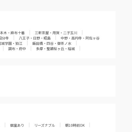
本木・麻布十番
三軒茶屋・用賀・二子玉川
国分寺
八王子・日野・昭島
中野・高円寺・阿佐ヶ谷
成城学園・狛江
飯田橋・四谷・御茶ノ水
調布・府中
多摩・聖蹟桜ヶ丘・稲城
個室あり
リーズナブル
朝10時前OK