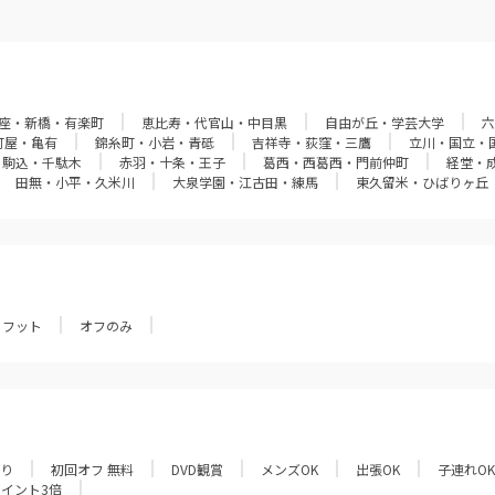
座・新橋・有楽町
恵比寿・代官山・中目黒
自由が丘・学芸大学
六
町屋・亀有
錦糸町・小岩・青砥
吉祥寺・荻窪・三鷹
立川・国立・
・駒込・千駄木
赤羽・十条・王子
葛西・西葛西・門前仲町
経堂・
田無・小平・久米川
大泉学園・江古田・練馬
東久留米・ひばりヶ丘
フット
オフのみ
あり
初回オフ 無料
DVD観賞
メンズOK
出張OK
子連れOK
ポイント3倍