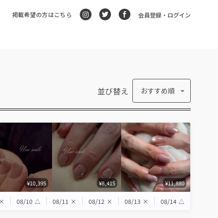
掲載希望の方はこちら
会員登録・ログイン
並び替え
おすすめ順
¥10,395
¥8,415
¥11,880
×
08/10
△
08/11
×
08/12
×
08/13
×
08/14
△