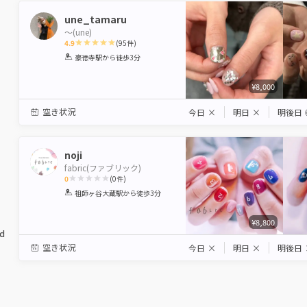
une_tamaru
〜(une)
4.9
(
95
件)
1
2
3
4
5
豪徳寺駅
から徒歩3分
Star
Stars
Stars
Stars
Stars
¥8,000
空き状況
今日
×
明日
×
明後日
noji
fabric(ファブリック)
0
(
0
件)
1
2
3
4
5
祖師ヶ谷大蔵駅
から徒歩3分
Star
Stars
Stars
Stars
Stars
¥8,800
ed
空き状況
今日
×
明日
×
明後日