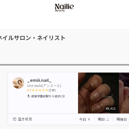
ネイルサロン・ネイリスト
_emiii.nail_
Une seule(アンスール)
4.7
(
1
件)
1
2
3
4
5
成城学園前駅
から徒歩1分
Star
Stars
Stars
Stars
Stars
¥8,415
空き状況
今日
×
明日
△
明後日