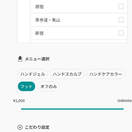
原宿
表参道・青山
新宿
池袋
メニュー選択
銀座・新橋・有楽町
恵比寿・代官山・中目黒
ハンドジェル
ハンドスカルプ
ハンドケアカラー
自由が丘・学芸大学
フット
オフのみ
六本木・麻布十番
¥1,000
Unlimit
三軒茶屋・用賀・二子玉川
下北沢・代々木上原
こだわり設定