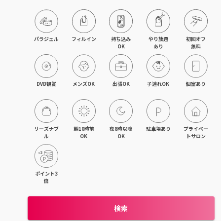
目黒・戸越・武蔵小山
北千住・町屋・亀有
パラジェル
フィルイン
持ち込み

やり放題

初回オフ

OK
あり
無料
錦糸町・小岩・青砥
吉祥寺・荻窪・三鷹
DVD観賞
メンズOK
出張OK
子連れOK
個室あり
立川・国立・国分寺
八王子・日野・昭島
リーズナブ
朝10時前
夜8時以降
駐車場あり
プライベー
ル
OK
OK
トサロン
中野・高円寺・阿佐ヶ谷
品川・大森・蒲田
ポイント3
倍
上野・日本橋・浅草
検索
日暮里・駒込・千駄木