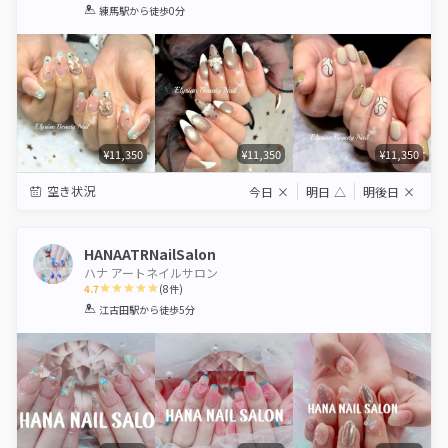
1
2
3
4
5
練馬駅
から徒歩0分
Star
Stars
Stars
Stars
Stars
¥11,350
¥11,350
¥11,350
空き状況
今日
×
明日
△
明後日
×
HANAATRNailSalon
ハナ アートネイルサロン
4.7
(
8
件)
1
2
3
4
5
江古田駅
から徒歩5分
Star
Stars
Stars
Stars
Stars