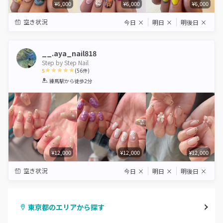
¥6,000
¥6,000
¥6,000
空き状況
今日
×
明日
×
明後日
×
__.aya_nail818
Step by Step Nail
5
(
56
件)
1
2
3
4
5
練馬駅
から徒歩2分
Star
Stars
Stars
Stars
Stars
¥12,000
¥12,000
¥12,000
空き状況
今日
×
明日
×
明後日
×
東京都のエリアから探す