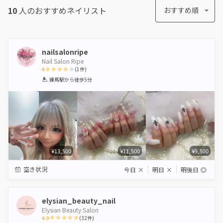
10
人のおすすめ
ネイリスト
おすすめ順
nailsalonripe
Nail Salon Ripe
4
(
1
件)
1
2
3
4
5
練馬駅
から徒歩5分
Star
Stars
Stars
Stars
Stars
¥13,500
¥11,500
¥9,500
空き状況
今日
×
明日
×
明後日
◎
elysian_beauty_nail
Elysian Beauty Salon
4.9
(
32
件)