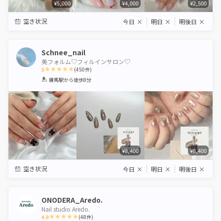
¥5,000
¥4,000
¥2,500
空き状況
今日
×
明日
×
明後日
×
Schnee_nail
美フォルム♡フィルインサロン♡
5
(
450
件)
1
2
3
4
5
練馬駅
から徒歩8分
Star
Stars
Stars
Stars
Stars
¥8,400
¥8,400
空き状況
今日
×
明日
×
明後日
×
ONODERA_Aredo.
Nail studio Aredo.
4.9
(
48
件)