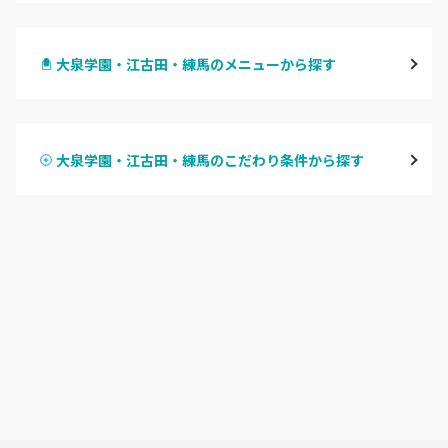
渋谷
大泉学園・江古田・練馬のメニューから探す
原宿
ハンドジェル
表参道・青山
大泉学園・江古田・練馬のこだわり条件から探す
ハンドスカルプ
パラジェル
新宿
ハンドケアカラー
フィルイン
池袋
フット
持ち込み OK
銀座・新橋・有楽町
オフのみ
やり放題 あり
恵比寿・代官山・中目黒