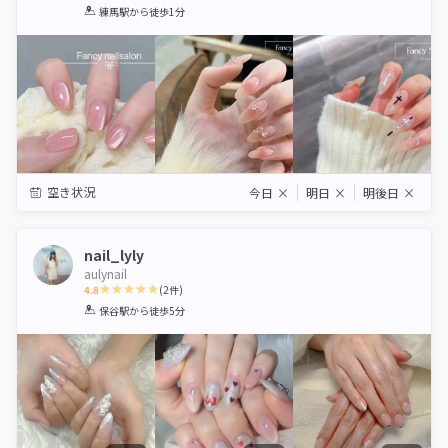
1
2
3
4
5
練馬駅
から徒歩1分
Star
Stars
Stars
Stars
Stars
空き状況
今日
×
明日
×
明後日
×
nail_lyly
aulynail
4.8
(
2
件)
1
2
3
4
5
保谷駅
から徒歩5分
Star
Stars
Stars
Stars
Stars