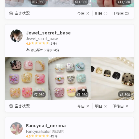
¥17,980
¥11,980
¥11,980
空き状況
今日
×
明日
◯
明後日
◎
Jewel_secret_base
Jewel_secret_base
4.9
(
5
件)
1
2
3
4
5
野方駅
から徒歩14分
Star
Stars
Stars
Stars
Stars
¥7,980
¥7,980
¥8,500
空き状況
今日
×
明日
×
明後日
×
Fancynail_nerima
Fancynailsalon 練馬店
4.5
(
49
件)