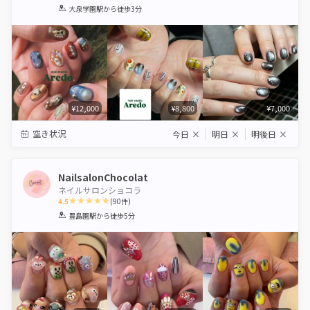
1
2
3
4
5
大泉学園駅
から徒歩3分
Star
Stars
Stars
Stars
Stars
¥12,000
¥8,800
¥7,000
空き状況
今日
×
明日
×
明後日
×
NailsalonChocolat
ネイルサロンショコラ
4.5
(
90
件)
1
2
3
4
5
豊島園駅
から徒歩5分
Star
Stars
Stars
Stars
Stars