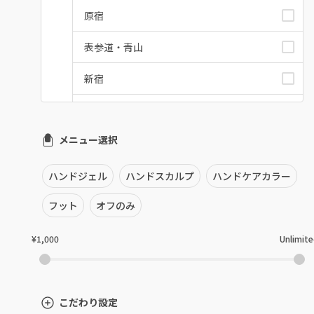
原宿
表参道・青山
新宿
池袋
メニュー選択
銀座・新橋・有楽町
恵比寿・代官山・中目黒
ハンドジェル
ハンドスカルプ
ハンドケアカラー
自由が丘・学芸大学
フット
オフのみ
六本木・麻布十番
¥1,000
Unlimit
三軒茶屋・用賀・二子玉川
下北沢・代々木上原
こだわり設定