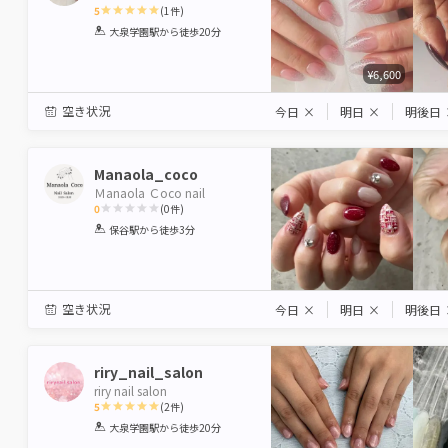
5
(
1
件)
1
2
3
4
5
大泉学園駅
から徒歩20分
Star
Stars
Stars
Stars
Stars
¥6,600
空き状況
今日
×
明日
×
明後日
Manaola_coco
Ｍanaola Ｃoco nail
0
(
0
件)
1
2
3
4
5
保谷駅
から徒歩3分
Star
Stars
Stars
Stars
Stars
空き状況
今日
×
明日
×
明後日
riry_nail_salon
riry nail salon
5
(
2
件)
1
2
3
4
5
大泉学園駅
から徒歩20分
Star
Stars
Stars
Stars
Stars