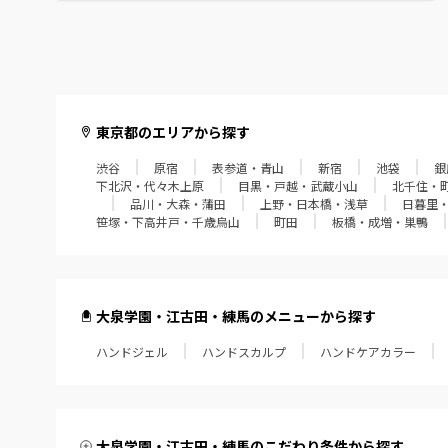
赤羽・十条・王子
葛西・西葛西・門前仲町
経堂・成城学園・狛江
東京都のエリアから探す
飯田橋・四谷・御茶ノ水
渋谷
原宿
表参道・青山
新宿
池袋
銀
下北沢・代々木上原
目黒・戸越・武蔵小山
北千住・
品川・大森・蒲田
上野・日本橋・浅草
日暮里
笹塚・下高井戸・千歳烏山
笹塚・下高井戸・千歳烏山
町田
板橋・成増・巣鴨
町田
板橋・成増・巣鴨
大泉学園・江古田・練馬のメニューから探す
田無・小平・久米川
ハンドジェル
ハンドスカルプ
ハンドケアカラー
大泉学園・江古田・練馬
東久留米・ひばりヶ丘
大泉学園・江古田・練馬のこだわり条件から探す