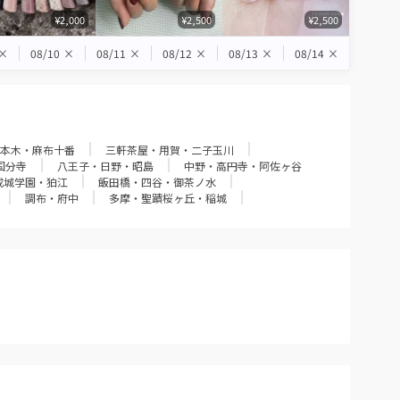
¥2,000
¥2,500
¥2,500
×
08/10
×
08/11
×
08/12
×
08/13
×
08/14
×
本木・麻布十番
三軒茶屋・用賀・二子玉川
国分寺
八王子・日野・昭島
中野・高円寺・阿佐ヶ谷
成城学園・狛江
飯田橋・四谷・御茶ノ水
調布・府中
多摩・聖蹟桜ヶ丘・稲城