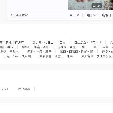
¥2,000
空き状況
今日
×
明日
×
明後日
座・新橋・有楽町
恵比寿・代官山・中目黒
自由が丘・学芸大学
六
町屋・亀有
錦糸町・小岩・青砥
吉祥寺・荻窪・三鷹
立川・国立・
・駒込・千駄木
赤羽・十条・王子
葛西・西葛西・門前仲町
経堂・
田無・小平・久米川
大泉学園・江古田・練馬
東久留米・ひばりヶ丘
フット
オフのみ