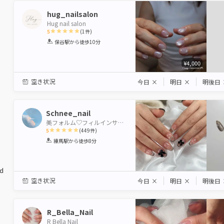
hug_nailsalon
Hug nail salon
5
(
1
件)
1
2
3
4
5
保谷駅
から徒歩10分
Star
Stars
Stars
Stars
Stars
¥4,000
空き状況
今日
×
明日
×
明後日
Schnee_nail
美フォルム♡フィルインサロン♡
5
(
449
件)
1
2
3
4
5
練馬駅
から徒歩8分
Star
Stars
Stars
Stars
Stars
ed
空き状況
今日
×
明日
×
明後日
R_Bella_Nail
R Bella Nail