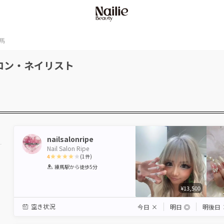
馬
ロン・ネイリスト
nailsalonripe
Nail Salon Ripe
4
(
1
件)
1
2
3
4
5
練馬駅
から徒歩5分
Star
Stars
Stars
Stars
Stars
¥13,500
空き状況
今日
×
明日
◎
明後日