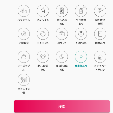
目黒・戸越・武蔵小山
北千住・町屋・亀有
パラジェル
フィルイン
持ち込み

やり放題

初回オフ

OK
あり
無料
錦糸町・小岩・青砥
吉祥寺・荻窪・三鷹
DVD観賞
メンズOK
出張OK
子連れOK
個室あり
立川・国立・国分寺
八王子・日野・昭島
リーズナブ
朝10時前
夜8時以降
駐車場あり
プライベー
ル
OK
OK
トサロン
中野・高円寺・阿佐ヶ谷
品川・大森・蒲田
ポイント3
倍
上野・日本橋・浅草
検索
日暮里・駒込・千駄木