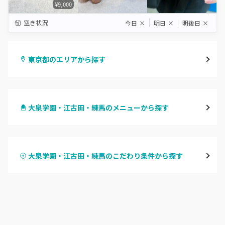
¥9,000
空き状況
今日
×
明日
×
明後日
×
東京都のエリアから探す
渋谷
大泉学園・江古田・練馬のメニューから探す
原宿
ハンドジェル
表参道・青山
大泉学園・江古田・練馬のこだわり条件から探す
ハンドスカルプ
パラジェル
新宿
ハンドケアカラー
フィルイン
池袋