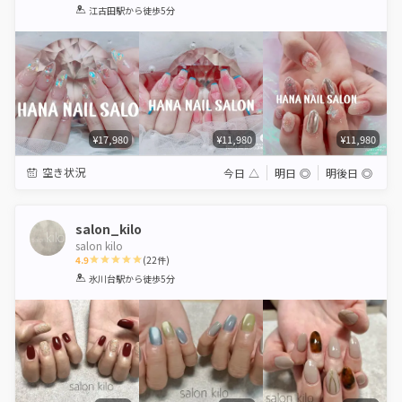
1
2
3
4
5
江古田駅
から徒歩5分
Star
Stars
Stars
Stars
Stars
¥17,980
¥11,980
¥11,980
空き状況
今日
△
明日
◎
明後日
◎
salon_kilo
salon kilo
4.9
(
22
件)
1
2
3
4
5
氷川台駅
から徒歩5分
Star
Stars
Stars
Stars
Stars