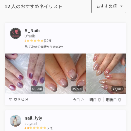
12
人のおすすめ
ネイリスト
おすすめ順
B_Nails
B'Nails
5
(
10
件)
1
2
3
4
5
石神井公園駅
から徒歩3分
Star
Stars
Stars
Stars
Stars
¥6,200
¥5,500
¥7,000
空き状況
今日
△
明日
◎
明後日
◎
nail_lyly
aulynail
4.8
(
2
件)