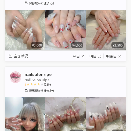
1
2
3
4
5
保谷駅
から徒歩5分
Star
Stars
Stars
Stars
Stars
¥5,000
¥4,000
¥2,500
空き状況
今日
×
明日
◯
明後日
×
nailsalonripe
Nail Salon Ripe
4
(
1
件)
1
2
3
4
5
練馬駅
から徒歩5分
Star
Stars
Stars
Stars
Stars