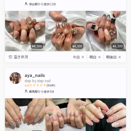
1
2
3
4
5
保谷駅
から徒歩12分
Star
Stars
Stars
Stars
Stars
¥4,300
¥4,300
¥4,300
空き状況
今日
×
明日
×
明後日
×
aya_nails
step by step nail
4.9
(
96
件)
1
2
3
4
5
練馬駅
から徒歩3分
Star
Stars
Stars
Stars
Stars