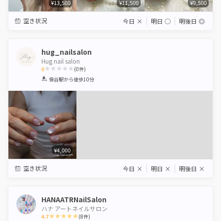
¥13,500
¥11,500
¥9,500
空き状況
今日
×
明日
◯
明後日
◎
hug_nailsalon
Hug nail salon
0
(
0
件)
1
2
3
4
5
保谷駅
から徒歩10分
Star
Stars
Stars
Stars
Stars
¥4,000
空き状況
今日
×
明日
×
明後日
×
HANAATRNailSalon
ハナ アートネイルサロン
4.7
(
8
件)