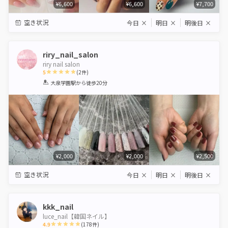
¥6,600
¥6,600
¥7,700
空き状況
今日
×
明日
×
明後日
×
riry_nail_salon
riry nail salon
5
(
2
件)
1
2
3
4
5
大泉学園駅
から徒歩20分
Star
Stars
Stars
Stars
Stars
¥2,000
¥2,000
¥2,500
空き状況
今日
×
明日
×
明後日
×
kkk_nail
luce_nail【韓国ネイル】
4.9
(
178
件)