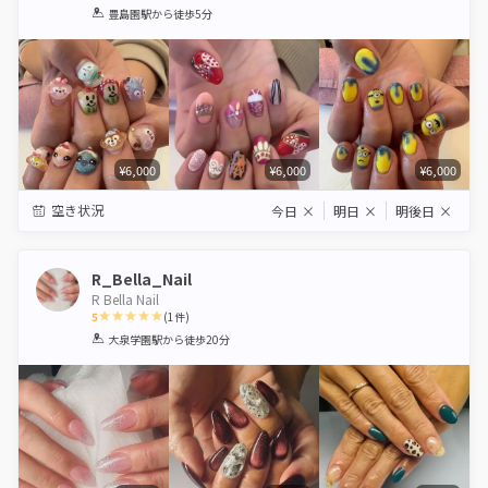
1
2
3
4
5
豊島園駅
から徒歩5分
Star
Stars
Stars
Stars
Stars
¥6,000
¥6,000
¥6,000
空き状況
今日
×
明日
×
明後日
×
R_Bella_Nail
R Bella Nail
5
(
1
件)
1
2
3
4
5
大泉学園駅
から徒歩20分
Star
Stars
Stars
Stars
Stars