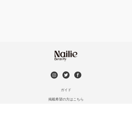
フット
持ち込み OK
銀座・新橋・有楽町
オフのみ
やり放題 あり
恵比寿・代官山・中目黒
初回オフ 無料
自由が丘・学芸大学
DVD観賞
六本木・麻布十番
メンズOK
ガイド
三軒茶屋・用賀・二子玉川
掲載希望の方はこちら
出張OK
利用規約
下北沢・代々木上原
お問い合わせ
子連れOK
特定商取引法に基づく表記
目黒・戸越・武蔵小山