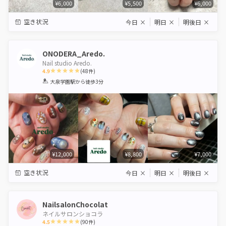
¥6,000
¥5,500
¥6,000
空き状況
今日
×
明日
×
明後日
×
ONODERA_Aredo.
Nail studio Aredo.
4.9
(
48
件)
1
2
3
4
5
大泉学園駅
から徒歩3分
Star
Stars
Stars
Stars
Stars
¥12,000
¥8,800
¥7,000
空き状況
今日
×
明日
×
明後日
×
NailsalonChocolat
ネイルサロンショコラ
4.5
(
90
件)