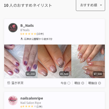
10
人のおすすめ
ネイリスト
おすすめ順
B_Nails
B'Nails
5
(
10
件)
1
2
3
4
5
石神井公園駅
から徒歩3分
Star
Stars
Stars
Stars
Stars
¥6,200
¥5,500
¥7,500
空き状況
今日
◯
明日
◎
明後日
◎
nailsalonripe
Nail Salon Ripe
4
(
1
件)