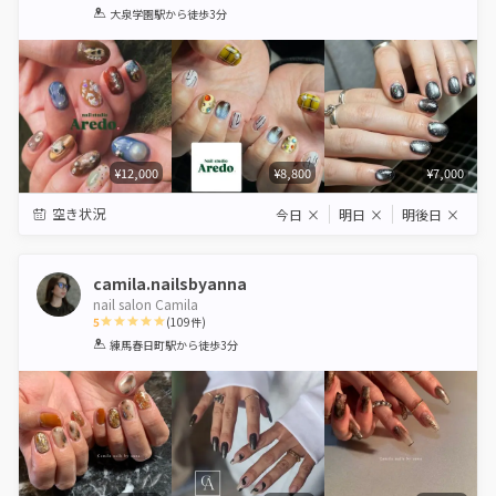
1
2
3
4
5
大泉学園駅
から徒歩3分
Star
Stars
Stars
Stars
Stars
¥12,000
¥8,800
¥7,000
空き状況
今日
×
明日
×
明後日
×
camila.nailsbyanna
nail salon Camila
5
(
109
件)
1
2
3
4
5
練馬春日町駅
から徒歩3分
Star
Stars
Stars
Stars
Stars