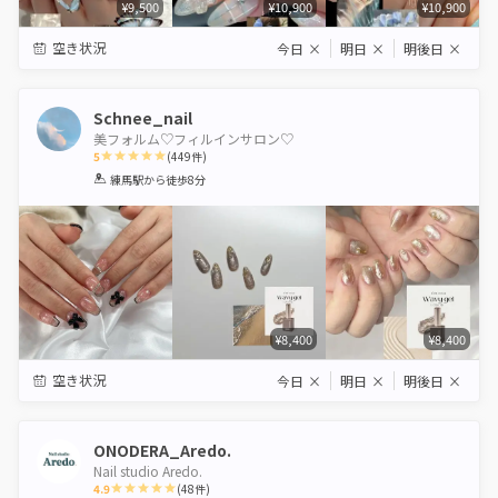
¥9,500
¥10,900
¥10,900
空き状況
今日
×
明日
×
明後日
×
Schnee_nail
美フォルム♡フィルインサロン♡
5
(
449
件)
1
2
3
4
5
練馬駅
から徒歩8分
Star
Stars
Stars
Stars
Stars
¥8,400
¥8,400
空き状況
今日
×
明日
×
明後日
×
ONODERA_Aredo.
Nail studio Aredo.
4.9
(
48
件)