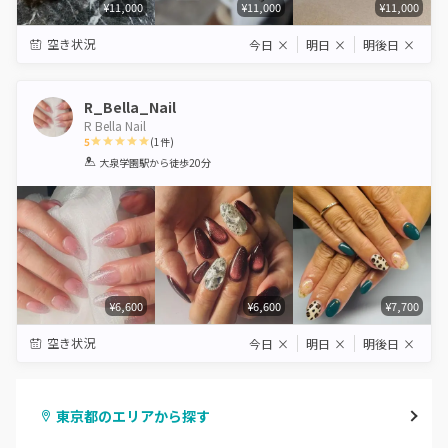
¥11,000
¥11,000
¥11,000
空き状況
今日
×
明日
×
明後日
×
R_Bella_Nail
R Bella Nail
5
(
1
件)
1
2
3
4
5
大泉学園駅
から徒歩20分
Star
Stars
Stars
Stars
Stars
¥6,600
¥6,600
¥7,700
空き状況
今日
×
明日
×
明後日
×
東京都のエリアから探す