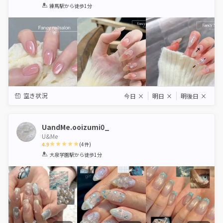
1
2
3
4
5
練馬駅
から徒歩1分
Star
Stars
Stars
Stars
Stars
空き状況
今日
×
明日
×
明後日
×
UandMe.ooizumi0_
U&Me
4.9
(
4
件)
1
2
3
4
5
大泉学園駅
から徒歩1分
Star
Stars
Stars
Stars
Stars