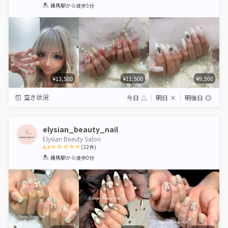
1
2
3
4
5
練馬駅
から徒歩5分
Star
Stars
Stars
Stars
Stars
¥13,500
¥11,500
¥9,500
空き状況
今日
△
明日
×
明後日
◎
elysian_beauty_nail
Elysian Beauty Salon
4.9
(
32
件)
1
2
3
4
5
練馬駅
から徒歩0分
Star
Stars
Stars
Stars
Stars