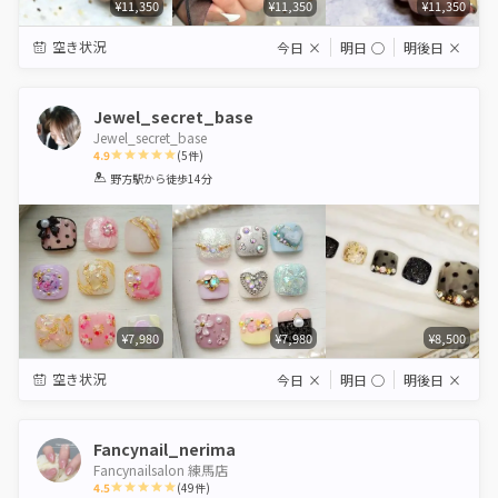
¥11,350
¥11,350
¥11,350
空き状況
今日
×
明日
◯
明後日
×
Jewel_secret_base
Jewel_secret_base
4.9
(
5
件)
1
2
3
4
5
野方駅
から徒歩14分
Star
Stars
Stars
Stars
Stars
¥7,980
¥7,980
¥8,500
空き状況
今日
×
明日
◯
明後日
×
Fancynail_nerima
Fancynailsalon 練馬店
4.5
(
49
件)