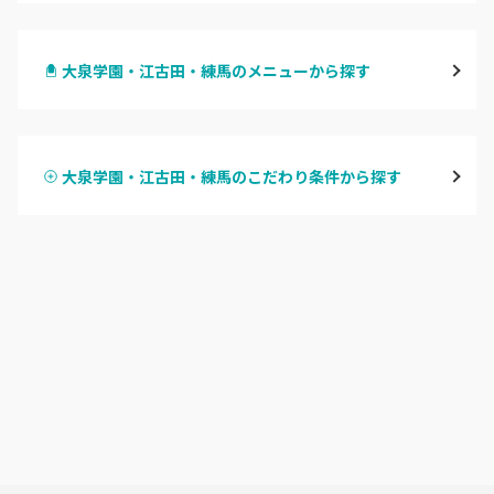
渋谷
大泉学園・江古田・練馬のメニューから探す
原宿
ハンドジェル
表参道・青山
大泉学園・江古田・練馬のこだわり条件から探す
ハンドスカルプ
パラジェル
新宿
ハンドケアカラー
フィルイン
池袋
フット
持ち込み OK
銀座・新橋・有楽町
オフのみ
やり放題 あり
恵比寿・代官山・中目黒