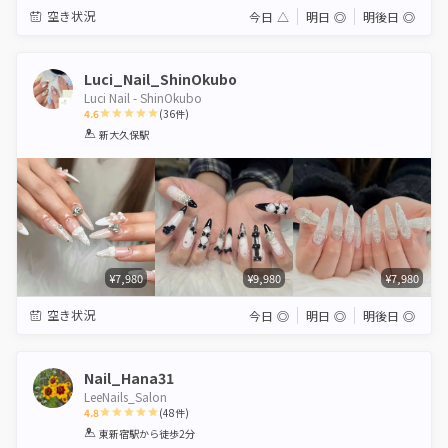
空き状況
今日
△
明日
◎
明後日
◎
Luci_Nail_ShinOkubo
Luci Nail - ShinOkubo
4.6
(
36
件)
1
2
3
4
5
新大久保駅
Star
Stars
Stars
Stars
Stars
¥7,980
¥9,980
¥7,980
空き状況
今日
◎
明日
◎
明後日
◎
Nail_Hana31
LeeNails_Salon
4.8
(
48
件)
1
2
3
4
5
東新宿駅
から徒歩2分