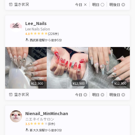
空き状況
今日
×
明日
◯
明後日
◎
Lee_Nails
Lee Nails Salon
4.8
(
226
件)
1
2
3
4
5
西武新宿駅
から徒歩5分
Star
Stars
Stars
Stars
Stars
¥12,900
¥12,900
¥12,900
空き状況
今日
◎
明日
◎
明後日
◎
Nienail_MinMinchan
ニエネイルサロン
3.5
(
8
件)
1
2
3
4
5
新大久保駅
から徒歩3分