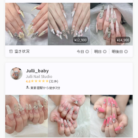
Star
Stars
Stars
Stars
Stars
¥12,900
¥14,900
空き状況
今日
◎
明日
◎
明後日
◎
Julli_baby
Julli Nail Studio
4.6
(
31
件)
1
2
3
4
5
東新宿駅
から徒歩3分
Star
Stars
Stars
Stars
Stars