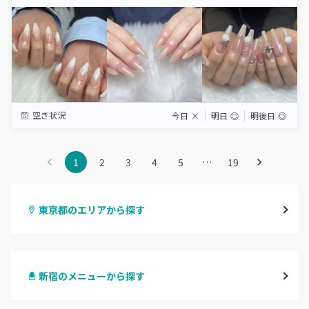
Star
Stars
Stars
Stars
Stars
空き状況
今日
×
明日
◎
明後日
◎
1
2
3
4
5
…
19
東京都のエリアから探す
渋谷
新宿のメニューから探す
原宿
ハンドジェル