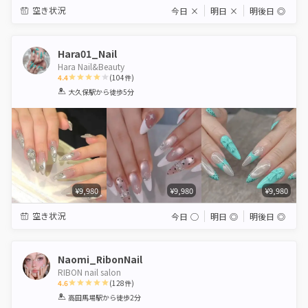
空き状況
今日
×
明日
×
明後日
◎
Hara01_Nail
Hara Nail&Beauty
4.4
(
104
件)
1
2
3
4
5
大久保駅
から徒歩5分
Star
Stars
Stars
Stars
Stars
¥9,980
¥9,980
¥9,980
空き状況
今日
◯
明日
◎
明後日
◎
Naomi_RibonNail
RIBON nail salon
4.6
(
128
件)
1
2
3
4
5
高田馬場駅
から徒歩2分