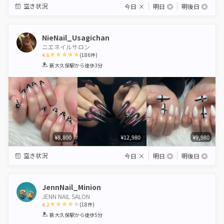
空き状況
今日
×
明日
◎
明後日
◎
NieNail_Usagichan
ニエネイルサロン
4.6
(
186
件)
1
2
3
4
5
新大久保駅
から徒歩3分
Star
Stars
Stars
Stars
Stars
¥8,800
¥12,980
¥9,980
空き状況
今日
×
明日
◎
明後日
◎
JennNail_Minion
JENN NAIL SALON
4.2
(
18
件)
1
2
3
4
5
新大久保駅
から徒歩5分
Star
Stars
Stars
Stars
Stars