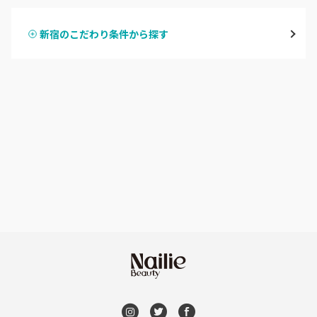
表参道・青山
新宿のこだわり条件から探す
ハンドスカルプ
パラジェル
新宿
ハンドケアカラー
フィルイン
池袋
フット
持ち込み OK
銀座・新橋・有楽町
オフのみ
やり放題 あり
恵比寿・代官山・中目黒
初回オフ 無料
自由が丘・学芸大学
DVD観賞
六本木・麻布十番