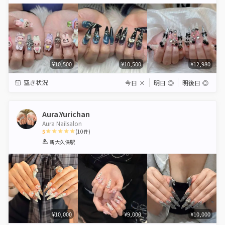
Star
Stars
Stars
Stars
Stars
¥10,500
¥10,500
¥12,980
空き状況
今日
×
明日
◎
明後日
◎
Aura.Yurichan
Aura Nailsalon
5
(
10
件)
1
2
3
4
5
新大久保駅
Star
Stars
Stars
Stars
Stars
¥10,000
¥9,000
¥10,000