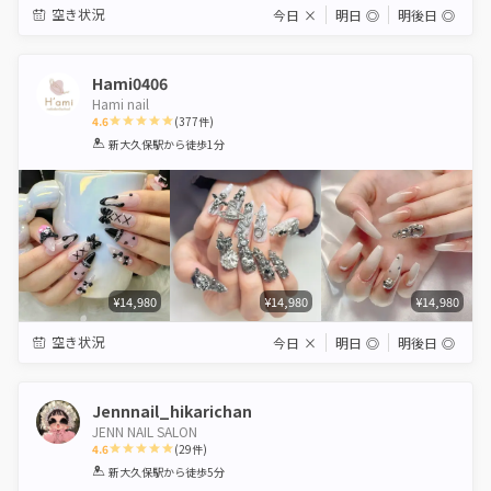
空き状況
今日
×
明日
◎
明後日
◎
Hami0406
Hami nail
4.6
(
377
件)
1
2
3
4
5
新大久保駅
から徒歩1分
Star
Stars
Stars
Stars
Stars
¥14,980
¥14,980
¥14,980
空き状況
今日
×
明日
◎
明後日
◎
Jennnail_hikarichan
JENN NAIL SALON
4.6
(
29
件)
1
2
3
4
5
新大久保駅
から徒歩5分