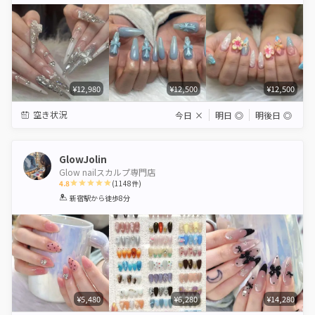
Star
Stars
Stars
Stars
Stars
¥12,980
¥12,500
¥12,500
空き状況
今日
×
明日
◎
明後日
◎
GlowJolin
Glow nailスカルプ専門店
4.8
(
1148
件)
1
2
3
4
5
新宿駅
から徒歩8分
Star
Stars
Stars
Stars
Stars
¥5,480
¥6,280
¥14,280