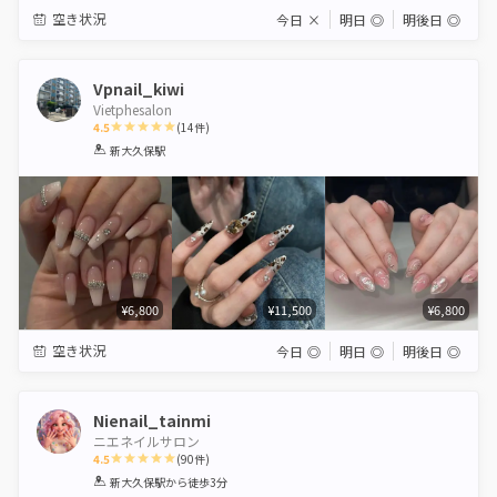
空き状況
今日
×
明日
◎
明後日
◎
Vpnail_kiwi
Vietphesalon
4.5
(
14
件)
1
2
3
4
5
新大久保駅
Star
Stars
Stars
Stars
Stars
¥6,800
¥11,500
¥6,800
空き状況
今日
◎
明日
◎
明後日
◎
Nienail_tainmi
ニエネイルサロン
4.5
(
90
件)
1
2
3
4
5
新大久保駅
から徒歩3分