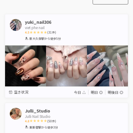
yuki_nail306
viet phe nail
4.5
(
31
件)
1
2
3
4
5
新大久保駅
から徒歩5分
Star
Stars
Stars
Stars
Stars
空き状況
今日
△
明日
◎
明後日
◎
Julli_Studio
Julli Nail Studio
4.8
(
50
件)
1
2
3
4
5
東新宿駅
から徒歩3分
Star
Stars
Stars
Stars
Stars