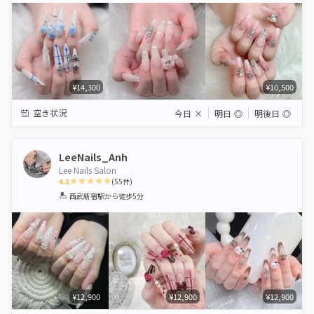
¥14,300
¥10,500
空き状況
今日
×
明日
◎
明後日
◎
LeeNails_Anh
Lee Nails Salon
4.8
(
55
件)
1
2
3
4
5
西武新宿駅
から徒歩5分
Star
Stars
Stars
Stars
Stars
¥12,900
¥12,900
¥12,900