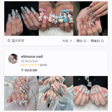
空き状況
今日
×
明日
◎
明後日
◎
elimuse.nail
Eli Muse Nail
4.8
(
84
件)
1
2
3
4
5
西武新宿駅
Star
Stars
Stars
Stars
Stars