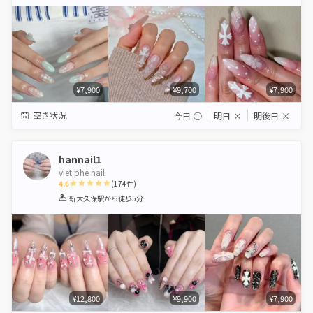
Star
Stars
Stars
Stars
Stars
¥7,900
¥9,700
¥7,900
空き状況
今日
◯
明日
×
明後日
×
hannail1
viet phe nail
4.6
(
174
件)
1
2
3
4
5
新大久保駅
から徒歩5分
Star
Stars
Stars
Stars
Stars
¥12,800
¥9,900
¥7,900