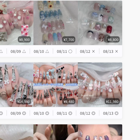
¥8,900
¥7,700
¥8,800
△
08/09
△
08/10
△
08/11
◯
08/12
×
08/13
×
¥14,980
¥9,480
¥11,980
◎
08/09
◎
08/10
◎
08/11
◎
08/12
◎
08/13
◎