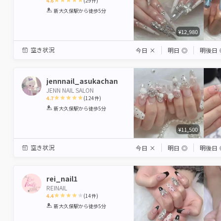
4.6
(
29
件)
1
2
3
4
5
新大久保駅
から徒歩5分
Star
Stars
Stars
Stars
Stars
¥12,980
空き状況
今日
×
明日
◎
明後日
jennnail_asukachan
JENN NAIL SALON
4.7
(
124
件)
1
2
3
4
5
新大久保駅
から徒歩5分
Star
Stars
Stars
Stars
Stars
¥11,500
空き状況
今日
×
明日
◎
明後日
rei_nail1
REINAIL
4.4
(
14
件)
1
2
3
4
5
新大久保駅
から徒歩5分
Star
Stars
Stars
Stars
Stars