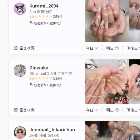
Kuromi_2604
Anh 歌舞伎町
4.8
(
25
件)
1
2
3
4
5
新宿駅
から徒歩5分
Star
Stars
Stars
Stars
Stars
空き状況
今日
×
明日
◎
明後日
Glowaka
Glow nailスカルプ専門店
4.8
(
18
件)
1
2
3
4
5
新宿駅
から徒歩8分
Star
Stars
Stars
Stars
Stars
¥4,680
空き状況
今日
×
明日
◎
明後日
Jennnail_hikarichan
JENN NAIL SALON