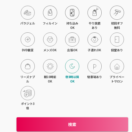
目黒・戸越・武蔵小山
北千住・町屋・亀有
パラジェル
フィルイン
持ち込み

やり放題

初回オフ

OK
あり
無料
錦糸町・小岩・青砥
吉祥寺・荻窪・三鷹
DVD観賞
メンズOK
出張OK
子連れOK
個室あり
立川・国立・国分寺
八王子・日野・昭島
リーズナブ
朝10時前
夜8時以降
駐車場あり
プライベー
ル
OK
OK
トサロン
中野・高円寺・阿佐ヶ谷
品川・大森・蒲田
ポイント3
倍
上野・日本橋・浅草
検索
日暮里・駒込・千駄木