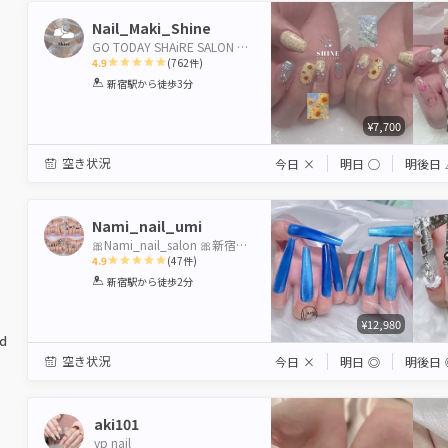
Nail_Maki_Shine
GO TODAY SHAiRE SALON Ciel店
4.9
(
762
件)
1
2
3
4
5
新宿駅
から徒歩3分
Star
Stars
Stars
Stars
Stars
¥7,700
空き状況
今日
×
明日
◯
明後日
Nami_nail_umi
🎀Nami_nail_salon 🎀新宿駅徒歩2分
4.9
(
47
件)
1
2
3
4
5
新宿駅
から徒歩2分
Star
Stars
Stars
Stars
Stars
¥12,980
ed
空き状況
今日
×
明日
◎
明後日
aki101
vp nail