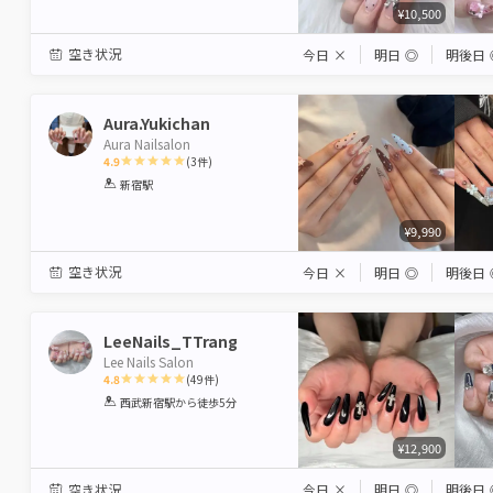
¥10,500
空き状況
今日
×
明日
◎
明後日
Aura.Yukichan
Aura Nailsalon
4.9
(
3
件)
1
2
3
4
5
新宿駅
Star
Stars
Stars
Stars
Stars
¥9,990
空き状況
今日
×
明日
◎
明後日
LeeNails_TTrang
Lee Nails Salon
4.8
(
49
件)
1
2
3
4
5
西武新宿駅
から徒歩5分
Star
Stars
Stars
Stars
Stars
¥12,900
空き状況
今日
×
明日
◎
明後日