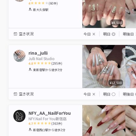
4
(
60
件)
1
2
3
4
5
新大久保駅
Star
Stars
Stars
Stars
Stars
¥4,500
空き状況
今日
×
明日
◎
明後日
rina_julli
Julli Nail Studio
4.8
(
295
件)
1
2
3
4
5
東新宿駅
から徒歩3分
Star
Stars
Stars
Stars
Stars
¥12,500
空き状況
今日
×
明日
◯
明後日
NFY_AA_NailForYou
NFY.Nail For You新宿店
4.7
(
363
件)
1
2
3
4
5
新宿西口駅
から徒歩2分
Star
Stars
Stars
Stars
Stars