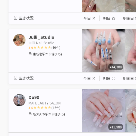
空き状況
今日
×
明日
◎
明後日
Julli_Studio
Julli Nail Studio
4.9
(
49
件)
1
2
3
4
5
東新宿駅
から徒歩3分
Star
Stars
Stars
Stars
Stars
¥14,300
空き状況
今日
×
明日
◯
明後日
Do90
MAI BEAUTY SALON
4.6
(
16
件)
1
2
3
4
5
新大久保駅
から徒歩6分
Star
Stars
Stars
Stars
Stars
¥11,980