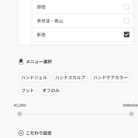
原宿
表参道・青山
新宿
池袋
メニュー選択
銀座・新橋・有楽町
恵比寿・代官山・中目黒
ハンドジェル
ハンドスカルプ
ハンドケアカラー
自由が丘・学芸大学
フット
オフのみ
六本木・麻布十番
¥1,000
Unlimit
三軒茶屋・用賀・二子玉川
下北沢・代々木上原
こだわり設定