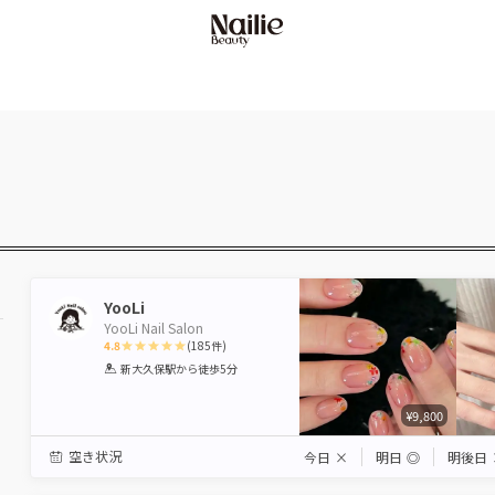
YooLi
YooLi Nail Salon
4.8
(
185
件)
1
2
3
4
5
新大久保駅
から徒歩5分
Star
Stars
Stars
Stars
Stars
¥9,800
空き状況
今日
×
明日
◎
明後日