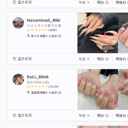
空き状況
今日
×
明日
◎
明後日
Hasuminail_Miki
ハスミネイル新大久保
4.7
(
66
件)
1
2
3
4
5
新大久保駅
から徒歩2分
Star
Stars
Stars
Stars
Stars
¥13,980
空き状況
今日
×
明日
◎
明後日
DuLi_Blink
Duli blink nails
4.7
(
101
件)
1
2
3
4
5
高田馬場駅
から徒歩1分
Star
Stars
Stars
Stars
Stars
空き状況
今日
×
明日
◎
明後日