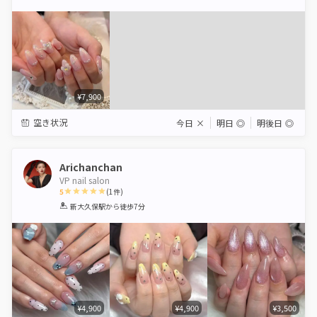
Star
Stars
Stars
Stars
Stars
¥7,900
空き状況
今日
×
明日
◎
明後日
◎
Arichanchan
VP nail salon
5
(
1
件)
1
2
3
4
5
新大久保駅
から徒歩7分
Star
Stars
Stars
Stars
Stars
¥4,900
¥4,900
¥3,500