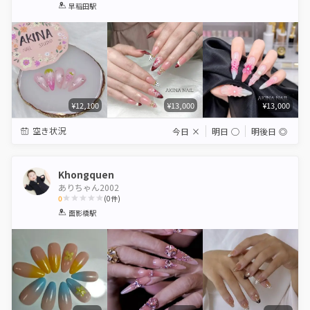
1
2
3
4
5
早稲田駅
Star
Stars
Stars
Stars
Stars
¥12,100
¥13,000
¥13,000
空き状況
今日
×
明日
◯
明後日
◎
Khongquen
ありちゃん2002
0
(
0
件)
1
2
3
4
5
面影橋駅
Star
Stars
Stars
Stars
Stars