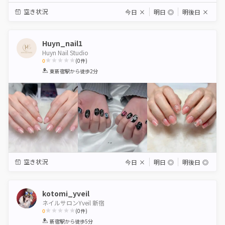
空き状況
今日
×
明日
◎
明後日
×
Huyn_nail1
Huyn Nail Studio
0
(
0
件)
1
2
3
4
5
東新宿駅
から徒歩2分
Star
Stars
Stars
Stars
Stars
空き状況
今日
×
明日
◎
明後日
◎
kotomi_yveil
ネイルサロンYveil 新宿
0
(
0
件)
1
2
3
4
5
新宿駅
から徒歩5分