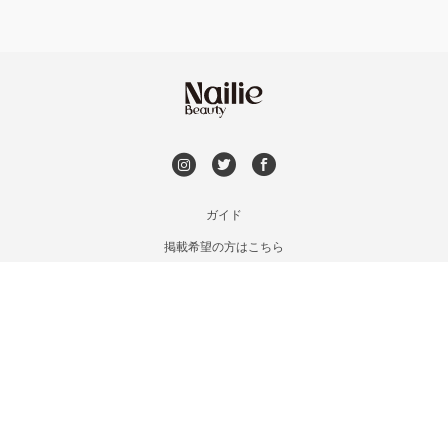
やり放題 あり
恵比寿・代官山・中目黒
初回オフ 無料
自由が丘・学芸大学
DVD観賞
六本木・麻布十番
メンズOK
ガイド
三軒茶屋・用賀・二子玉川
掲載希望の方はこちら
出張OK
利用規約
下北沢・代々木上原
お問い合わせ
子連れOK
特定商取引法に基づく表記
目黒・戸越・武蔵小山
プライバシーポリシー
会社概要
個室あり
北千住・町屋・亀有