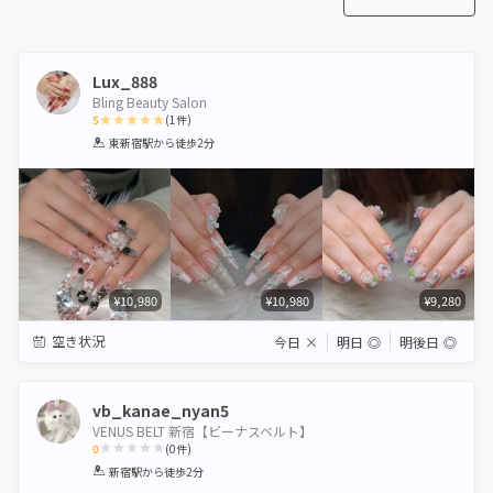
Lux_888
Bling Beauty Salon
5
(
1
件)
1
2
3
4
5
東新宿駅
から徒歩2分
Star
Stars
Stars
Stars
Stars
¥10,980
¥10,980
¥9,280
空き状況
今日
×
明日
◎
明後日
◎
vb_kanae_nyan5
VENUS BELT 新宿【ビーナスベルト】
0
(
0
件)
1
2
3
4
5
新宿駅
から徒歩2分
Star
Stars
Stars
Stars
Stars