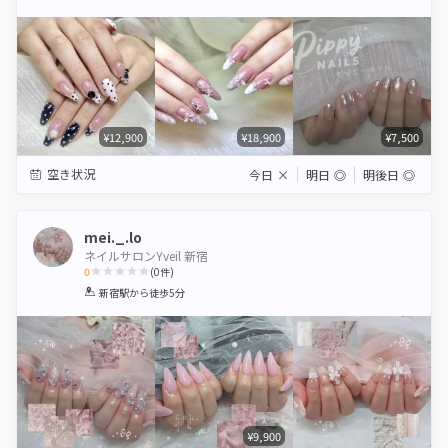
Star
Stars
Stars
Stars
Stars
¥12,900
¥18,900
¥7,500
空き状況
今日
×
明日
◎
明後日
◎
mei._.lo
ネイルサロンYveil 新宿
0
(
0
件)
1
2
3
4
5
新宿駅
から徒歩5分
Star
Stars
Stars
Stars
Stars
¥9,900