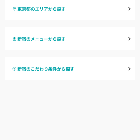
東京都のエリアから探す
渋谷
新宿のメニューから探す
原宿
ハンドジェル
表参道・青山
新宿のこだわり条件から探す
ハンドスカルプ
パラジェル
新宿
ハンドケアカラー
フィルイン
池袋
フット
持ち込み OK
銀座・新橋・有楽町
オフのみ