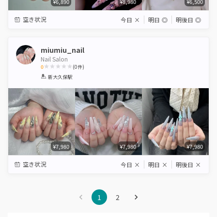
¥6,890
¥8,980
¥6,500
空き状況
今日
×
明日
◎
明後日
◎
miumiu_nail
Nail Salon
0
(
0
件)
1
2
3
4
5
新大久保駅
Star
Stars
Stars
Stars
Stars
¥7,980
¥7,980
¥7,980
空き状況
今日
×
明日
×
明後日
×
1
2