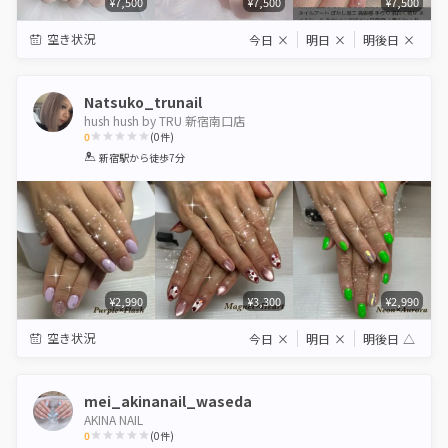
¥7,500
¥7,500
¥7,500
空き状況
今日
×
明日
×
明後日
×
Natsuko_trunail
hush hush by TRU 新宿南口店
0
(
0
件)
1
2
3
4
5
新宿駅
から徒歩7分
Star
Stars
Stars
Stars
Stars
¥2,990
¥3,300
¥2,990
空き状況
今日
×
明日
×
明後日
△
mei_akinanail_waseda
AKINA NAIL
0
(
0
件)