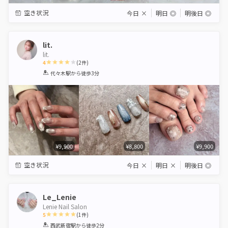
空き状況
今日
×
明日
◎
明後日
◎
lit.
lit.
4
(
2
件)
1
2
3
4
5
代々木駅
から徒歩3分
Star
Stars
Stars
Stars
Stars
¥9,900
¥8,800
¥9,900
空き状況
今日
×
明日
×
明後日
◎
Le_Lenie
Lenie Nail Salon
5
(
1
件)
1
2
3
4
5
西武新宿駅
から徒歩2分