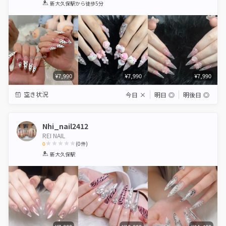
1
2
3
4
5
新大久保駅
から徒歩5分
Star
Stars
Stars
Stars
Stars
¥7,990
¥7,990
¥7,990
空き状況
今日
×
明日
◎
明後日
◎
Nhi_nail2412
REI NAIL
0
(
0
件)
1
2
3
4
5
新大久保駅
Star
Stars
Stars
Stars
Stars