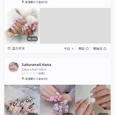
1
2
3
4
5
新宿駅
から徒歩5分
Star
Stars
Stars
Stars
Stars
¥8,900
空き状況
今日
×
明日
◎
明後日
◎
Sakuranail.Hana
Sakura Nail Salon
0
(
0
件)
1
2
3
4
5
新宿駅
から徒歩4分
Star
Stars
Stars
Stars
Stars