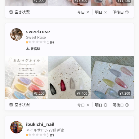
¥7,000
¥13,800
¥11,480
空き状況
今日
×
明日
×
明後日
◎
sweetrose
Sweet Rose
0
(
0
件)
1
2
3
4
5
新宿駅
Star
Stars
Stars
Stars
Stars
¥7,200
¥7,400
¥7,200
空き状況
今日
×
明日
◎
明後日
◎
ibukichi_nail
ネイルサロンYveil 新宿
0
(
0
件)