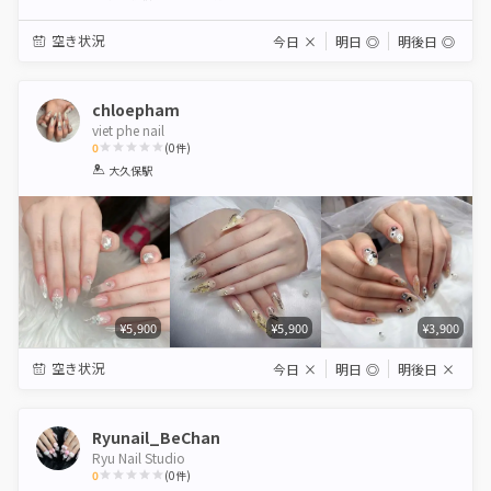
Star
Stars
Stars
Stars
Stars
空き状況
今日
×
明日
◎
明後日
◎
chloepham
viet phe nail
0
(
0
件)
1
2
3
4
5
大久保駅
Star
Stars
Stars
Stars
Stars
¥5,900
¥5,900
¥3,900
空き状況
今日
×
明日
◎
明後日
×
Ryunail_BeChan
Ryu Nail Studio
0
(
0
件)