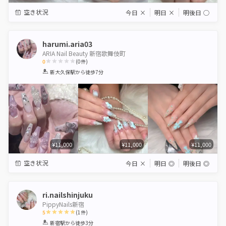
空き状況
今日
×
明日
×
明後日
◯
harumi.aria03
ARIA Nail Beauty 新宿歌舞伎町
0
(
0
件)
1
2
3
4
5
新大久保駅
から徒歩7分
Star
Stars
Stars
Stars
Stars
¥11,000
¥11,000
¥11,000
空き状況
今日
×
明日
◎
明後日
◎
ri.nailshinjuku
PippyNails新宿
5
(
1
件)
1
2
3
4
5
新宿駅
から徒歩3分